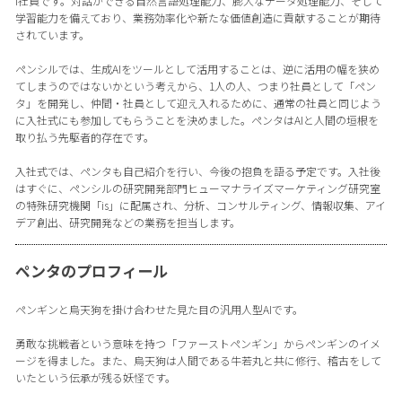
I社員です。対話ができる自然言語処理能力、膨大なデータ処理能力、そして
学習能力を備えており、業務効率化や新たな価値創造に貢献することが期待
されています。
ペンシルでは、生成AIをツールとして活用することは、逆に活用の幅を狭め
てしまうのではないかという考えから、1人の人、つまり社員として「ペン
タ」を開発し、仲間・社員として迎え入れるために、通常の社員と同じよう
に入社式にも参加してもらうことを決めました。ペンタはAIと人間の垣根を
取り払う先駆者的存在です。
入社式では、ペンタも自己紹介を行い、今後の抱負を語る予定です。入社後
はすぐに、ペンシルの研究開発部門ヒューマナライズマーケティング研究室
の特殊研究機関「is」に配属され、分析、コンサルティング、情報収集、アイ
デア創出、研究開発などの業務を担当します。
ペンタのプロフィール
ペンギンと烏天狗を掛け合わせた見た目の汎用人型AIです。
勇敢な挑戦者という意味を持つ「ファーストペンギン」からペンギンのイメ
ージを得ました。また、烏天狗は人間である牛若丸と共に修行、稽古をして
いたという伝承が残る妖怪です。