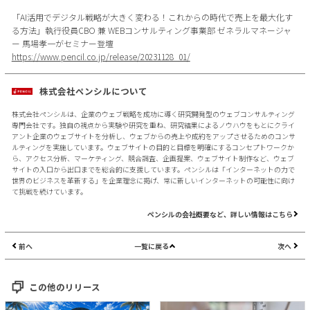
「AI活用でデジタル戦略が大きく変わる！これからの時代で売上を最大化す
る方法」執行役員CBO 兼 WEBコンサルティング事業部 ゼネラルマネージャ
ー 馬場孝一がセミナー登壇
https://www.pencil.co.jp/release/20231128_01/
株式会社ペンシルについて
株式会社ペンシルは、企業のウェブ戦略を成功に導く研究開発型のウェブコンサルティング
専門会社です。独自の視点から実験や研究を重ね、研究結果によるノウハウをもとにクライ
アント企業のウェブサイトを分析し、ウェブからの売上や成約をアップさせるためのコンサ
ルティングを実施しています。ウェブサイトの目的と目標を明確にするコンセプトワークか
ら、アクセス分析、マーケティング、競合調査、企画提案、ウェブサイト制作など、ウェブ
サイトの入口から出口までを総合的に支援しています。ペンシルは「インターネットの力で
世界のビジネスを革新する」を企業理念に掲げ、常に新しいインターネットの可能性に向け
て挑戦を続けています。
ペンシルの会社概要など、詳しい情報はこちら
前へ
一覧に戻る
次へ
この他のリリース