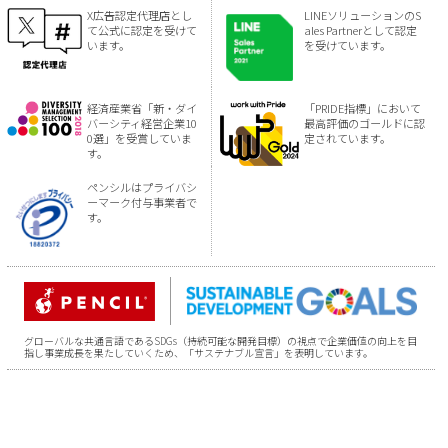
X広告認定代理店とし
LINEソリューションのS
て公式に認定を受けて
ales Partnerとして認定
います。
を受けています。
経済産業省「新・ダイ
「PRIDE指標」において
バーシティ経営企業10
最高評価のゴールドに認
0選」を受賞していま
定されています。
す。
ペンシルはプライバシ
ーマーク付与事業者で
す。
グローバルな共通言語であるSDGs（持続可能な開発目標）の視点で企業価値の向上を目
指し事業成長を果たしていくため、「サステナブル宣言」を表明しています。