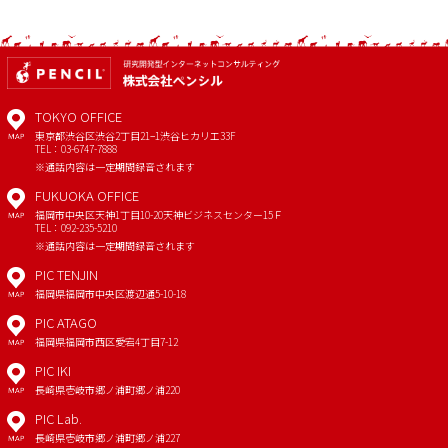
TOKYO OFFICE
東京都渋谷区渋谷2丁目21−1
渋谷ヒカリエ33F
MAP
TEL：03-6747-7888
※通話内容は一定期間録音されます
FUKUOKA OFFICE
福岡市中央区天神1丁目10-20
天神ビジネスセンター15Ｆ
MAP
TEL：092-235-5210
※通話内容は一定期間録音されます
PIC TENJIN
福岡県福岡市中央区渡辺通5-10-18
MAP
PIC ATAGO
福岡県福岡市西区愛宕4丁目7-12
MAP
PIC IKI
長崎県壱岐市郷ノ浦町郷ノ浦220
MAP
PIC Lab.
長崎県壱岐市郷ノ浦町郷ノ浦227
MAP