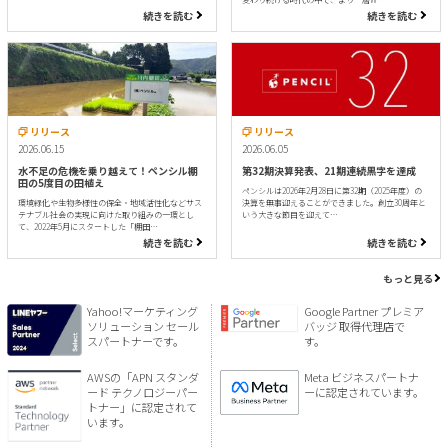
続きを読む
続きを読む
リリース
リリース
2026.06.15
2026.06.05
水不足の危機を乗り越えて！ペンシル棚
第32期決算発表、21期連続黒字を達成
田の5度目の田植え
ペンシルは2026年2月28日に第32期（2025年度）の
環境緑化や生物多様性の保全・地域活性化などサス
決算を無事迎えることができました。創立30周年と
テナブル社会の実現に向けた取り組みの一環とし
いう大きな節目を迎えて…
て、2022年5月にスタートした「棚田…
続きを読む
続きを読む
もっと見る
Yahoo!マーケティング
Google Partner プレミア
ソリューション セール
バッジ 取得代理店で
スパートナーです。
す。
AWSの「APN スタンダ
Meta ビジネスパートナ
ード テクノロジーパー
ーに認定されています。
トナー」に認定されて
います。