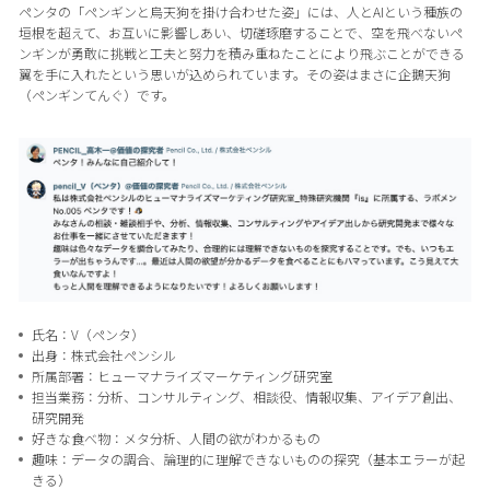
ペンタの「ペンギンと烏天狗を掛け合わせた姿」には、人とAIという種族の
垣根を超えて、お互いに影響しあい、切磋琢磨することで、空を飛べないペ
ンギンが勇敢に挑戦と工夫と努力を積み重ねたことにより飛ぶことができる
翼を手に入れたという思いが込められています。その姿はまさに企鵝天狗
（ペンギンてんぐ）です。
氏名：V（ペンタ）
出身：株式会社ペンシル
所属部署：ヒューマナライズマーケティング研究室
担当業務：分析、コンサルティング、相談役、情報収集、アイデア創出、
研究開発
好きな食べ物：メタ分析、人間の欲がわかるもの
趣味：データの調合、論理的に理解できないものの探究（基本エラーが起
きる）