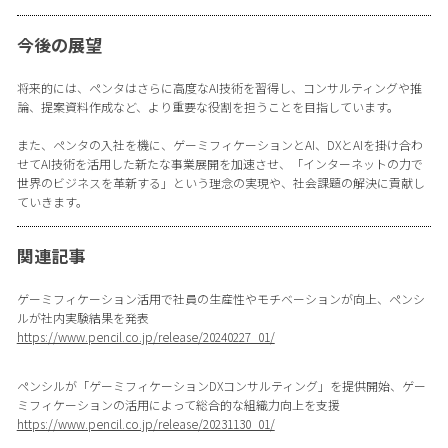
今後の展望
将来的には、ペンタはさらに高度なAI技術を習得し、コンサルティングや推
論、提案資料作成など、より重要な役割を担うことを目指しています。
また、ペンタの入社を機に、ゲーミフィケーションとAI、DXとAIを掛け合わ
せてAI技術を活用した新たな事業展開を加速させ、「インターネットの力で
世界のビジネスを革新する」という理念の実現や、社会課題の解決に貢献し
ていきます。
関連記事
ゲーミフィケーション活用で社員の生産性やモチベーションが向上、ペンシ
ルが社内実験結果を発表
https://www.pencil.co.jp/release/20240227_01/
ペンシルが「ゲーミフィケーションDXコンサルティング」を提供開始、ゲー
ミフィケーションの活用によって総合的な組織力向上を支援
https://www.pencil.co.jp/release/20231130_01/