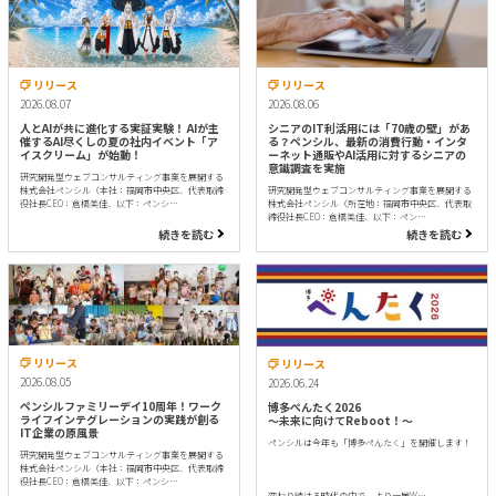
リリース
リリース
2026.08.07
2026.08.06
人とAIが共に進化する実証実験！ AIが主
シニアのIT利活用には「70歳の壁」があ
催するAI尽くしの夏の社内イベント「ア
る？ペンシル、最新の消費行動・インタ
イスクリーム」が始動！
ーネット通販やAI活用に対するシニアの
意識調査を実施
研究開発型ウェブコンサルティング事業を展開する
株式会社ペンシル（本社：福岡市中央区、代表取締
研究開発型ウェブコンサルティング事業を展開する
役社長CEO：倉橋美佳、以下：ペンシ…
株式会社ペンシル（所在地：福岡市中央区、代表取
締役社長CEO：倉橋美佳、以下：ペン…
続きを読む
続きを読む
リリース
リリース
2026.08.05
2026.06.24
ペンシルファミリーデイ10周年！ワーク
博多ぺんたく2026
ライフインテグレーションの実践が創る
〜未来に向けてReboot！〜
IT企業の原風景
ペンシルは今年も「博多ぺんたく」を開催します！
研究開発型ウェブコンサルティング事業を展開する
株式会社ペンシル（本社：福岡市中央区、代表取締
役社長CEO：倉橋美佳、以下：ペンシ…
変わり続ける時代の中で、より一層W…