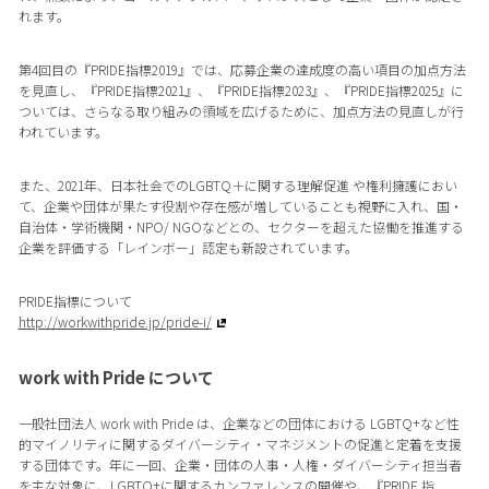
れます。
第4回目の『PRIDE指標2019』では、応募企業の達成度の高い項目の加点方法
を見直し、『PRIDE指標2021』、『PRIDE指標2023』、『PRIDE指標2025』に
ついては、さらなる取り組みの領域を広げるために、加点方法の見直しが行
われています。
また、2021年、日本社会でのLGBTQ＋に関する理解促進 や権利擁護におい
て、企業や団体が果たす役割や存在感が増していることも視野に入れ、国・
自治体・学術機関・NPO/ NGOなどとの、セクターを超えた協働を推進する
企業を評価する「レインボー」認定も新設されています。
PRIDE指標について
http://workwithpride.jp/pride-i/
work with Pride について
一般社団法人 work with Pride は、企業などの団体における LGBTQ+など性
的マイノリティに関するダイバーシティ・マネジメントの促進と定着を支援
する団体です。年に一回、企業・団体の人事・人権・ダイバーシティ担当者
を主な対象に、LGBTQ+に関するカンファレンスの開催や、『PRIDE 指