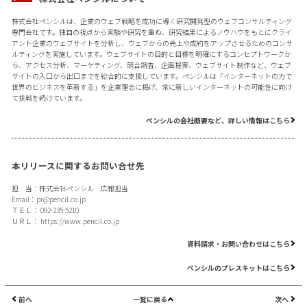
株式会社ペンシルは、企業のウェブ戦略を成功に導く研究開発型のウェブコンサルティング
専門会社です。独自の視点から実験や研究を重ね、研究結果によるノウハウをもとにクライ
アント企業のウェブサイトを分析し、ウェブからの売上や成約をアップさせるためのコンサ
ルティングを実施しています。ウェブサイトの目的と目標を明確にするコンセプトワークか
ら、アクセス分析、マーケティング、競合調査、企画提案、ウェブサイト制作など、ウェブ
サイトの入口から出口までを総合的に支援しています。ペンシルは「インターネットの力で
世界のビジネスを革新する」を企業理念に掲げ、常に新しいインターネットの可能性に向け
て挑戦を続けています。
ペンシルの会社概要など、詳しい情報はこちら
本リリースに関するお問い合せ先
担 当：株式会社ペンシル 広報担当
Email：
pr@pencil.co.jp
ＴＥＬ： 092-235-5210
ＵＲＬ：
https://www.pencil.co.jp
資料請求・お問い合わせはこちら
ペンシルのプレスキットはこちら
前へ
一覧に戻る
次へ