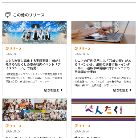
この他のリリース
リリース
リリース
2026.08.07
2026.08.06
人とAIが共に進化する実証実験！ AIが主
シニアのIT利活用には「70歳の壁」があ
催するAI尽くしの夏の社内イベント「ア
る？ペンシル、最新の消費行動・インタ
イスクリーム」が始動！
ーネット通販やAI活用に対するシニアの
意識調査を実施
研究開発型ウェブコンサルティング事業を展開する
株式会社ペンシル（本社：福岡市中央区、代表取締
研究開発型ウェブコンサルティング事業を展開する
役社長CEO：倉橋美佳、以下：ペンシ…
株式会社ペンシル（所在地：福岡市中央区、代表取
締役社長CEO：倉橋美佳、以下：ペン…
続きを読む
続きを読む
リリース
リリース
2026.08.05
2026.06.24
ペンシルファミリーデイ10周年！ワーク
博多ぺんたく2026