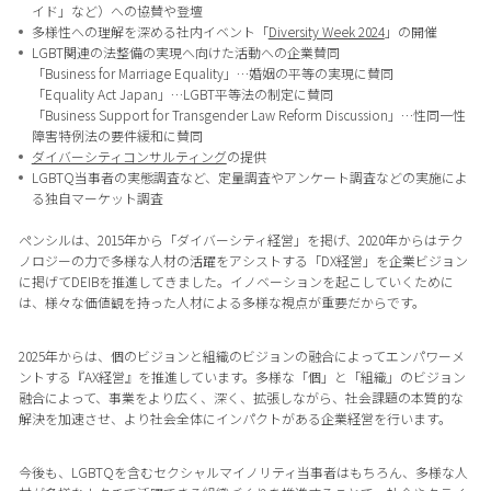
イド」など）への協賛や登壇
多様性への理解を深める社内イベント「
Diversity Week 2024
」の開催
LGBT関連の法整備の実現へ向けた活動への企業賛同
「Business for Marriage Equality」…婚姻の平等の実現に賛同
「Equality Act Japan」…LGBT平等法の制定に賛同
「Business Support for Transgender Law Reform Discussion」…性同一性
障害特例法の要件緩和に賛同
ダイバーシティコンサルティング
の提供
LGBTQ当事者の実態調査など、定量調査やアンケート調査などの実施によ
る独自マーケット調査
ペンシルは、2015年から「ダイバーシティ経営」を掲げ、2020年からはテク
ノロジーの力で多様な人材の活躍をアシストする「DX経営」を企業ビジョン
に掲げてDEIBを推進してきました。イノベーションを起こしていくために
は、様々な価値観を持った人材による多様な視点が重要だからです。
2025年からは、個のビジョンと組織のビジョンの融合によってエンパワーメ
ントする『AX経営』を推進しています。多様な「個」と「組織」のビジョン
融合によって、事業をより広く、深く、拡張しながら、社会課題の本質的な
解決を加速させ、より社会全体にインパクトがある企業経営を行います。
今後も、LGBTQを含むセクシャルマイノリティ当事者はもちろん、多様な人