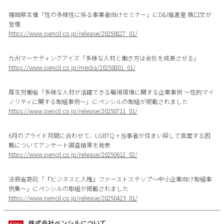
福岡県主催「性の多様性に係る事業者向けセミナー」にD&I推進室 橋口文が
登壇
https://www.pencil.co.jp/release/20250827_01/
九州マーケティングアイズ「多様な人材と働き方は会社を成長させる」
https://www.pencil.co.jp/media/20250801_01/
厚生労働省「多様な人材が活躍できる職場環境に関する企業事例 ～性的マイ
ノリティに関する取組事例～」にペンシルの取組が掲載されました
https://www.pencil.co.jp/release/20250711_01/
6月のプライド月間に合わせて、LGBTQ＋当事者が住まい探しで直面する困
難についてアンケート調査結果を発表
https://www.pencil.co.jp/release/20250612_02/
法務省委託「『ビジネスと人権』ファーストステップ～中小企業向け取組事
例集～」にペンシルの取組が掲載されました
https://www.pencil.co.jp/release/20250423_01/
株式会社ペンシルについて