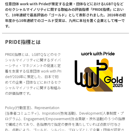
任意団体 work with Prideが策定する企業・団体などにおけるLGBTQなど
のセクシャルマイノリティに関する取組みの評価指標「PRIDE指標」におい
て、10年連続で最高評価の「ゴールド」として表彰されました。2016年の初
年度から10年連続でのゴールド受賞は、九州に本社を置く企業として唯一で
す。
PRIDE指標とは
PRIDE指標とは、LGBTQなどのセク
シャルマイノリティに関するダイバ
ーシティ・マネジメントの促進と定
着を支援する任意団体 work with Pri
deが2016年に策定した、日本で初
めての企業・団体などにおけるセク
シャルマイノリティに関する取組み
の評価指標です。
Policy(行動宣言)、Representation
(当事者コミュニティ)、Inspiration(啓発活動)、Development(人事制度・プ
ログラム)、Engagement/Empowerment(社会貢献・渉外活動)の 5 つの指標
で構成されており、各指標内で指定の要件を満たしていれば点数が付与さ
れ、点数により、ゴールド、シルバー、ブロンズとして企業・団体が認定さ