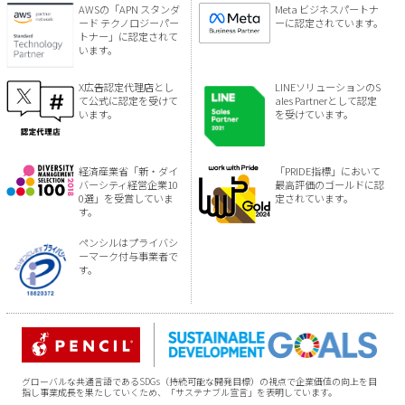
AWSの「APN スタンダ
Meta ビジネスパートナ
ード テクノロジーパー
ーに認定されています。
トナー」に認定されて
います。
X広告認定代理店とし
LINEソリューションのS
て公式に認定を受けて
ales Partnerとして認定
います。
を受けています。
経済産業省「新・ダイ
「PRIDE指標」において
バーシティ経営企業10
最高評価のゴールドに認
0選」を受賞していま
定されています。
す。
ペンシルはプライバシ
ーマーク付与事業者で
す。
グローバルな共通言語であるSDGs（持続可能な開発目標）の視点で企業価値の向上を目
指し事業成長を果たしていくため、「サステナブル宣言」を表明しています。