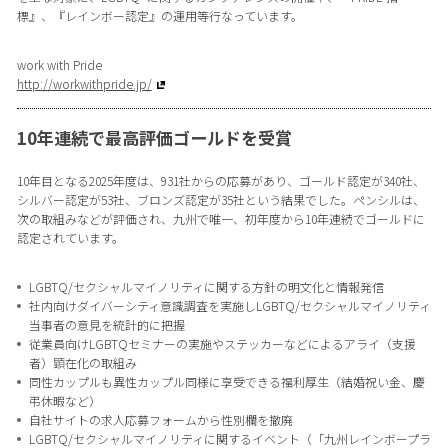
標』、『レインボー認定』の運用等行なっています。
work with Pride
http://workwithpride.jp/
10年連続で最高評価ゴールドを受賞
10年目となる2025年度は、931社からの応募があり、ゴールド認定が340社、
シルバー認定が53社、ブロンズ認定が35社という結果でした。ペンシルは、
次の取組みなどが評価され、九州で唯一、初年度から10年連続でゴールドに
認定されています。
LGBTQ/セクシャルマイノリティに関する方針の明文化と情報発信
社内向けダイバーシティ意識調査を実施しLGBTQ/セクシャルマイノリティ
当事者の意見を統計的に把握
従業員向けLGBTQセミナーの実施やステッカーなどによるアライ（支援
者）顕在化の取組み
同性カップルも異性カップル同様に享受できる福利厚生（結婚祝い金、慶
弔休暇など）
自社サイトの求人応募フォームから性別欄を撤廃
LGBTQ/セクシャルマイノリティに関するイベント（「九州レインボープラ