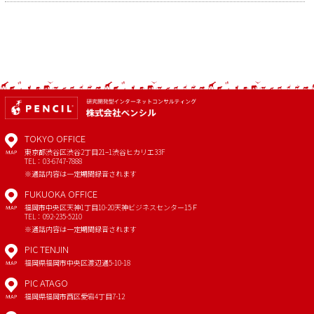
TOKYO OFFICE
東京都渋谷区渋谷2丁目21−1
渋谷ヒカリエ33F
MAP
TEL：03-6747-7888
※通話内容は一定期間録音されます
FUKUOKA OFFICE
福岡市中央区天神1丁目10-20
天神ビジネスセンター15Ｆ
MAP
TEL：092-235-5210
※通話内容は一定期間録音されます
PIC TENJIN
福岡県福岡市中央区渡辺通5-10-18
MAP
PIC ATAGO
福岡県福岡市西区愛宕4丁目7-12
MAP