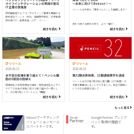
ライフインテグレーションの実践が創る
〜未来に向けてReboot！〜
IT企業の原風景
ペンシルは今年も「博多ぺんたく」を開催します！
研究開発型ウェブコンサルティング事業を展開する
株式会社ペンシル（本社：福岡市中央区、代表取締
役社長CEO：倉橋美佳、以下：ペンシ…
変わり続ける時代の中で、より一層W…
続きを読む
続きを読む
リリース
リリース
2026.06.15
2026.06.05
水不足の危機を乗り越えて！ペンシル棚
第32期決算発表、21期連続黒字を達成
田の5度目の田植え
ペンシルは2026年2月28日に第32期（2025年度）の
環境緑化や生物多様性の保全・地域活性化などサス
決算を無事迎えることができました。創立30周年と
テナブル社会の実現に向けた取り組みの一環とし
いう大きな節目を迎えて…
て、2022年5月にスタートした「棚田…
続きを読む
続きを読む
もっと見る
Yahoo!マーケティング
Google Partner プレミア
ソリューション セール
バッジ 取得代理店で
スパートナーです。
す。