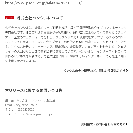
https://www.pencil.co.jp/release/20241119_01/
株式会社ペンシルについて
株式会社ペンシルは、企業のウェブ戦略を成功に導く研究開発型のウェブコンサルティング
専門会社です。独自の視点から実験や研究を重ね、研究結果によるノウハウをもとにクライ
アント企業のウェブサイトを分析し、ウェブからの売上や成約をアップさせるためのコンサ
ルティングを実施しています。ウェブサイトの目的と目標を明確にするコンセプトワークか
ら、アクセス分析、マーケティング、競合調査、企画提案、ウェブサイト制作など、ウェブ
サイトの入口から出口までを総合的に支援しています。ペンシルは「インターネットの力で
世界のビジネスを革新する」を企業理念に掲げ、常に新しいインターネットの可能性に向け
て挑戦を続けています。
ペンシルの会社概要など、詳しい情報はこちら
本リリースに関するお問い合せ先
担 当：株式会社ペンシル 広報担当
Email：
pr@pencil.co.jp
ＴＥＬ： 092-235-5210
ＵＲＬ：
https://www.pencil.co.jp
資料請求・お問い合わせはこちら