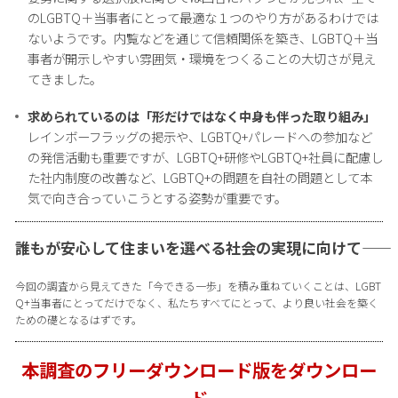
のLGBTQ＋当事者にとって最適な１つのやり方があるわけでは
ないようです。内覧などを通じて信頼関係を築き、LGBTQ＋当
事者が開示しやすい雰囲気・環境をつくることの大切さが見え
てきました。
求められているのは「形だけではなく中身も伴った取り組み」
レインボーフラッグの掲示や、LGBTQ+パレードへの参加など
の発信活動も重要ですが、LGBTQ+研修やLGBTQ+社員に配慮し
た社内制度の改善など、LGBTQ+の問題を自社の問題として本
気で向き合っていこうとする姿勢が重要です。
誰もが安心して住まいを選べる社会の実現に向けて――
今回の調査から見えてきた「今できる一歩」を積み重ねていくことは、LGBT
Q+当事者にとってだけでなく、私たちすべてにとって、より良い社会を築く
ための礎となるはずです。
本調査のフリーダウンロード版をダウンロー
ド