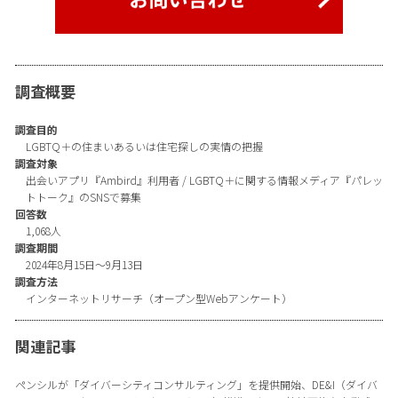
調査概要
調査目的
LGBTQ＋の住まいあるいは住宅探しの実情の把握
調査対象
出会いアプリ『Ambird』利用者 / LGBTQ＋に関する情報メディア『パレッ
トトーク』のSNSで募集
回答数
1,068人
調査期間
2024年8月15日～9月13日
調査方法
インターネットリサーチ（オープン型Webアンケート）
関連記事
ペンシルが「ダイバーシティコンサルティング」を提供開始、DE&I（ダイバ