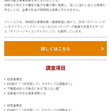
持続可能な事業成長を支えるのは人です。
多様な人材がその個性や能力を最大限に発揮し、互いに活かし合える環境を
作ることは、企業や社会の持続的な成長に欠かせません。
ペンシルでは、持続的な事業成長・価値創造に向けて、DEIB（ダイバーシテ
ィ,エクイティ,インクルージョン＆ビロンギング）の推進を支援するサービ
ス「ダイバーシティコンサルティング」を提供しています。
詳しくはこちら
調査項目
回答者属性
約4割が「（住宅探しで）ネガティブな経験あり」
不動産会社との接点にある"見えない壁"
当事者が求める接客姿勢とは
回答者属性
約4割が「（住宅探しで）ネガティブな経験あり」