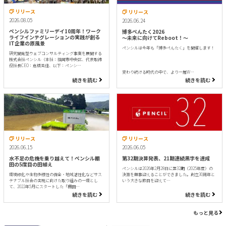
リリース
リリース
2026.08.05
2026.06.24
ペンシルファミリーデイ10周年！ワーク
博多ぺんたく2026
ライフインテグレーションの実践が創る
〜未来に向けてReboot！〜
IT企業の原風景
ペンシルは今年も「博多ぺんたく」を開催します！
研究開発型ウェブコンサルティング事業を展開する
株式会社ペンシル（本社：福岡市中央区、代表取締
役社長CEO：倉橋美佳、以下：ペンシ…
変わり続ける時代の中で、より一層W…
続きを読む
続きを読む
リリース
リリース
2026.06.15
2026.06.05
水不足の危機を乗り越えて！ペンシル棚
第32期決算発表、21期連続黒字を達成
田の5度目の田植え
ペンシルは2026年2月28日に第32期（2025年度）の
環境緑化や生物多様性の保全・地域活性化などサス
決算を無事迎えることができました。創立30周年と
テナブル社会の実現に向けた取り組みの一環とし
いう大きな節目を迎えて…
て、2022年5月にスタートした「棚田…
続きを読む
続きを読む
もっと見る