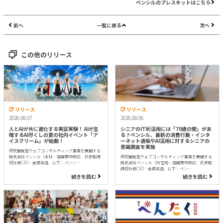
ペンシルのプレスキットはこちら
前へ
一覧に戻る
次へ
この他のリリース
リリース
リリース
2026.08.07
2026.08.06
人とAIが共に進化する実証実験！ AIが主
シニアのIT利活用には「70歳の壁」があ
催するAI尽くしの夏の社内イベント「ア
る？ペンシル、最新の消費行動・インタ
イスクリーム」が始動！
ーネット通販やAI活用に対するシニアの
意識調査を実施
研究開発型ウェブコンサルティング事業を展開する
株式会社ペンシル（本社：福岡市中央区、代表取締
研究開発型ウェブコンサルティング事業を展開する
役社長CEO：倉橋美佳、以下：ペンシ…
株式会社ペンシル（所在地：福岡市中央区、代表取
締役社長CEO：倉橋美佳、以下：ペン…
続きを読む
続きを読む