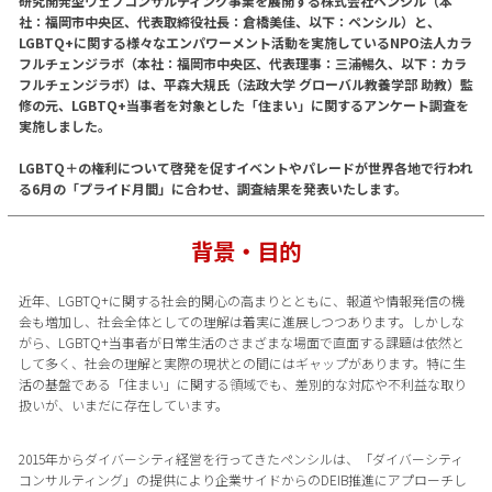
研究開発型ウェブコンサルティング事業を展開する株式会社ペンシル（本
社：福岡市中央区、代表取締役社長：倉橋美佳、以下：ペンシル）と、
LGBTQ+に関する様々なエンパワーメント活動を実施しているNPO法人カラ
フルチェンジラボ（本社：福岡市中央区、代表理事：三浦暢久、以下：カラ
フルチェンジラボ）は、平森大規氏（法政大学 グローバル教養学部 助教）監
修の元、LGBTQ+当事者を対象とした「住まい」に関するアンケート調査を
実施しました。
LGBTQ＋の権利について啓発を促すイベントやパレードが世界各地で行われ
る6月の「プライド月間」に合わせ、調査結果を発表いたします。
背景・目的
近年、LGBTQ+に関する社会的関心の高まりとともに、報道や情報発信の機
会も増加し、社会全体としての理解は着実に進展しつつあります。しかしな
がら、LGBTQ+当事者が日常生活のさまざまな場面で直面する課題は依然と
して多く、社会の理解と実際の現状との間にはギャップがあります。特に生
活の基盤である「住まい」に関する領域でも、差別的な対応や不利益な取り
扱いが、いまだに存在しています。
2015年からダイバーシティ経営を行ってきたペンシルは、「ダイバーシティ
コンサルティング」の提供により企業サイドからのDEIB推進にアプローチし