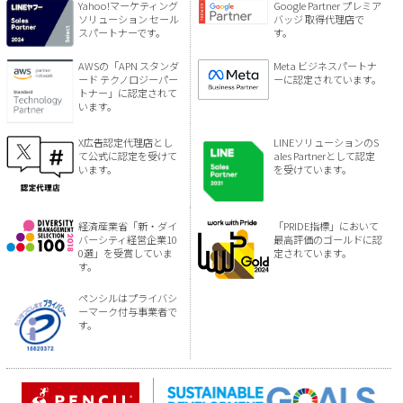
Yahoo!マーケティング
Google Partner プレミア
ソリューション セール
バッジ 取得代理店で
スパートナーです。
す。
AWSの「APN スタンダ
Meta ビジネスパートナ
ード テクノロジーパー
ーに認定されています。
トナー」に認定されて
います。
X広告認定代理店とし
LINEソリューションのS
て公式に認定を受けて
ales Partnerとして認定
います。
を受けています。
経済産業省「新・ダイ
「PRIDE指標」において
バーシティ経営企業10
最高評価のゴールドに認
0選」を受賞していま
定されています。
す。
ペンシルはプライバシ
ーマーク付与事業者で
す。