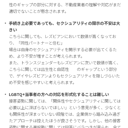
性のギャップの部分に対する、不動産業者の理解や対応がまだ
適切でないことが懸念されます。
手続き上必要であっても、セクシュアリティの開示の不安は大
きい
こちらに関しても、レズビアンにおいて数値が高くなってお
り、「同性パートナーと住む」
場合は自身のセクシュアリティを開示する必要が出てくるた
め、より不安が増すことが考えられます。
また、トランスジェンダーもレズビアンに次いで数値が高く、
こちらに関しては出生性と自認性 のギャップという部分
で、ゲイやレズビアンよりもセクシュアリティを隠しづらいた
め不安を感じやすいと考えられます。
LGBTQ+当事者の方への対応を形式化することは難しい
接客姿勢に関しては、「関係性やセクシュアリティに関しては
必要以上に深ぼらないでほしい」という意見が多く、少なくと
も関係性が深まっていない段階では、企業側から踏み込み過ぎ
たアプローチは控えたほうが良さそうです。しかし、他の接客
姿勢に関する選択肢に関しては回答にバラつきが見られ、全て