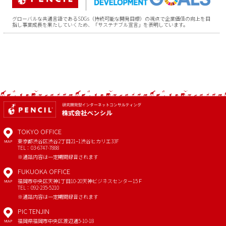
グローバルな共通言語であるSDGs（持続可能な開発目標）の視点で企業価値の向上を目
指し事業成長を果たしていくため、「サステナブル宣言」を表明しています。
TOKYO OFFICE
東京都渋谷区渋谷2丁目21−1
渋谷ヒカリエ33F
MAP
TEL：03-6747-7888
※通話内容は一定期間録音されます
FUKUOKA OFFICE
福岡市中央区天神1丁目10-20
天神ビジネスセンター15Ｆ
MAP
TEL：092-235-5210
※通話内容は一定期間録音されます
PIC TENJIN
福岡県福岡市中央区渡辺通5-10-18
MAP