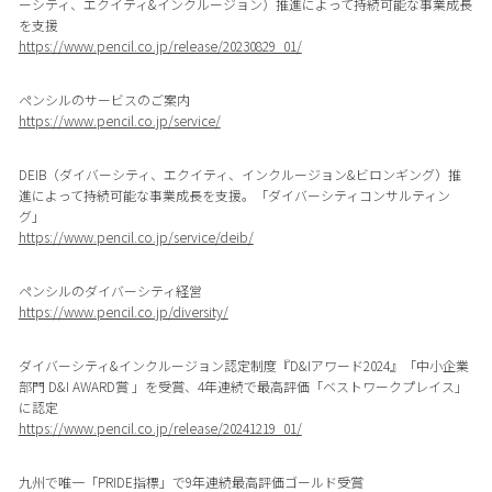
ーシティ、エクイティ&インクルージョン）推進によって持続可能な事業成長
を支援
https://www.pencil.co.jp/release/20230829_01/
ペンシルのサービスのご案内
https://www.pencil.co.jp/service/
DEIB（ダイバーシティ、エクイティ、インクルージョン&ビロンギング）推
進によって持続可能な事業成長を支援。「ダイバーシティコンサルティン
グ」
https://www.pencil.co.jp/service/deib/
ペンシルのダイバーシティ経営
https://www.pencil.co.jp/diversity/
ダイバーシティ&インクルージョン認定制度『D&Iアワード2024』「中小企業
部門 D&I AWARD賞 」を受賞、4年連続で最高評価「ベストワークプレイス」
に認定
https://www.pencil.co.jp/release/20241219_01/
九州で唯一「PRIDE指標」で9年連続最高評価ゴールド受賞