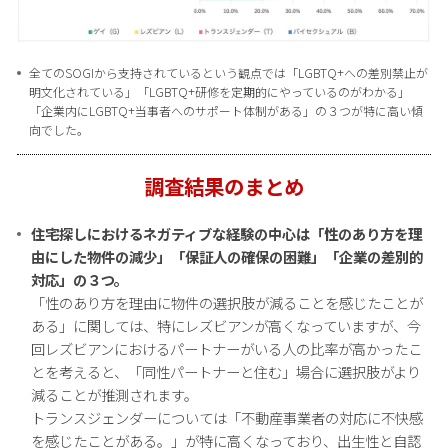
全てのSOGIから支持されているという観点では「LGBTQ+への差別禁止が
明文化されている」「LGBTQ+研修を定期的にやっているのがわかる」
「企業内にLGBTQ+当事者へのサポート体制がある」の３つが特に高い傾
向でした。
調査結果のまとめ
住宅探しにおけるネガティブな経験の中心は「性のあり方を理
由にした物件の減少」「保証人の確保の困難」「企業の差別的
対応」の３つ。
「性のあり方を理由に物件の選択肢が減ることを感じたことが
ある」に関しては、特にレズビアンが高くなっていますが、今
回レズビアンにおけるパートナーがいる人の比率が高かったこ
とを考えると、「同性パートナーと住む」場合に選択肢がより
減ることが推測されます。
トランスジェンダーについては「不動産事業者の対応に不快感
を感じたことがある。」が特に高くなっており、出生性と自認