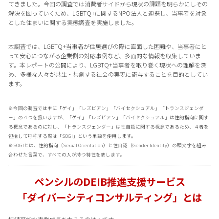
てきました。今回の調査では消費者サイドから現状の課題を明らかにしその
解決を図っていくため、LGBTQ+に関するNPO法人と連携し、当事者を対象
とした住まいに関する実態調査を実施しました。
本調査では、LGBTQ+当事者が住居選びの際に直面した困難や、当事者にと
って安心につながる企業側の対応事例など、多面的な情報を収集していま
す。本レポートの公開により、LGBTQ+当事者を取り巻く現状への理解を深
め、多様な人々が共生・共創する社会の実現に寄与することを目的としてい
ます。
※今回の調査では主に「ゲイ」「レズビアン」「バイセクシュアル」「トランスジェンダ
ー」の４つを扱いますが、「ゲイ」「レズビアン」「バイセクシュアル」は性的指向に関す
る概念であるのに対し、「トランスジェンダー」は性自認に関する概念であるため、４者を
包括して呼称する際は「SOGI」という単語を使用します。
※SOGIとは、性的指向（Sexual Orientation）と性自認（Gender Identity）の頭文字を組み
合わせた言葉で、すべての人が持つ特性を表します。
ペンシルのDEIB推進支援サービス
「ダイバーシティコンサルティング」とは