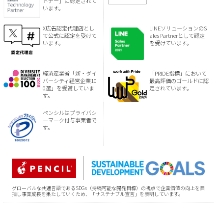
トナー」に認定されて
います。
X広告認定代理店とし
LINEソリューションのS
て公式に認定を受けて
ales Partnerとして認定
います。
を受けています。
経済産業省「新・ダイ
「PRIDE指標」において
バーシティ経営企業10
最高評価のゴールドに認
0選」を受賞していま
定されています。
す。
ペンシルはプライバシ
ーマーク付与事業者で
す。
グローバルな共通言語であるSDGs（持続可能な開発目標）の視点で企業価値の向上を目
指し事業成長を果たしていくため、「サステナブル宣言」を表明しています。