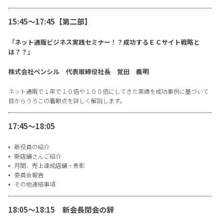
15:45〜17:45【第二部】
『ネット通販ビジネス実践セミナー！？成功するＥＣサイト戦略と
は？？』
株式会社ペンシル 代表取締役社長 覚田 義明
ネット通販で１年で１０倍や１００倍にしてきた実績を成功事例に基づいて
目からうろこの着眼点を詳しく解説します。
17:45〜18:05
新役員の紹介
新店舗さんご紹介
月間、売上達成店舗・表彰
委員会報告
その他連絡事項
18:05〜18:15 新会長閉会の辞