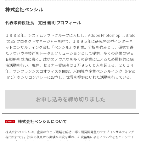
株式会社ペンシル
代表取締役社長 覚田 義明 プロフィール
１９８８年、システムソフトグループに入社し、Adobe PhotoshopIllustrato
rのSGIプロダクトマネージャーを経て、１９９５年に研究開発型インターネ
ットコンサルティング会社『ペンシル』を創業。分析を強みとし、研究で得
たノウハウや技術をトータルソリューションとして提供。多くの企業のＷＥ
Ｂ戦略を成功に導く。成功のノウハウを多くの企業に伝えるため積極的に講
演活動を行い、現在、セミナー受講者は１万９５００人を超える。２０１４
年、サンフランシスコオフィスを開設。米国独立企業ペンシルインク（Penci
l Inc.）をシリコンバレーに設立し、世界を視野にいれた活動を行っている。
お申し込みを締め切りました
株式会社ペンシルについて
株式会社ペンシルは、企業のウェブ戦略を成功に導く研究開発型のウェブコンサルティング
専門会社です。独自の視点から実験や研究を重ね、研究結果によるノウハウをもとにクライ