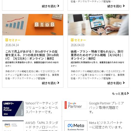
任者・デジタルマーケティング管理職…
続きを読む
続きを読む
セミナー
セミナー
2026.04.14
2026.04.03
これで売上があがる！ BtoBサイトの反
価格・プラン・特典で埋もれない。旅行
響を変える、3つの視点を解説【BtoB向
業界のためのデジタル戦略 【4/16(木)｜
け】 【4/23(木)｜オンライン｜無料】
オンライン｜無料】
成功事例と失敗事例から学ぶ、事業責任者のための30分セ
成功事例と失敗事例から学ぶ、事業責任者のための30分セ
ミナー
ミナー
多数のデジタル戦略を成功に導いてきたWEBコンサ
多数のデジタル戦略を成功に導いてきたWEBコンサ
ルティング企業であるペンシルが開催する、事業責
ルティング企業であるペンシルが開催する、事業責
任者・デジタルマーケティング管理職…
任者・デジタルマーケティング管理職…
続きを読む
続きを読む
もっと見る
Yahoo!マーケティング
Google Partner プレミア
ソリューション セール
バッジ 取得代理店で
スパートナーです。
す。
AWSの「APN スタンダ
Meta ビジネスパートナ
ード テクノロジーパー
ーに認定されています。