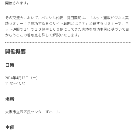
開催されます。
その交流会において、ペンシル代表：覚田義明は、「ネット通販ビジネス実
践セミナー！？成功するＥＣサイト戦略とは？？」と題するセミナーで、ネ
ット通販で１年で１０倍や１００倍にしてきた実績を成功事例に基づいて目
からうろこの着眼点を詳しく解説いたします。
開催概要
日時
2014年4月12日（土）
11:30〜18:30
場所
大阪市立西区民センター1Fホール
主催