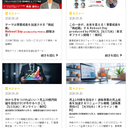
セミナー
セミナー
2026.06.18
2026.05.26
テーマは事業成長を加速させる「再起
この一歩が、未来を変える！事業成長を
動」
「再起動」する Reboot Day
Reboot Day
開催決
produced by PENCIL【6/17(水)｜東京
produced by PENCIL
定！
オフライン開催！｜無料】
2026年7月8日（水）14:00～17:30 @アクア博多／参
事業成長を次のフェーズへと加速させるための「再
加無料
起動（Reboot）」をテーマに、ペンシルが培ってき
た知見と最新の成功事例を紹介す…
特別ゲスト｜株式会社生活総合サービ…
続きを読む
続きを読む
セミナー
セミナー
2026.04.24
2026.04.20
何から手をつければいい？売上30億円突
売上100億を目指す！ 通販事業の売上成
破を目指すECが今やるべきこと
長を加速するリニューアル戦略【通販業
【5/13(水)｜オンライン｜無料】
界向け】【4/30(木)｜オンライン｜無
料】
成功事例と失敗事例から学ぶ、事業責任者のための30分セ
ミナー
成功事例と失敗事例から学ぶ、事業責任者のための30分セ
ミナー
多数のデジタル戦略を成功に導いてきたWEBコンサ
ルティング企業であるペンシルが開催する、EC事業
多数のデジタル戦略を成功に導いてきたWEBコンサ
責任者・デジタルマーケティング管…
ルティング企業であるペンシルが開催する、事業責