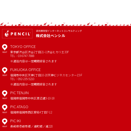
TOKYO OFFICE
東京都渋谷区渋谷2丁目21−1
渋谷ヒカリエ33F
MAP
TEL：03-6747-7888
※通話内容は一定期間録音されます
FUKUOKA OFFICE
福岡市中央区天神1丁目10-20
天神ビジネスセンター15Ｆ
MAP
TEL：092-235-5210
※通話内容は一定期間録音されます
PIC TENJIN
福岡県福岡市中央区渡辺通5-10-18
MAP
PIC ATAGO
福岡県福岡市西区愛宕4丁目7-12
MAP
PIC IKI
長崎県壱岐市郷ノ浦町郷ノ浦220
MAP