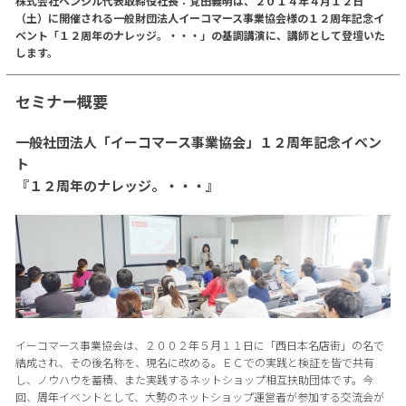
株式会社ペンシル代表取締役社長：覚田義明は、２０１４年４月１２日
（土）に開催される一般財団法人イーコマース事業協会様の１２周年記念イ
ベント「１２周年のナレッジ。・・・」の基調講演に、講師として登壇いた
します。
セミナー概要
一般社団法人「イーコマース事業協会」１２周年記念イベン
ト
『１２周年のナレッジ。・・・』
イーコマース事業協会は、２００２年５月１１日に「西日本名店街」の名で
結成され、その後名称を、現名に改める。ＥＣでの実践と検証を皆で共有
し、ノウハウを蓄積、また実践するネットショップ相互扶助団体です。今
回、周年イベントとして、大勢のネットショップ運営者が参加する交流会が