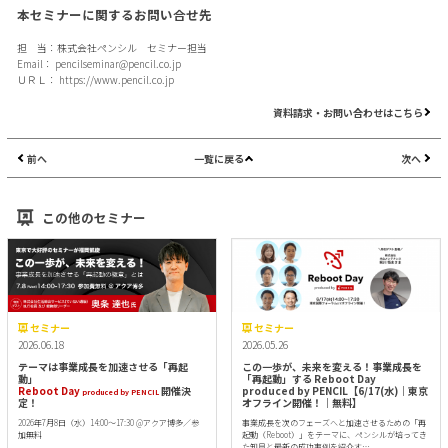
本セミナーに関するお問い合せ先
担 当：株式会社ペンシル セミナー担当
Email：
pencilseminar@pencil.co.jp
ＵＲＬ：
https://www.pencil.co.jp
資料請求・お問い合わせはこちら
前へ
一覧に戻る
次へ
この他のセミナー
セミナー
セミナー
2026.06.18
2026.05.26
テーマは事業成長を加速させる「再起
この一歩が、未来を変える！事業成長を
動」
「再起動」する Reboot Day
Reboot Day
開催決
produced by PENCIL【6/17(水)｜東京
produced by PENCIL
定！
オフライン開催！｜無料】
2026年7月8日（水）14:00～17:30 @アクア博多／参
事業成長を次のフェーズへと加速させるための「再
加無料
起動（Reboot）」をテーマに、ペンシルが培ってき
た知見と最新の成功事例を紹介す…