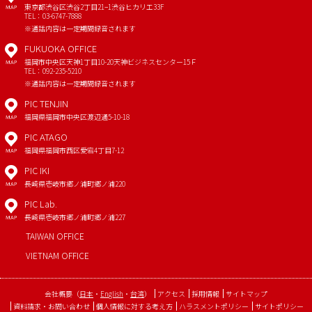
東京都渋谷区渋谷2丁目21−1
渋谷ヒカリエ33F
MAP
TEL：03-6747-7888
※通話内容は一定期間録音されます
FUKUOKA OFFICE
福岡市中央区天神1丁目10-20
天神ビジネスセンター15Ｆ
MAP
TEL：092-235-5210
※通話内容は一定期間録音されます
PIC TENJIN
福岡県福岡市中央区渡辺通5-10-18
MAP
PIC ATAGO
福岡県福岡市西区愛宕4丁目7-12
MAP
PIC IKI
長崎県壱岐市郷ノ浦町郷ノ浦220
MAP
PIC Lab.
長崎県壱岐市郷ノ浦町郷ノ浦227
MAP
TAIWAN OFFICE
VIETNAM OFFICE
会社概要
（
日本
・
English
・
台湾
）
アクセス
採用情報
サイトマップ
資料請求・お問い合わせ
個人情報に対する考え方
ハラスメントポリシー
サイトポリシー