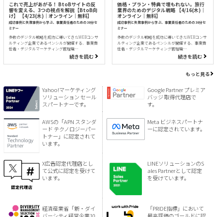
これで売上があがる！ BtoBサイトの反
価格・プラン・特典で埋もれない。旅行
響を変える、3つの視点を解説【BtoB向
業界のためのデジタル戦略 【4/16(木)｜
け】 【4/23(木)｜オンライン｜無料】
オンライン｜無料】
成功事例と失敗事例から学ぶ、事業責任者のための30分セ
成功事例と失敗事例から学ぶ、事業責任者のための30分セ
ミナー
ミナー
多数のデジタル戦略を成功に導いてきたWEBコンサ
多数のデジタル戦略を成功に導いてきたWEBコンサ
ルティング企業であるペンシルが開催する、事業責
ルティング企業であるペンシルが開催する、事業責
任者・デジタルマーケティング管理職…
任者・デジタルマーケティング管理職…
続きを読む
続きを読む
もっと見る
Yahoo!マーケティング
Google Partner プレミア
ソリューション セール
バッジ 取得代理店で
スパートナーです。
す。
AWSの「APN スタンダ
Meta ビジネスパートナ
ード テクノロジーパー
ーに認定されています。
トナー」に認定されて
います。
X広告認定代理店とし
LINEソリューションのS
て公式に認定を受けて
ales Partnerとして認定
います。
を受けています。
経済産業省「新・ダイ
「PRIDE指標」において
バーシティ経営企業10
最高評価のゴールドに認