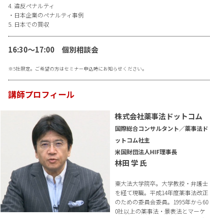
4. 違反ペナルティ
・日本企業のペナルティ事例
5. 日本での買収
16:30〜17:00 個別相談会
※5社限定。ご希望の方はセミナー申込時にお知らせください。
講師プロフィール
株式会社薬事法ドットコム
国際総合コンサルタント／薬事法ド
ットコム社主
米国財団法人HIF理事長
林田 学 氏
東大法大学院卒。大学教授・弁護士
を経て現職。平成14年度薬事法改正
のための委員会委員。1995年から60
0社以上の薬事法・景表法とマーケ