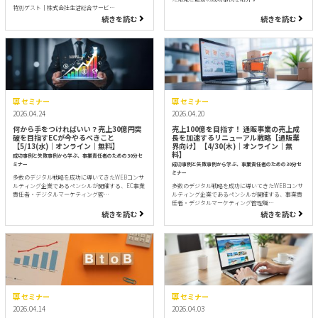
特別ゲスト｜株式会社生活総合サービ…
続きを読む
続きを読む
セミナー
セミナー
2026.04.24
2026.04.20
何から手をつければいい？売上30億円突
売上100億を目指す！ 通販事業の売上成
破を目指すECが今やるべきこと
長を加速するリニューアル戦略【通販業
【5/13(水)｜オンライン｜無料】
界向け】【4/30(木)｜オンライン｜無
料】
成功事例と失敗事例から学ぶ、事業責任者のための30分セ
ミナー
成功事例と失敗事例から学ぶ、事業責任者のための30分セ
ミナー
多数のデジタル戦略を成功に導いてきたWEBコンサ
ルティング企業であるペンシルが開催する、EC事業
多数のデジタル戦略を成功に導いてきたWEBコンサ
責任者・デジタルマーケティング管…
ルティング企業であるペンシルが開催する、事業責
任者・デジタルマーケティング管理職…
続きを読む
続きを読む
セミナー
セミナー
2026.04.14
2026.04.03