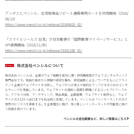
アンダスとペンシル、台湾版単品リピート通販専用カートを共同開発（2016/
06/10）
https://www.pencil.co.jp/release/20160610_02/
「スマイルツールズ 台湾」が日本郵便の「国際郵便マイページサービス」と
API連携開始（2016/11/08）
https://www.pencil.co.jp/release/20161108_01/
株式会社ペンシルについて
株式会社ペンシルは、企業のウェブ戦略を成功に導く研究開発型のウェブコンサルティング
専門会社です。独自の視点から実験や研究を重ね、研究結果によるノウハウをもとにクライ
アント企業のウェブサイトを分析し、ウェブからの売上や成約をアップさせるためのコンサ
ルティングを実施しています。ウェブサイトの目的と目標を明確にするコンセプトワークか
ら、アクセス分析、マーケティング、競合調査、企画提案、ウェブサイト制作など、ウェブ
サイトの入口から出口までを総合的に支援しています。ペンシルは「インターネットの力で
世界のビジネスを革新する」を企業理念に掲げ、常に新しいインターネットの可能性に向け
て挑戦を続けています。
ペンシルの会社概要など、詳しい情報はこちら