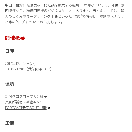
中国・台湾に健康食品・化粧品を販売する越境ECが伸びています。年商1億
円規模から、20億円規模のビジネスケースもあります。当セミナーでは、輸
入のしくみやマーケティング手法といった"攻め"の情報と、規制やペナルテ
ィ等の"守り"についてお伝えします。
開催概要
日時
2017年12月13日(水)
13:30〜17:00（受付開始13:00）
場所
新宿クロスコープ大会議室
東京都新宿区新宿4-3-7
FORECAST新宿SOUTH6階
主催