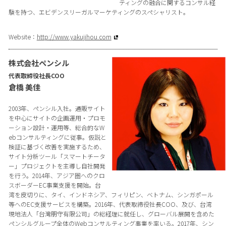
ティングの融合に関するコンサル経
験を持つ、エビデンスリーガルマーケティングのスペシャリスト。
Website：
http://www.yakujihou.com
株式会社ペンシル
代表取締役社長COO
倉橋 美佳
2003年、ペンシル入社。通販サイト
を中心にサイトの企画運用・プロモ
ーション設計・運用等、総合的なW
ebコンサルティングに従事。仮説と
検証に基づく改善を実施するため、
サイト分析ツール「スマートチータ
ー」プロジェクトを主導し自社開発
を行う。2014年、アジア圏へのクロ
スボーダーEC事業支援を開始。台
湾を皮切りに、タイ、インドネシア、フィリピン、ベトナム、シンガポール
等へのEC支援サービスを構築。2016年、代表取締役社長COO、及び、台湾
現地法人「台灣朋守有限公司」の総経理に就任し、グローバル展開を含めた
ペンシルグループ全体のWebコンサルティング事業を率いる。2017年、シン