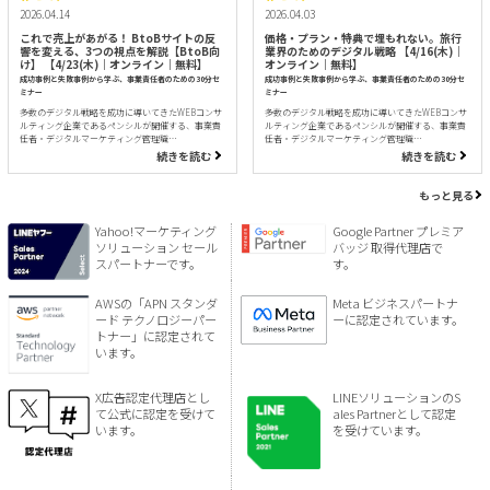
2026.04.14
2026.04.03
これで売上があがる！ BtoBサイトの反
価格・プラン・特典で埋もれない。旅行
響を変える、3つの視点を解説【BtoB向
業界のためのデジタル戦略 【4/16(木)｜
け】 【4/23(木)｜オンライン｜無料】
オンライン｜無料】
成功事例と失敗事例から学ぶ、事業責任者のための30分セ
成功事例と失敗事例から学ぶ、事業責任者のための30分セ
ミナー
ミナー
多数のデジタル戦略を成功に導いてきたWEBコンサ
多数のデジタル戦略を成功に導いてきたWEBコンサ
ルティング企業であるペンシルが開催する、事業責
ルティング企業であるペンシルが開催する、事業責
任者・デジタルマーケティング管理職…
任者・デジタルマーケティング管理職…
続きを読む
続きを読む
もっと見る
Yahoo!マーケティング
Google Partner プレミア
ソリューション セール
バッジ 取得代理店で
スパートナーです。
す。
AWSの「APN スタンダ
Meta ビジネスパートナ
ード テクノロジーパー
ーに認定されています。
トナー」に認定されて
います。
X広告認定代理店とし
LINEソリューションのS
て公式に認定を受けて
ales Partnerとして認定
います。
を受けています。