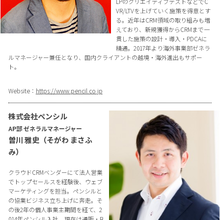
LPのクリエイティブテストなどでC
VR/LTVを上げていく施策を得意とす
る。近年はCRM領域の取り組みも増
えており、新規獲得からCRMまで一
貫した施策の設計・導入・PDCAに
精通。2017年より海外事業部ゼネラ
ルマネージャー兼任となり、国内クライアントの越境・海外進出もサポー
ト。
Website：
https://www.pencil.co.jp
株式会社ペンシル
AP部 ゼネラルマネージャー
曽川 雅史（そがわ まさふ
み）
クラウドCRMベンダーにて法人営業
でトップセールスを経験後、ウェブ
マーケティングを担当。ペンシルと
の協業ビジネス立ち上げに奔走。そ
の後2年の個人事業主期間を経て、2
014年ペンシル入社。現在は通販・B