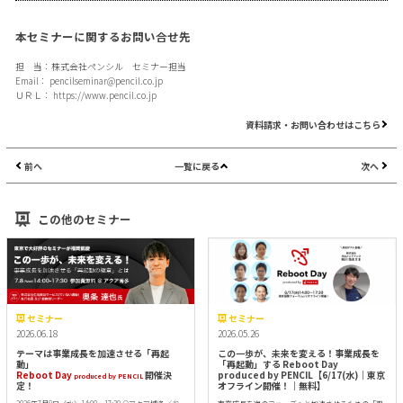
本セミナーに関するお問い合せ先
担 当：株式会社ペンシル セミナー担当
Email：
pencilseminar@pencil.co.jp
ＵＲＬ：
https://www.pencil.co.jp
資料請求・お問い合わせはこちら
前へ
一覧に戻る
次へ
この他のセミナー
セミナー
セミナー
2026.06.18
2026.05.26
テーマは事業成長を加速させる「再起
この一歩が、未来を変える！事業成長を
動」
「再起動」する Reboot Day
Reboot Day
開催決
produced by PENCIL【6/17(水)｜東京
produced by PENCIL
定！
オフライン開催！｜無料】