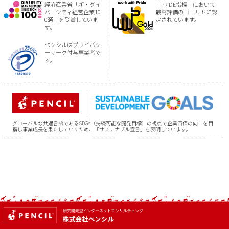
経済産業省「新・ダイ
「PRIDE指標」において
バーシティ経営企業10
最高評価のゴールドに認
0選」を受賞していま
定されています。
す。
ペンシルはプライバシ
ーマーク付与事業者で
す。
グローバルな共通言語であるSDGs（持続可能な開発目標）の視点で企業価値の向上を目
指し事業成長を果たしていくため、「サステナブル宣言」を表明しています。