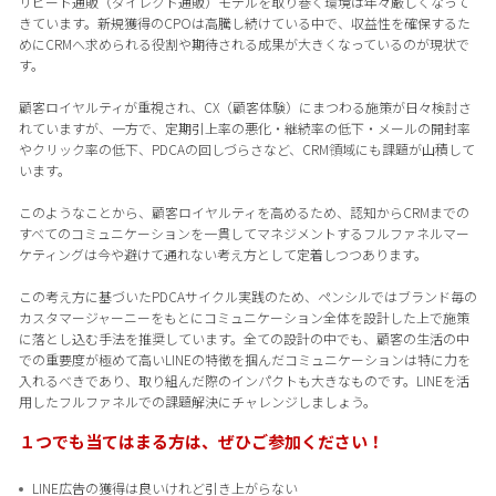
リピート通販（ダイレクト通販）モデルを取り巻く環境は年々厳しくなって
きています。新規獲得のCPOは高騰し続けている中で、収益性を確保するた
めにCRMへ求められる役割や期待される成果が大きくなっているのが現状で
す。
顧客ロイヤルティが重視され、CX（顧客体験）にまつわる施策が日々検討さ
れていますが、一方で、定期引上率の悪化・継続率の低下・メールの開封率
やクリック率の低下、PDCAの回しづらさなど、CRM領域にも課題が山積して
います。
このようなことから、顧客ロイヤルティを高めるため、認知からCRMまでの
すべてのコミュニケーションを一貫してマネジメントするフルファネルマー
ケティングは今や避けて通れない考え方として定着しつつあります。
この考え方に基づいたPDCAサイクル実践のため、ペンシルではブランド毎の
カスタマージャーニーをもとにコミュニケーション全体を設計した上で施策
に落とし込む手法を推奨しています。全ての設計の中でも、顧客の生活の中
での重要度が極めて高いLINEの特徴を掴んだコミュニケーションは特に力を
入れるべきであり、取り組んだ際のインパクトも大きなものです。LINEを活
用したフルファネルでの課題解決にチャレンジしましょう。
１つでも当てはまる方は、ぜひご参加ください！
LINE広告の獲得は良いけれど引き上がらない