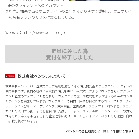
toBのクライアントへのアカウント
を担当。結果の出るウェブサイトの法則を分かりやすく説明し、ウェブサイ
トの成長プランづくりを得意としている。
Website：
https://www.pencil.co.jp
定員に達した為
受付を終了しました
株式会社ペンシルについて
株式会社ペンシルは、企業のウェブ戦略を成功に導く研究開発型のウェブコンサルティング
専門会社です。独自の視点から実験や研究を重ね、研究結果によるノウハウをもとにクライ
アント企業のウェブサイトを分析し、ウェブからの売上や成約をアップさせるためのコンサ
ルティングを実施しています。ウェブサイトの目的と目標を明確にするコンセプトワークか
ら、アクセス分析、マーケティング、競合調査、企画提案、ウェブサイト制作など、ウェブ
サイトの入口から出口までを総合的に支援しています。ペンシルは「インターネットの力で
世界のビジネスを革新する」を企業理念に掲げ、常に新しいインターネットの可能性に向け
て挑戦を続けています。
ペンシルの会社概要など、詳しい情報はこちら