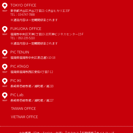
TOKYO OFFICE
東京都渋谷区渋谷2丁目21−1
渋谷ヒカリエ33F
MAP
TEL：03-6747-7888
※通話内容は一定期間録音されます
FUKUOKA OFFICE
福岡市中央区天神1丁目10-20
天神ビジネスセンター15Ｆ
MAP
TEL：092-235-5210
※通話内容は一定期間録音されます
PIC TENJIN
福岡県福岡市中央区渡辺通5-10-18
MAP
PIC ATAGO
福岡県福岡市西区愛宕4丁目7-12
MAP
PIC IKI
長崎県壱岐市郷ノ浦町郷ノ浦220
MAP
PIC Lab.
長崎県壱岐市郷ノ浦町郷ノ浦227
MAP
TAIWAN OFFICE
VIETNAM OFFICE
会社概要
（
日本
・
English
・
台湾
）
アクセス
採用情報
サイトマップ