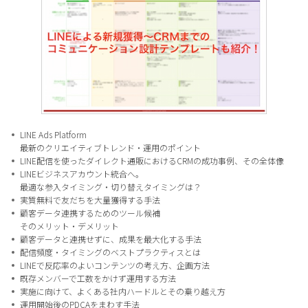
LINE Ads Platform
最新のクリエイティブトレンド・運用のポイント
LINE配信を使ったダイレクト通販におけるCRMの成功事例、その全体像
LINEビジネスアカウント統合へ。
最適な参入タイミング・切り替えタイミングは？
実質無料で友だちを大量獲得する手法
顧客データ連携するためのツール候補
そのメリット・デメリット
顧客データと連携せずに、成果を最大化する手法
配信頻度・タイミングのベストプラクティスとは
LINEで反応率のよいコンテンツの考え方、企画方法
既存メンバーで工数をかけず運用する方法
実施に向けて、よくある社内ハードルとその乗り越え方
運用開始後のPDCAをまわす手法