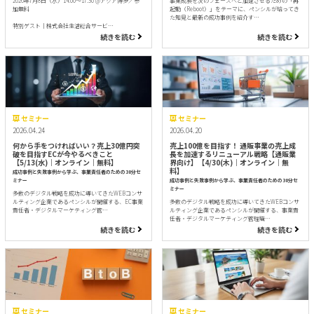
2026年7月8日（水）14:00～17:30 @アクア博多／参
事業成長を次のフェーズへと加速させるための「再
加無料
起動（Reboot）」をテーマに、ペンシルが培ってき
た知見と最新の成功事例を紹介す…
特別ゲスト｜株式会社生活総合サービ…
続きを読む
続きを読む
セミナー
セミナー
2026.04.24
2026.04.20
何から手をつければいい？売上30億円突
売上100億を目指す！ 通販事業の売上成
破を目指すECが今やるべきこと
長を加速するリニューアル戦略【通販業
【5/13(水)｜オンライン｜無料】
界向け】【4/30(木)｜オンライン｜無
料】
成功事例と失敗事例から学ぶ、事業責任者のための30分セ
ミナー
成功事例と失敗事例から学ぶ、事業責任者のための30分セ
ミナー
多数のデジタル戦略を成功に導いてきたWEBコンサ
ルティング企業であるペンシルが開催する、EC事業
多数のデジタル戦略を成功に導いてきたWEBコンサ
責任者・デジタルマーケティング管…
ルティング企業であるペンシルが開催する、事業責
任者・デジタルマーケティング管理職…
続きを読む
続きを読む
セミナー
セミナー