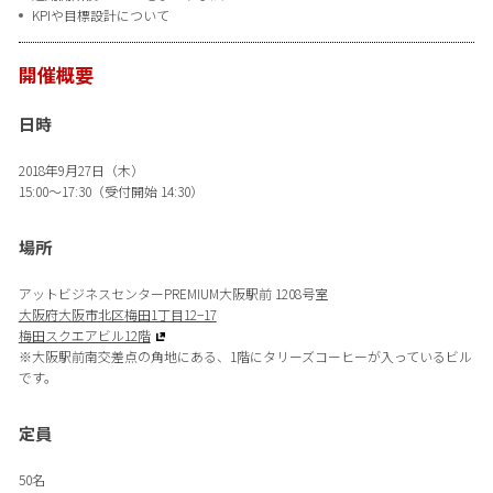
KPIや目標設計について
開催概要
日時
2018年9月27日（木）
15:00～17:30（受付開始 14:30）
場所
アットビジネスセンターPREMIUM大阪駅前 1208号室
大阪府大阪市北区梅田1丁目12−17
梅田スクエアビル12階
※大阪駅前南交差点の角地にある、1階にタリーズコーヒーが入っているビル
です。
定員
50名