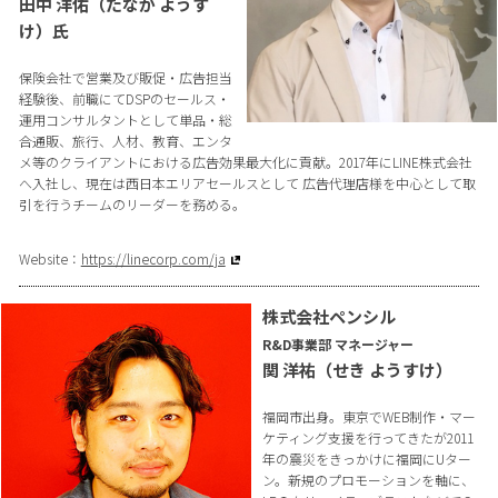
田中 洋佑（たなか ようす
け）氏
保険会社で営業及び販促・広告担当
経験後、前職にてDSPのセールス・
運用コンサルタントとして単品・総
合通販、旅行、人材、教育、エンタ
メ等のクライアントにおける広告効果最大化に貢献。2017年にLINE株式会社
へ入社し、現在は西日本エリアセールスとして 広告代理店様を中心として取
引を行うチームのリーダーを務める。
Website：
https://linecorp.com/ja
株式会社ペンシル
R&D事業部 マネージャー
関 洋祐（せき ようすけ）
福岡市出身。東京でWEB制作・マー
ケティング支援を行ってきたが2011
年の震災をきっかけに福岡にUター
ン。新規のプロモーションを軸に、