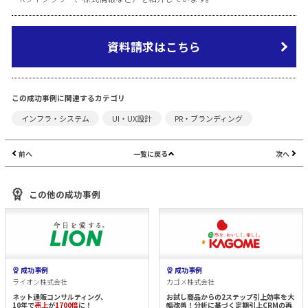
資料請求はこちら
この成功事例に関連するカテゴリ
インフラ・システム
UI・UX設計
PR・ブランディング
前へ
一覧に戻る
次へ
この他の成功事例
成功事例
成功事例
ライオン株式会社
カゴメ株式会社
ネット通販コンサルティング、
お試し商品からの2ステップ引上効率を大
10年で
売上
が
1700倍
に！
幅改善！分析に基づく定期引上CRMの再