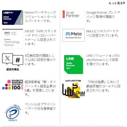
もっと見る
Yahoo!マーケティング
Google Partner プレミア
ソリューション セール
バッジ 取得代理店で
スパートナーです。
す。
AWSの「APN スタンダ
Meta ビジネスパートナ
ード テクノロジーパー
ーに認定されています。
トナー」に認定されて
います。
X広告認定代理店とし
LINEソリューションのS
て公式に認定を受けて
ales Partnerとして認定
います。
を受けています。
経済産業省「新・ダイ
「PRIDE指標」において
バーシティ経営企業10
最高評価のゴールドに認
0選」を受賞していま
定されています。
す。
ペンシルはプライバシ
ーマーク付与事業者で
す。