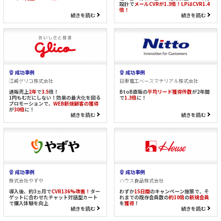
設計で
メールCVRが1.3倍！LPはCVR1.4
倍！
続きを読む
続きを読む
成功事例
成功事例
江崎グリコ株式会社
日東電工ベースマテリアル株式会社
通販売上
2年
で
3.5
倍！
BtoB直販の
平均リード獲得件数
が2年間
1円もむだにしない！効果の最大化を図る
で
1.3倍
に！
プロモーションで、
WEB新規顧客の獲得
が
30倍
に！
続きを読む
続きを読む
成功事例
成功事例
株式会社やずや
ハウス食品株式会社
導入後、約3ヵ月で
CVR136%改善！
ター
わずか
15日間
のキャンペーン施策で、そ
ゲットに合わせたチャット対話型カート
れまでの既存会員数の
約10倍
の
新規会員
で購入体験を向上
を
獲得
！
続きを読む
続きを読む