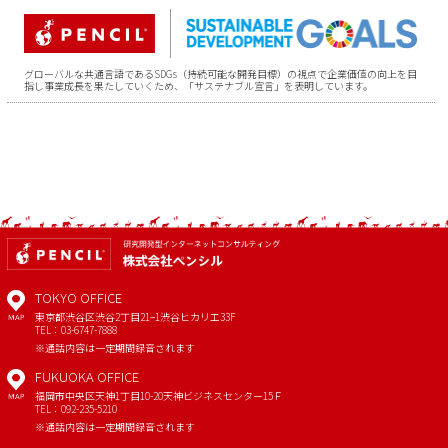
グローバルな共通言語であるSDGs（持続可能な開発目標）の視点で企業価値の向上を目
指し事業成長を果たしていくため、「サステナブル宣言」を表明しています。
TOKYO OFFICE
東京都渋谷区渋谷2丁目21−1
渋谷ヒカリエ33F
MAP
TEL：03-6747-7888
※通話内容は一定期間録音されます
FUKUOKA OFFICE
福岡市中央区天神1丁目10-20
天神ビジネスセンター15Ｆ
MAP
TEL：092-235-5210
※通話内容は一定期間録音されます