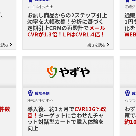
カゴメ株式会社
江崎グ
グ、
お試し商品からの2ステップ引上
通販
効率を大幅改善！分析に基づく
1円
定期引上CRMの再設計で
メール
化を
CVRが1.3倍！LPはCVR1.4倍！
WE
を読む
続きを読む
成功事例
成
株式会社やずや
ハウス
件数
導入後、約3ヵ月で
CVR136%改
わず
善！
ターゲットに合わせたチャ
策で
ット対話型カートで購入体験を
約1
向上