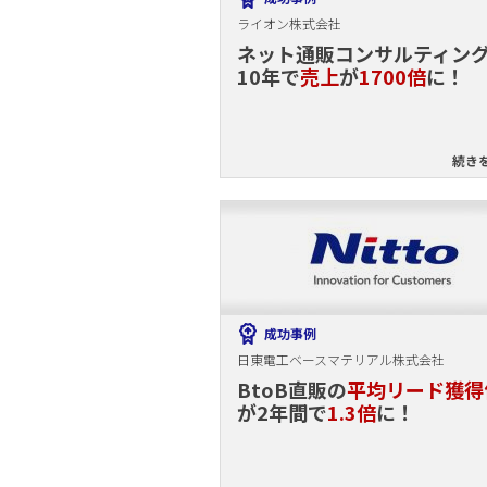
ライオン株式会社
ネット通販コンサルティン
10年で
売上
が
1700倍
に！
続き
成功事例
日東電工ベースマテリアル株式会社
BtoB直販の
平均リード獲得
が2年間で
1.3倍
に！