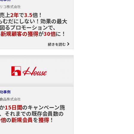
リコ株式会社
売上
2年
で
3.5
倍！
もむだにしない！効果の最大
図るプロモーションで、
B新規顧客の獲得
が
30倍
に！
続きを読む
功事例
食品株式会社
か
15日間
のキャンペーン施
、それまでの既存会員数の
0倍
の
新規会員
を
獲得
！