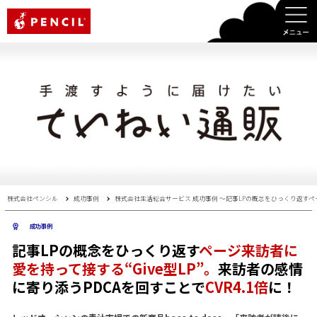
PENCIL
株式会社ペンシル
成功事例
株式会社生活総合サービス 成功事例 〜記事LPの概念をひっくり返すページ
成功事例
記事LPの概念をひっくり返す
ページ来訪者に
愛を持って接する“Give型LP”。
来訪者の感情
に寄り添うPDCAを回すことで
CVR4.1倍
に！