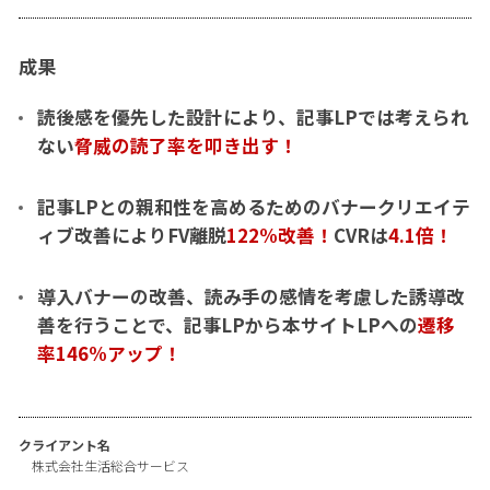
成果
読後感を優先した設計により、記事LPでは考えられ
ない
脅威の読了率を叩き出す！
記事LPとの親和性を高めるためのバナークリエイテ
ィブ改善によりFV離脱
122%改善！
CVRは
4.1倍！
導入バナーの改善、読み手の感情を考慮した誘導改
善を行うことで、記事LPから本サイトLPへの
遷移
率146%アップ！
クライアント名
株式会社生活総合サービス