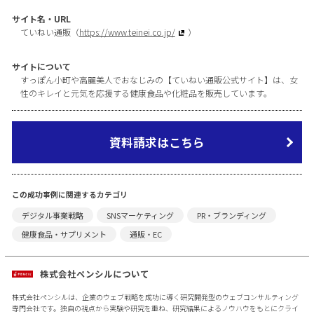
サイト名・URL
ていねい通販（
https://www.teinei.co.jp/
）
サイトについて
すっぽん小町や高麗美人でおなじみの【ていねい通販公式サイト】は、女
性のキレイと元気を応援する健康食品や化粧品を販売しています。
資料請求はこちら
この成功事例に関連するカテゴリ
デジタル事業戦略
SNSマーケティング
PR・ブランディング
健康食品・サプリメント
通販・EC
株式会社ペンシルについて
株式会社ペンシルは、企業のウェブ戦略を成功に導く研究開発型のウェブコンサルティング
専門会社です。独自の視点から実験や研究を重ね、研究結果によるノウハウをもとにクライ