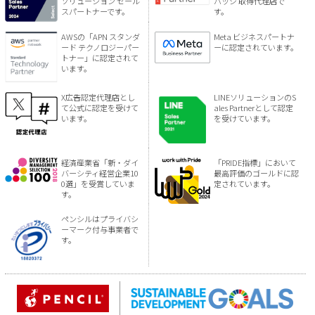
ソリューション セール
バッジ 取得代理店で
スパートナーです。
す。
AWSの「APN スタンダ
Meta ビジネスパートナ
ード テクノロジーパー
ーに認定されています。
トナー」に認定されて
います。
X広告認定代理店とし
LINEソリューションのS
て公式に認定を受けて
ales Partnerとして認定
います。
を受けています。
経済産業省「新・ダイ
「PRIDE指標」において
バーシティ経営企業10
最高評価のゴールドに認
0選」を受賞していま
定されています。
す。
ペンシルはプライバシ
ーマーク付与事業者で
す。