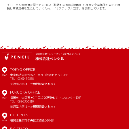
グローバルな共通言語であるSDGs（持続可能な開発目標）の視点で企業価値の向上を目
指し事業成長を果たしていくため、「サステナブル宣言」を表明しています。
TOKYO OFFICE
東京都渋谷区渋谷2丁目21−1
渋谷ヒカリエ33F
MAP
TEL：03-6747-7888
※通話内容は一定期間録音されます
FUKUOKA OFFICE
福岡市中央区天神1丁目10-20
天神ビジネスセンター15Ｆ
MAP
TEL：092-235-5210
※通話内容は一定期間録音されます
PIC TENJIN
福岡県福岡市中央区渡辺通5-10-18
MAP
PIC ATAGO