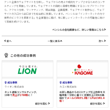
アント企業のウェブサイトを分析し、ウェブからの売上や成約をアップさせるためのコンサ
ルティングを実施しています。ウェブサイトの目的と目標を明確にするコンセプトワークか
ら、アクセス分析、マーケティング、競合調査、企画提案、ウェブサイト制作など、ウェブ
サイトの入口から出口までを総合的に支援しています。ペンシルは「インターネットの力で
世界のビジネスを革新する」を企業理念に掲げ、常に新しいインターネットの可能性に向け
て挑戦を続けています。
ペンシルの会社概要など、詳しい情報はこちら
前へ
一覧に戻る
次へ
この他の成功事例
成功事例
成功事例
ライオン株式会社
カゴメ株式会社
ネット通販コンサルティング、
お試し商品からの2ステップ引上効率を大
10年で
売上
が
1700倍
に！
幅改善！分析に基づく定期引上CRMの再
設計で
メールCVRが1.3倍！LPはCVR1.4
倍！
続きを読む
続きを読む