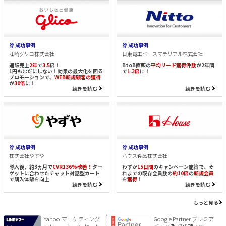
成功事例
成功事例
江崎グリコ株式会社
日東電工ベースマテリアル株式会社
通販売上
2年
で
3.5
倍！
BtoB直販の
平均リード獲得件数
が2年間
1円もむだにしない！効果の最大化を図る
で
1.3倍
に！
プロモーションで、
WEB新規顧客の獲得
が
30倍
に！
続きを読む
続きを読む
成功事例
成功事例
株式会社やずや
ハウス食品株式会社
導入後、約3ヵ月で
CVR136%改善！
ター
わずか
15日間
のキャンペーン施策で、そ
ゲットに合わせたチャット対話型カート
れまでの既存会員数の
約10倍
の
新規会員
で購入体験を向上
を
獲得
！
続きを読む
続きを読む
もっと見る
Yahoo!マーケティング
Google Partner プレミア