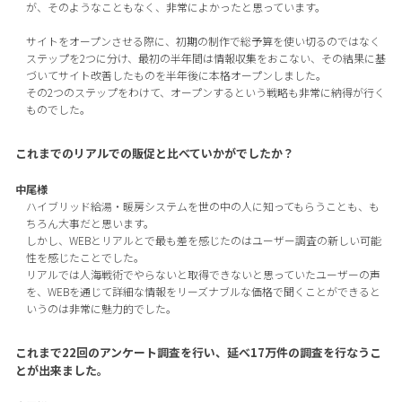
が、そのようなこともなく、非常によかったと思っています。
サイトをオープンさせる際に、初期の制作で総予算を使い切るのではなく
ステップを2つに分け、最初の半年間は情報収集をおこない、その結果に基
づいてサイト改善したものを半年後に本格オープンしました。
その2つのステップをわけて、オープンするという戦略も非常に納得が行く
ものでした。
これまでのリアルでの販促と比べていかがでしたか？
中尾様
ハイブリッド給湯・暖房システムを世の中の人に知ってもらうことも、も
ちろん大事だと思います。
しかし、WEBとリアルとで最も差を感じたのはユーザー調査の新しい可能
性を感じたことでした。
リアルでは人海戦術でやらないと取得できないと思っていたユーザーの声
を、WEBを通じて詳細な情報をリーズナブルな価格で聞くことができると
いうのは非常に魅力的でした。
これまで22回のアンケート調査を行い、延べ17万件の調査を行なうこ
とが出来ました。