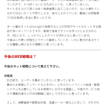
ていたので、3～5位くらいになればといいな、と思っていました。
サイト立ち上げて直ぐは全く検索結果に出てこないので、なにか壊れてい
るのではないか？と不安でしたが、徐々に上がっていき、最後には床暖房
で1位を取得し本当に良かったです。
オール電化サイトはGoogleで検索すると1170万件のサイトがヒットする競
合が多いキーワードですが、新規で後発でサイトを作ったにもかかわら
ず、4位となり、しっかりとしたサイトが作れたなと思っています。
今後はこの良い状態をどうやって継続していくか、いかに魅力のあるサイ
トを構築し続けるかが課題だと思っています。
今後のWEB戦略は？
今後のネット戦略について教えて下さい。
中尾様
引き続き、ユーザーを集めていきたいと思っています。
集めたお客様にアンケートなどを行い、どれだけハイブリッド給湯・暖房
システムを必要としているお客様がいるのかを調査し、今後のサービス向
上や情報伝達などのWEB戦略に活かして行きたいと思っています。
そして、消費者様や建築会社様、流通メーカー様などに対して、それぞれ