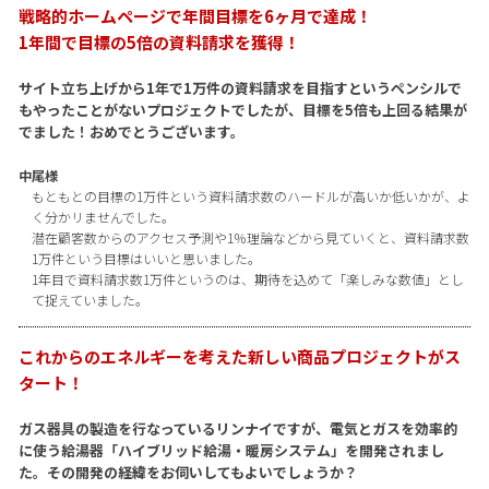
戦略的ホームページで年間目標を6ヶ月で達成！
1年間で目標の5倍の資料請求を獲得！
サイト立ち上げから1年で1万件の資料請求を目指すというペンシルで
もやったことがないプロジェクトでしたが、目標を5倍も上回る結果が
でました！おめでとうございます。
中尾様
もともとの目標の1万件という資料請求数のハードルが高いか低いかが、よ
く分かリませんでした。
潜在顧客数からのアクセス予測や1％理論などから見ていくと、資料請求数
1万件という目標はいいと思いました。
1年目で資料請求数1万件というのは、期待を込めて「楽しみな数値」とし
て捉えていました。
これからのエネルギーを考えた新しい商品プロジェクトがス
タート！
ガス器具の製造を行なっているリンナイですが、電気とガスを効率的
に使う給湯器「ハイブリッド給湯・暖房システム」を開発されまし
た。その開発の経緯をお伺いしてもよいでしょうか？