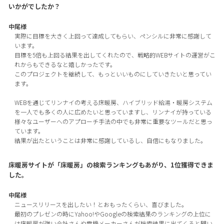
いかがでしたか？
中尾様
実際に目標を大きく上回って達成してもらい、ペンシルに非常に感謝して
います。
目標を5倍も上回る結果を出してくれたので、戦略的WEBサイトの運営がこ
れからもできるなと嬉しかったです。
このプロジェクトを継続して、もっといいものにしていきたいと思ってい
ます。
WEBを通じてリンナイの考える床暖房、ハイブリッド給湯・暖房システム
を一人でも多くの人に広めたいと思っていますし、リンナイが持っている
様々なユーザーへのアプローチ手法の中でも非常に重要なツールだと思っ
ています。
結果が出たということは非常に感謝しているし、自信にもなりました。
床暖房サイトが「床暖房」の検索ランキングもあがり、1位獲得できま
した。
中尾様
ニュースリリースを出したい！とおもったくらい、喜びました。
最初のプレゼンの時にYahoo!やGoogleの検索結果のランキングの上位に
は床暖房が強い会社さんや電機メーカーさんが検索結果に出てくると聞い