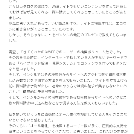
した。
元々はカタログの発想で、WEBサイトでもいいコンテンツを作って用意し
ておけば皆が見てくれる、資料請求してくれると思っていたところがあり
ました。
商品に思い入れがあって、いい商品を作り、サイトに掲載すれば、エコワ
ンに引き合いがくると思っていたのです。
しかし、そうじゃないことをペンシルの最初のプレゼンで教えてもらいま
した。
調査してきてくれたのはWEBでのユーザーの検索ボリューム数でした。
その数を見た時に、インターネットで探している人が少ないキーワードで
ある「ハイブリッド給湯・暖房システム」でコンテンツを作ってもダメだ
なと思いました。
そして、ペンシルではその検索数からサイトへのアクセス数や資料請求申
し込み数などを予測する方法を教えてもらいました。 サイトを立ち上げる
前に資料請求予測がたち、通常のやり方では資料請求が集まらないという
ことが、簡易的に予測出来ました。
そして、ペンシルからその潜在顧客である検索数からサイトへのアクセス
数や資料請求申し込み数などを予測する方法を教えてもらいました。
話を聞いていくうちに直感的にオール電化を検討している人を引きこまな
いといけないと感じました。
そのくらい「オール電化」を検索するユーザー数が多く、圧倒的な支持を
覆すということをやっていくべきだな、と思いました。 これだけの需要が