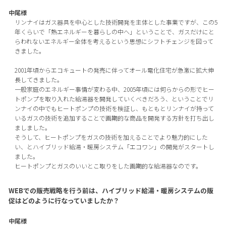
中尾様
リンナイはガス器具を中心とした技術開発を主体とした事業ですが、この5
年くらいで「熱エネルギーを暮らしの中へ」ということで、ガスだけにと
らわれないエネルギー全体を考えるという思想にシフトチェンジを図って
きました。
2001年頃からエコキュートの発売に伴ってオール電化住宅が急激に拡大伸
長してきました。
一般家庭のエネルギー事情が変わる中、2005年頃には何らからの形でヒー
トポンプを取り入れた給湯器を開発していくべきだろう、ということでリ
ンナイの中でもヒートポンプの技術を検証し、もともとリンナイが持って
いるガスの技術を追加することで画期的な商品を開発する方針を打ち出し
ましました。
そうして、ヒートポンプをガスの技術を加えることでより魅力的にした
い、とハイブリッド給湯・暖房システム「エコワン」の開発がスタートし
ました。
ヒートポンプとガスのいいとこ取りをした画期的な給湯器なのです。
WEBでの販売戦略を行う前は、ハイブリッド給湯・暖房システムの販
促はどのように行なっていましたか？
中尾様