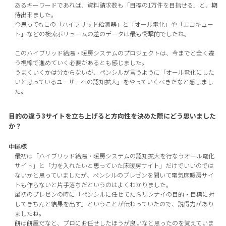
あるキーワードであれば、資料請求数も「目標の1万件を目指せる」と、期
待出来ました。
今思ってもこの「ハイブリッド給湯器」と「オール電化」や「エコキュー
ト」などの検索ボリュームの差のデータは最も衝撃的でしたね。
このハイブリッド給湯・暖房システムのプロジェクトは、今までと全く違
う視線で進めていく必要があるとも感じました。
うまくいくかは分からないが、ペンシルが言うように「オール電化にした
いと思っているユーザーへの認知拡大」をやっていくべきだなと感じまし
た。
目的の違う3サイトを立ち上げると方向性を決めた際にどう思いました
か？
中尾様
最初は「ハイブリッド給湯・暖房システムの認知拡大を行なうオール電化
サイト」と「力を入れたいと思っていた床暖房サイト」だけでいいのでは
ないかと思っていましたが、ペンシルのプレゼンを聞いて電気床暖房サイ
トも作らないと片手落ちだというのはよくわかりました。
最初のプレゼンの時に「ペンシルに任せてたらリンナイの目的・目標に対
してきちんと結果を出す」ということが伝わっていたので、説得力があり
ましたね。
餅は餅屋だなと、プロにお任せしたほうが良いなと思ったのを覚えていま