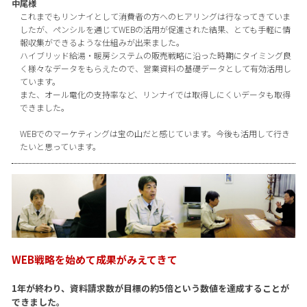
中尾様
これまでもリンナイとして消費者の方へのヒアリングは行なってきていま
したが、ペンシルを通じてWEBの活用が促進された結果、とても手軽に情
報収集ができるような仕組みが出来ました。
ハイブリッド給湯・暖房システムの販売戦略に沿った時期にタイミング良
く様々なデータをもらえたので、営業資料の基礎データとして有効活用し
ています。
また、オール電化の支持率など、リンナイでは取得しにくいデータも取得
できました。
WEBでのマーケティングは宝の山だと感じています。今後も活用して行き
たいと思っています。
WEB戦略を始めて成果がみえてきて
1年が終わり、資料請求数が目標の約5倍という数値を達成することが
できました。