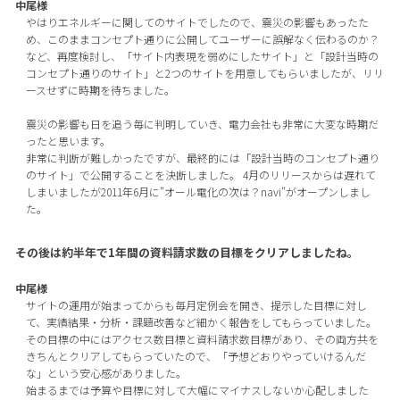
中尾様
やはりエネルギーに関してのサイトでしたので、震災の影響もあったた
め、このままコンセプト通りに公開してユーザーに誤解なく伝わるのか？
など、再度検討し、「サイト内表現を弱めにしたサイト」と「設計当時の
コンセプト通りのサイト」と2つのサイトを用意してもらいましたが、リリ
ースせずに時期を待ちました。
震災の影響も日を追う毎に判明していき、電力会社も非常に大変な時期だ
ったと思います。
非常に判断が難しかったですが、最終的には「設計当時のコンセプト通り
のサイト」で公開することを決断しました。 4月のリリースからは遅れて
しまいましたが2011年6月に”オール電化の次は？navi”がオープンしまし
た。
その後は約半年で1年間の資料請求数の目標をクリアしましたね。
中尾様
サイトの運用が始まってからも毎月定例会を開き、提示した目標に対し
て、実績結果・分析・課題改善など細かく報告をしてもらっていました。
その目標の中にはアクセス数目標と資料請求数目標があり、その両方共を
きちんとクリアしてもらっていたので、「予想どおりやっていけるんだ
な」という安心感がありました。
始まるまでは予算や目標に対して大幅にマイナスしないか心配しました