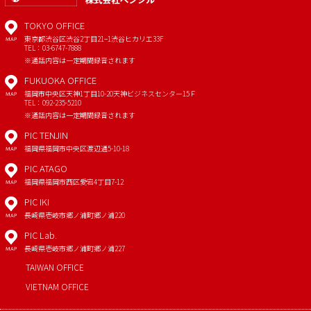
TOKYO OFFICE
東京都渋谷区渋谷2丁目21−1
渋谷ヒカリエ33F
MAP
TEL：03-6747-7888
※通話内容は一定期間録音されます
FUKUOKA OFFICE
福岡市中央区天神1丁目10-20
天神ビジネスセンター15Ｆ
MAP
TEL：092-235-5210
※通話内容は一定期間録音されます
PIC TENJIN
福岡県福岡市中央区渡辺通5-10-18
MAP
PIC ATAGO
福岡県福岡市西区愛宕4丁目7-12
MAP
PIC IKI
長崎県壱岐市郷ノ浦町郷ノ浦220
MAP
PIC Lab.
長崎県壱岐市郷ノ浦町郷ノ浦227
MAP
TAIWAN OFFICE
VIETNAM OFFICE