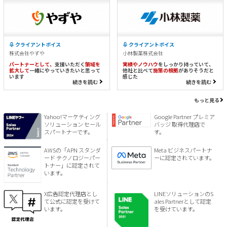
クライアントボイス
クライアントボイス
株式会社やずや
小林製薬株式会社
パートナーとして、
支援いただく
領域を
実績やノウハウ
をしっかり持っていて、
拡大して
一緒にやっていきたいと思って
他社と比べて
施策の根拠
がありそうだと
います
感じた
続きを読む
続きを読む
もっと見る
Yahoo!マーケティング
Google Partner プレミア
ソリューション セール
バッジ 取得代理店で
スパートナーです。
す。
AWSの「APN スタンダ
Meta ビジネスパートナ
ード テクノロジーパー
ーに認定されています。
トナー」に認定されて
います。
X広告認定代理店とし
LINEソリューションのS
て公式に認定を受けて
ales Partnerとして認定
います。
を受けています。