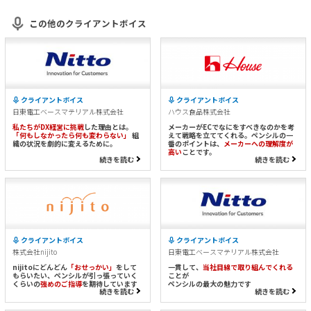
この他のクライアントボイス
クライアントボイス
クライアントボイス
日東電工ベースマテリアル株式会社
ハウス食品株式会社
私たちがDX経営に挑戦
した理由とは。
メーカーがECでなにをすべきなのかを考
「何もしなかったら何も変わらない」
組
えて戦略を立ててくれる。ペンシルの一
織の状況を劇的に変えるために。
番のポイントは、
メーカーへの理解度が
高い
ことです。
続きを読む
続きを読む
クライアントボイス
クライアントボイス
株式会社nijito
日東電工ベースマテリアル株式会社
nijitoにどんどん
「おせっかい」
をして
一貫して、
当社目線で取り組んでくれる
もらいたい、ペンシルが引っ張っていく
ことが
くらいの
強めのご指導
を期待しています
ペンシルの最大の魅力です
続きを読む
続きを読む