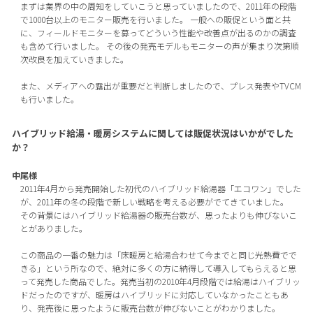
まずは業界の中の周知をしていこうと思っていましたので、2011年の段階
で1000台以上のモニター販売を行いました。 一般への販促という面と共
に、フィールドモニターを募ってどういう性能や改善点が出るのかの調査
も含めて行いました。 その後の発売モデルもモニターの声が集まり次第順
次改良を加えていきました。
また、メディアへの露出が重要だと判断しましたので、プレス発表やTVCM
も行いました。
ハイブリッド給湯・暖房システムに関しては販促状況はいかがでした
か？
中尾様
2011年4月から発売開始した初代のハイブリッド給湯器「エコワン」でした
が、2011年の冬の段階で新しい戦略を考える必要がでてきていました。
その背景にはハイブリッド給湯器の販売台数が、思ったよりも伸びないこ
とがありました。
この商品の一番の魅力は「床暖房と給湯合わせて今までと同じ光熱費でで
きる」という所なので、絶対に多くの方に納得して導入してもらえると思
って発売した商品でした。発売当初の2010年4月段階では給湯はハイブリッ
ドだったのですが、暖房はハイブリッドに対応していなかったこともあ
り、発売後に思ったように販売台数が伸びないことがわかりました。