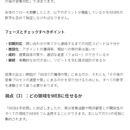
の後の営業対応」で決まります。
全体のフローを俯瞰したとき、以下のポイントが機能しているかをWEB外の
数字も含めて検証しなければなりません。
フェーズとチェックすべきポイント
・初期対応
：問い合わせが来てから連絡するまでの対応スピードは十分か
・商談化
：アポイントの獲得率、相談への移行率は高いか
・成約
：提案自体の質や、適切な追客（フォロー）ができているか
・継続
：長期的なお付き合い、リピートを生む接点設計があるか
成果が出ない原因が「WEBでの獲得の質」にあるのか、それとも「その後の
営業プロセスの速度や質」にあるのかを切り分けるためにも、すべての数字
を連動させて追う必要があります。
視点（3）：どの領域をWEBに任せるか
「WEBは手前側」と前述しましたが、実は営業活動や既存顧客との関係性の
すべての領域でWEBをフル活用することができます。主に以下の3つの役割に
集約されます。