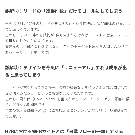
誤解②：リードの「獲得件数」だけをゴールにしてしまう
例えば「月に100件のリードを獲得する」という目標は、WEB単体の成果とし
ては正しく見えます。
しかし、その100件から成約が1件も生まれなければ、コストと営業リソース
を無駄にしたことになります。
重要なのは、純粋な件数ではなく、自社のターゲット層からの問い合わせで
ある「有効リード数」です。
誤解③：デザインを今風に「リニューアル」すれば成果が出
ると思ってしまう
「サイトが古くなってきたから、今風の綺麗なデザインに変えれば問い合わ
せが増えるだろう」というご相談をよくいただきます。
しかし、見た目（How・What）を整えたからといって、ターゲット顧客に響
くかどうかは別問題です。
企業の抱える課題（Why）に直接応えるコンテンツがなければ、反響は変わ
りません。
B2BにおけるWEBサイトとは「事業フローの一部」である