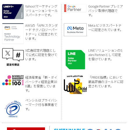
Yahoo!マーケティング
Google Partner プレミア
ソリューション セール
バッジ 取得代理店で
スパートナーです。
す。
AWSの「APN スタンダ
Meta ビジネスパートナ
ード テクノロジーパー
ーに認定されています。
トナー」に認定されて
います。
X広告認定代理店とし
LINEソリューションのS
て公式に認定を受けて
ales Partnerとして認定
います。
を受けています。
経済産業省「新・ダイ
「PRIDE指標」において
バーシティ経営企業10
最高評価のゴールドに認
0選」を受賞していま
定されています。
す。
ペンシルはプライバシ
ーマーク付与事業者で
す。