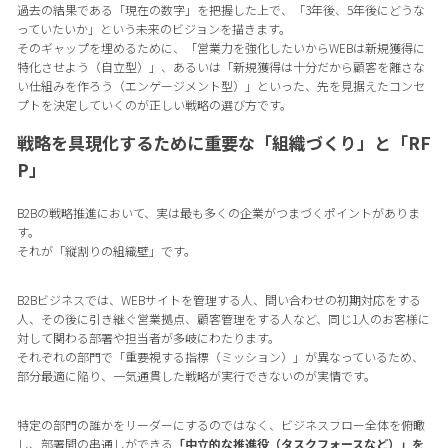
過去の結果である「現在の数字」を把握した上で、「3年後、5年後にどうな
っていたいか」という未来のビジョンを描きます。
そのギャップを埋めるために、「営業力を強化したいからWEBは新規獲得に
特化させよう（自立型）」、あるいは「新規獲得は十分だから顧客を離さな
い仕組みを作ろう（エンゲージメント型）」といった、先を見据えたコンセ
プトを決定していくのが正しい戦略の選び方です。
戦略を具現化するために重要な「組織づくり」と「RF
P」
B2Bの戦略推進において、実は最も多くの企業がつまづくポイントがありま
す。
それが「縦割りの組織壁」です。
B2Bビジネスでは、WEBサイトを管理する人、問い合わせの初期対応をする
人、その後に引き継ぐ営業拠点、顧客管理をする人など、同じ1人のお客様に
対して関わる部署や担当者が多岐にわたります。
それぞれの部門で「重要視する指標（ミッション）」が異なっているため、
部分最適に陥り、一気通貫した戦略が実行できないのが実情です。
特定の部門の誰かをリーダーにするのではなく、ビジネスフロー全体を俯瞰
し、部署間の串通しができる
「中立的な推進役（タスクフォースなど）」を