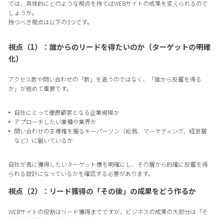
では、具体的にどのような視点を持てばWEBサイトの成果を変えられるので
しょうか。
持つべき視点は以下の3つです。
視点（1）：誰からのリードを得たいのか（ターゲットの明確
化）
アクセス数や問い合わせの「数」を追うのではなく、「誰から反響を得る
か」が極めて重要です。
自社にとって優良顧客となる企業規模か
アプローチしたい業種や業界か
問い合わせの主導権を握るキーパーソン（総務、マーケティング、経営層
など）に届いているか
自社が真に獲得したいターゲット像を明確にし、その層から的確に反響を得
られる設計になっているかを確認する必要があります。
視点（2）：リード獲得の「その後」の成果をどう作るか
WEBサイトの役割はリード獲得までですが、ビジネスの成果の大部分は「そ