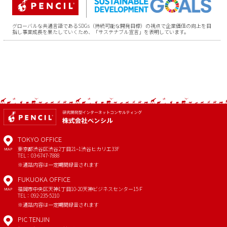
グローバルな共通言語であるSDGs（持続可能な開発目標）の視点で企業価値の向上を目
指し事業成長を果たしていくため、「サステナブル宣言」を表明しています。
TOKYO OFFICE
東京都渋谷区渋谷2丁目21−1
渋谷ヒカリエ33F
MAP
TEL：03-6747-7888
※通話内容は一定期間録音されます
FUKUOKA OFFICE
福岡市中央区天神1丁目10-20
天神ビジネスセンター15Ｆ
MAP
TEL：092-235-5210
※通話内容は一定期間録音されます
PIC TENJIN