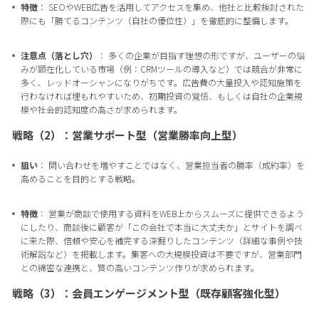
特徴
： SEOやWEB広告を活用してアクセスを集め、他社と比較検討された
際にも「勝てるコンテンツ（自社の優位性）」を徹底的に整備します。
注意点（落とし穴）
： 多くの企業が目指す理想の形ですが、ユーザーの悩
みが顕在化している市場（例：CRMツールの導入など）では競合が非常に
多く、レッドオーシャンになりがちです。広告費の大量投入や認知施策を
行わなければ埋もれやすいため、初期投資の覚悟、もしくは自社の企業規
模や社会的認知度の高さが求められます。
戦略（2）：営業サポート型（営業勝率向上型）
狙い
： 問い合わせを増やすことではなく、営業担当者の勝率（成約率）を
高めることを目的とする戦略。
特徴
： 営業が商談で使用する資料をWEB上からスムーズに提供できるよう
にしたり、商談後に顧客が「この会社で本当に大丈夫か」とサイトを調べ
に来た際、信頼や安心を補完する深掘りしたコンテンツ（詳細な事例や技
術解説など）を掲載します。集客への大規模投資は不要ですが、営業部門
との綿密な連携と、質の高いコンテンツ作りが求められます。
戦略（3）：会員エンゲージメント型（既存顧客強化型）