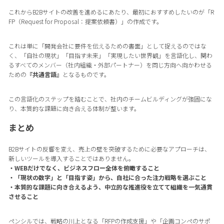
これからB2Bサイトの改善を進めるにあたり、最初におすすめしたいのが「R
FP（Request for Proposal：提案依頼書）」の作成です。
これは単に「開発会社に要件を伝えるための書面」として捉えるのではな
く、「自社の現状」「目指す未来」「実現したい世界観」を言語化し、関わ
るすべてのメンバー（社内組織・外部パートナー）を同じ方向へ向かわせる
ための
『共通言語』
となるものです。
この言語化のステップを踏むことで、社内のチームビルディングが強固にな
り、本質的な課題に向き合える体制が整います。
まとめ
B2Bサイトの反響を変え、売上の壁を突破するために必要なアプローチは、
新しいツールを導入することではありません。
・WEBだけでなく、ビジネスフロー全体を俯瞰すること
・「現状の数字」と「目指す姿」から、自社に合った注力戦略を選ぶこと
・本質的な課題に向き合えるよう、中立的な推進役を立てて組織を一気通貫
させること
ペンシルでは、戦略の川上となる「RFPの作成支援」や「企画コンペのサポ