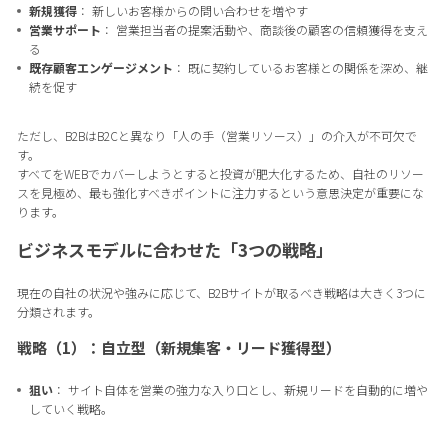
新規獲得
： 新しいお客様からの問い合わせを増やす
営業サポート
： 営業担当者の提案活動や、商談後の顧客の信頼獲得を支え
る
既存顧客エンゲージメント
： 既に契約しているお客様との関係を深め、継
続を促す
ただし、B2BはB2Cと異なり「人の手（営業リソース）」の介入が不可欠で
す。
すべてをWEBでカバーしようとすると投資が肥大化するため、自社のリソー
スを見極め、最も強化すべきポイントに注力するという意思決定が重要にな
ります。
ビジネスモデルに合わせた「3つの戦略」
現在の自社の状況や強みに応じて、B2Bサイトが取るべき戦略は大きく3つに
分類されます。
戦略（1）：自立型（新規集客・リード獲得型）
狙い
： サイト自体を営業の強力な入り口とし、新規リードを自動的に増や
していく戦略。