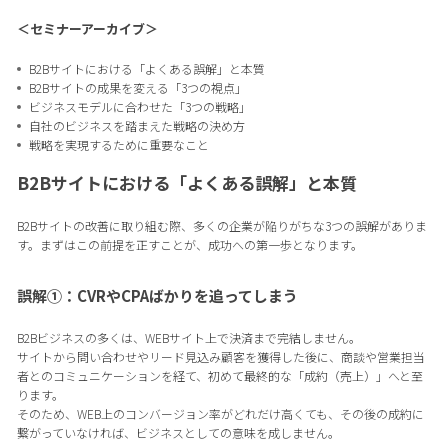
＜セミナーアーカイブ＞
B2Bサイトにおける「よくある誤解」と本質
B2Bサイトの成果を変える「3つの視点」
ビジネスモデルに合わせた「3つの戦略」
自社のビジネスを踏まえた戦略の決め方
戦略を実現するために重要なこと
B2Bサイトにおける「よくある誤解」と本質
B2Bサイトの改善に取り組む際、多くの企業が陥りがちな3つの誤解がありま
す。まずはこの前提を正すことが、成功への第一歩となります。
誤解①：CVRやCPAばかりを追ってしまう
B2Bビジネスの多くは、WEBサイト上で決済まで完結しません。
サイトから問い合わせやリード見込み顧客を獲得した後に、商談や営業担当
者とのコミュニケーションを経て、初めて最終的な「成約（売上）」へと至
ります。
そのため、WEB上のコンバージョン率がどれだけ高くても、その後の成約に
繋がっていなければ、ビジネスとしての意味を成しません。