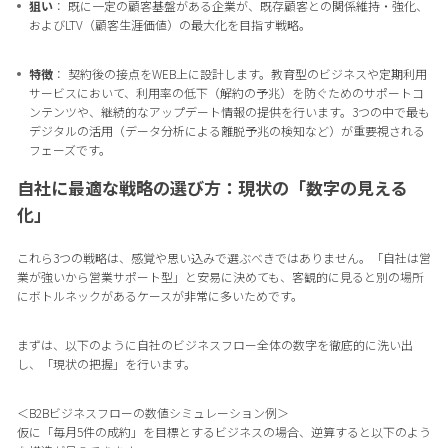
狙い
： 既に一定の顧客基盤がある企業が、既存顧客との関係維持・強化、
およびLTV（顧客生涯価値）の最大化を目指す戦略。
特徴
： 契約後の接点をWEB上に設計します。教育型のビジネスや定期利用
サービスにおいて、利用率の低下（解約の予兆）を防ぐためのサポートコ
ンテンツや、継続的なアップデート情報の提供を行います。3つの中で最も
デジタルの活用（データ分析による離脱予兆の検知など）が重要視される
フェーズです。
自社に最適な戦略の選び方：現状の「数字の見える
化」
これら3つの戦略は、感覚や思い込みで選ぶべきではありません。「自社は営
業が強いから営業サポート型」と安易に決めても、客観的に見ると別の場所
にボトルネックがあるケースが非常に多いためです。
まずは、以下のように自社のビジネスフロー全体の数字を徹底的に洗い出
し、「現状の把握」を行います。
＜B2Bビジネスフローの数値シミュレーション例＞
仮に「毎月5件の成約」を目標とするビジネスの場合、逆算すると以下のよう