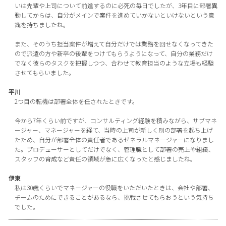
いは先輩や上司について前進するのに必死の毎日でしたが、3年目に部署異
動してからは、自分がメインで案件を進めていかないといけないという意
識を持ちましたね。
また、そのうち担当案件が増えて自分だけでは業務を回せなくなってきた
ので派遣の方や新卒の後輩をつけてもらうようになって、自分の業務だけ
でなく彼らのタスクを把握しつつ、合わせて教育担当のような立場も経験
させてもらいました。
平川
2つ目の転機は部署全体を任されたときです。
今から7年くらい前ですが、コンサルティング経験を積みながら、サブマネ
ージャー、マネージャーを経て、当時の上司が新しく別の部署を起ち上げ
たため、自分が部署全体の責任者であるゼネラルマネージャーになりまし
た。プロデューサーとしてだけでなく、管理職として部署の売上や組織、
スタッフの育成など責任の領域が急に広くなったと感じましたね。
伊東
私は30歳くらいでマネージャーの役職をいただいたときは、会社や部署、
チームのためにできることがあるなら、挑戦させてもらおうという気持ち
でした。