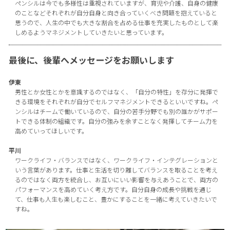
ペンシルは今でも多様性は重視されていますが、育児や介護、自身の健康
のことなどそれぞれが自分自身と向き合っていくべき問題を抱えていると
思うので、人生の中でも大きな割合を占める仕事を充実したものとして楽
しめるようマネジメントしていきたいと思っています。
最後に、後輩へメッセージをお願いします
伊東
男性とか女性とかを意識するのではなく、「自分の特性」を存分に発揮で
きる環境をそれぞれが自分でセルフマネジメントできるといいですね。ペ
ンシルはチームで働いているので、自分の苦手分野でも別の誰かがサポー
トできる体制の組織です。自分の強みを余すことなく発揮してチーム力を
高めていってほしいです。
平川
ワークライフ・バランスではなく、ワークライフ・インテグレーションと
いう言葉があります。仕事と生活を切り離してバランスを取ることを考え
るのではなく両方を統合し、お互いにいい影響を与えあうことで、両方の
パフォーマンスを高めていく考え方です。自分自身の成長や挑戦を通じ
て、仕事も人生も楽しむこと、豊かにすることを一緒に考えていきたいで
すね。