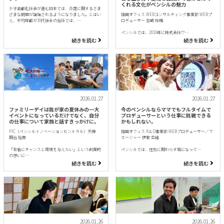
くれる文化がペンシルの魅力
少子高齢化社会が進む日本では、介護に関するさま
ざまな問題が議論されるようになりました。とはい
福岡オフィス WEBコンサルティング事業部 WEBプ
え、平均年齢が30代後半の当社では、…
ロデューサー 宮崎 祐輔
ペンシルでは、2019年に株式会社ワ…
続きを読む
続きを読む
2026.01.27
2026.01.27
ファミリーデイは我が家の夏休みの一大
今のペンシルならママでもフルタイムで
イベントになっているだけでなく、自分
プロデューサーという仕事に挑戦できる
の仕事について家族と話すきっかけに。
かもしれない。
PIC（ペンシルイノベーションセントラル）天神
福岡オフィス R＆D事業部 WEBプロデューサー／マ
関谷 裕貴
ネージャー 伊東 菜緒
「若者にチャンスと環境を与えたい」という創業時
ペンシルでは、性別に関わらず親になって…
の想いに…
続きを読む
続きを読む
2026.01.26
2026.01.26