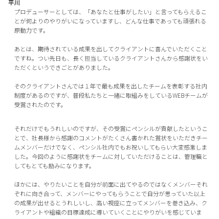
平川
プロデューサーとしては、「あなたと仕事がしたい」と言ってもらえるこ
とが何よりのやりがいになっていますし、どんな仕事であっても頑張れる
原動力です。
あとは、期待されている成果を出してクライアントに喜んでいただくこと
ですね。つい先日も、長く担当しているクライアントさんから感謝状をい
ただくというできごとがありました。
そのクライアントさんでは１年で最も成果を出したチームを表彰する社内
制度があるのですが、普段私たちと一緒に取組みをしているWEBチームが
受賞されたのです。
それだけでもうれしいのですが、その受賞にペンシルが貢献したというこ
とで、社長様から感謝のコメントがたくさん書かれた賞状をいただきチー
ムメンバーだけでなく、ペンシル社内でもお祝いしてもらい大変感激しま
した。今回のように感謝状をチームに対していただけることは、管理職と
してもとても励みになります。
ほかには、やりたいことを自分が前面に出てやるのではなくメンバーそれ
ぞれに向き合って、メンバーにやってもらうことで自分が思っていた以上
の成果が出せるとうれしいし、高い視座に立ってメンバーを巻き込み、ク
ライアントや組織の目標達成に導いていくことにやりがいを感じていま