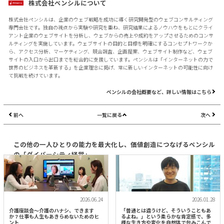
株式会社ペンシルについて
株式会社ペンシルは、企業のウェブ戦略を成功に導く研究開発型のウェブコンサルティング
専門会社です。独自の視点から実験や研究を重ね、研究結果によるノウハウをもとにクライ
アント企業のウェブサイトを分析し、ウェブからの売上や成約をアップさせるためのコンサ
ルティングを実施しています。ウェブサイトの目的と目標を明確にするコンセプトワークか
ら、アクセス分析、マーケティング、競合調査、企画提案、ウェブサイト制作など、ウェブ
サイトの入口から出口までを総合的に支援しています。ペンシルは「インターネットの力で
世界のビジネスを革新する」を企業理念に掲げ、常に新しいインターネットの可能性に向け
て挑戦を続けています。
ペンシルの会社概要など、詳しい情報はこちら
前へ
一覧に戻る
次へ
この他の一人ひとりの能力を最大化し、価値創造につなげるペンシル
の「ダイバーシティ経営」
2026.06.24
2026.01.28
介護座談会〜介護のハナシ、できます
「普通とは違うけど、そういうこともあ
か？仕事も人生もあきらめないためのヒ
るよね。」という柔らかな肯定感で、多
ント
様な生き方や変化を自然体で包みこんで