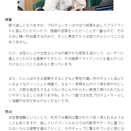
伊東
繰り返しになりますが、プロデューサーはやはり成果を出してクライアン
トに喜んでいただいたり、感謝の言葉をいただくことが一番なので、その
ために精一杯前進するのみで、そこに男性だから女性だからということは
ありません。
ただ、女性らしさや女性ならではの細やかな感性を活かして、ユーザーに
喜んでいただける提案ができたり、その結果クライアントにも喜んでいた
だけるということはあると思っています。
また、たとえば大きな提案をするときなど男性の偉い方がずらっと並んで
いるようなピリッとした場面で、なるべく笑顔を心がけて場を和やかにし
たり、大胆な発言をするようなときにもやわらかい表現で受け入れてもら
いやすくなることはありますね。そういう面では女性プロデューサーらし
い活躍の仕方があるかもしれないです。
平川
女性管理職ということで、社外では最初は驚かれたり甘く見られるような
こともありますが、話していてペンシルならではの数字やデータに基づい
たロジカルな提案を進めていくと、そのギャップに驚かれていると感じる