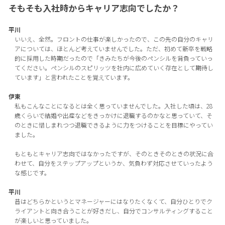
そもそも入社時からキャリア志向でしたか？
平川
いいえ、全然。フロントの仕事が楽しかったので、この先の自分のキャリ
アについては、ほとんど考えていませんでした。ただ、初めて新卒を戦略
的に採用した時期だったので「きみたちが今後のペンシルを背負っていっ
てください。ペンシルのスピリッツを社内に広めていく存在として期待し
ています」と言われたことを覚えています。
伊東
私もこんなことになるとは全く思っていませんでした。入社した頃は、28
歳くらいで結婚や出産などをきっかけに退職するのかなと思っていて、そ
のときに惜しまれつつ退職できるように力をつけることを目標にやってい
ました。
もともとキャリア志向ではなかったですが、そのときそのときの状況に合
わせて、自分をステップアップというか、気負わず対応させていったよう
な感じです。
平川
昔はどちらかというとマネージャーにはなりたくなくて、自分ひとりでク
ライアントと向き合うことが好きだし、自分でコンサルティングすること
が楽しいと思っていました。