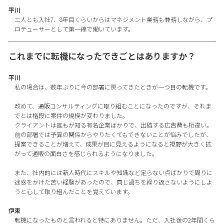
平川
二人とも入社7、8年目くらいからはマネジメント業務も兼務しながら、プ
ロデューサーとして第一線で働いています。
これまでに転機になったできごとはありますか？
平川
私の場合は、数年ぶりに今の部署に戻ってきたときが一つ目の転機です。
改めて、通販コンサルティングに取り組むことになったのですが、それま
でとは格段に案件の規模が変わりました。
クライアントは誰もが知る有名企業ばかりで、出稿する広告費も桁違い。
前の部署では予算の関係からやりたくてもできないことが悩みでしたが、
提案できることが増えて、成果が目に見えるようになると視野が大きく拡
がって通販の面白さを感じられるようになりました。
また、社内的には新人時代にスキルや知識など足らない点ばかりで周りに
迷惑をかけた苦い経験があったので、同じ過ちを繰り返さないようにしよ
うと心して取り組んだことを覚えています。
伊東
転機になったものと言われると特にありません。ただ、入社後の2年間くら