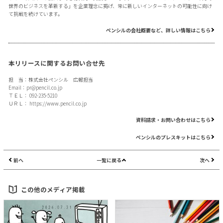
世界のビジネスを革新する」を企業理念に掲げ、常に新しいインターネットの可能性に向け
て挑戦を続けています。
ペンシルの会社概要など、詳しい情報はこちら
本リリースに関するお問い合せ先
担 当：株式会社ペンシル 広報担当
Email：
pr@pencil.co.jp
ＴＥＬ： 092-235-5210
ＵＲＬ：
https://www.pencil.co.jp
資料請求・お問い合わせはこちら
ペンシルのプレスキットはこちら
前へ
一覧に戻る
次へ
この他のメディア掲載