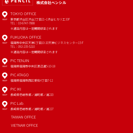
TOKYO OFFICE
東京都渋谷区渋谷2丁目21−1
渋谷ヒカリエ33F
MAP
TEL：03-6747-7888
※通話内容は一定期間録音されます
FUKUOKA OFFICE
福岡市中央区天神1丁目10-20
天神ビジネスセンター15Ｆ
MAP
TEL：092-235-5210
※通話内容は一定期間録音されます
PIC TENJIN
福岡県福岡市中央区渡辺通5-10-18
MAP
PIC ATAGO
福岡県福岡市西区愛宕4丁目7-12
MAP
PIC IKI
長崎県壱岐市郷ノ浦町郷ノ浦220
MAP
PIC Lab.
長崎県壱岐市郷ノ浦町郷ノ浦227
MAP
TAIWAN OFFICE
VIETNAM OFFICE