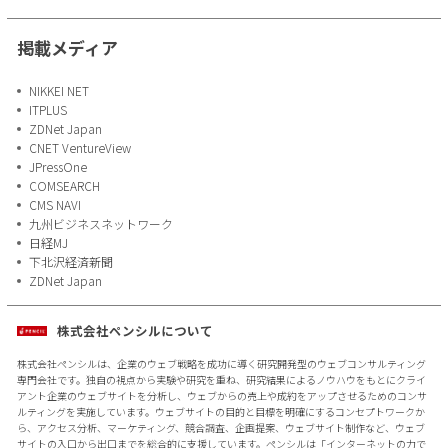
掲載メディア
NIKKEI NET
ITPLUS
ZDNet Japan
CNET VentureView
JPressOne
COMSEARCH
CMS NAVI
九州ビジネスネットワーク
日経MJ
下北沢経済新聞
ZDNet Japan
株式会社ペンシルについて
株式会社ペンシルは、企業のウェブ戦略を成功に導く研究開発型のウェブコンサルティング
専門会社です。独自の視点から実験や研究を重ね、研究結果によるノウハウをもとにクライ
アント企業のウェブサイトを分析し、ウェブからの売上や成約をアップさせるためのコンサ
ルティングを実施しています。ウェブサイトの目的と目標を明確にするコンセプトワークか
ら、アクセス分析、マーケティング、競合調査、企画提案、ウェブサイト制作など、ウェブ
サイトの入口から出口までを総合的に支援しています。ペンシルは「インターネットの力で