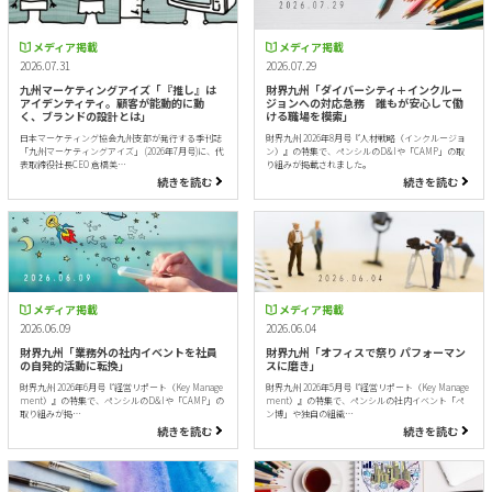
メディア掲載
メディア掲載
2026.07.31
2026.07.29
九州マーケティングアイズ「『推し』は
財界九州「ダイバーシティ＋インクルー
アイデンティティ。顧客が能動的に動
ジョンへの対応急務 誰もが安心して働
く、ブランドの設計とは」
ける職場を模索」
日本マーケティング協会九州支部が発行する季刊誌
財界九州 2026年8月号『人材戦略（インクルージョ
「九州マーケティングアイズ」 (2026年7月号)に、代
ン）』の特集で、ペンシルのD&Iや「CAMP」の取
表取締役社長CEO 倉橋美…
り組みが掲載されました。
続きを読む
続きを読む
メディア掲載
メディア掲載
2026.06.09
2026.06.04
財界九州「業務外の社内イベントを社員
財界九州「オフィスで祭り パフォーマン
の自発的活動に転換」
スに磨き」
財界九州 2026年6月号『経営リポート（Key Manage
財界九州 2026年5月号『経営リポート（Key Manage
ment）』の特集で、ペンシルのD&Iや「CAMP」の
ment）』の特集で、ペンシルの社内イベント「ペ
取り組みが掲…
ン博」や独自の組織…
続きを読む
続きを読む