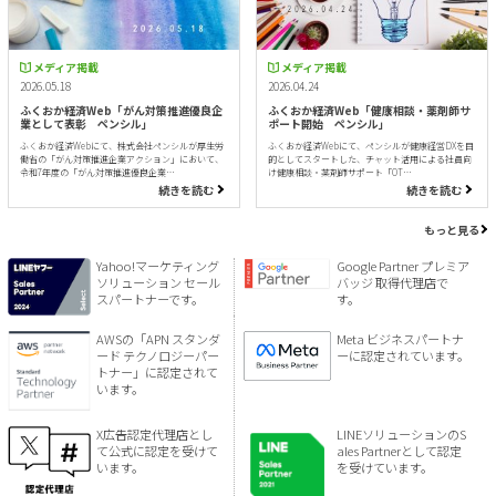
メディア掲載
メディア掲載
2026.05.18
2026.04.24
ふくおか経済Web「がん対策推進優良企
ふくおか経済Web「健康相談・薬剤師サ
業として表彰 ペンシル」
ポート開始 ペンシル」
ふくおか経済Webにて、株式会社ペンシルが厚生労
ふくおか経済Webにて、ペンシルが健康経営DXを目
働省の「がん対策推進企業アクション」において、
的としてスタートした、チャット活用による社員向
令和7年度の「がん対策推進優良企業…
け健康相談・薬剤師サポート「OT…
続きを読む
続きを読む
もっと見る
Yahoo!マーケティング
Google Partner プレミア
ソリューション セール
バッジ 取得代理店で
スパートナーです。
す。
AWSの「APN スタンダ
Meta ビジネスパートナ
ード テクノロジーパー
ーに認定されています。
トナー」に認定されて
います。
X広告認定代理店とし
LINEソリューションのS
て公式に認定を受けて
ales Partnerとして認定
います。
を受けています。