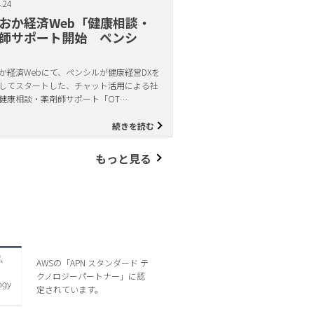
.24
おか経済Web「健康相談・
師サポート開始 ペンシ
か経済Webにて、ペンシルが健康経営DXを
してスタートした、チャット活用による社
健康相談・薬剤師サポート「OT…
続きを読む
もっと見る
AWSの「APN スタンダード テ
クノロジーパートナー」に認
定されています。