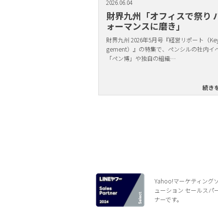
2026.06.04
財界九州「オフィスで祭り 
ォーマンスに磨き」
財界九州 2026年5月号『経営リポート（Key 
gement）』の特集で、ペンシルの社内イ
「ペン博」や独自の組織…
続き
Yahoo!マーケティング
ューション セールスパ
ナーです。