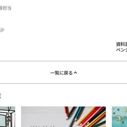
報担当
.jp
資料
ペン
一覧に戻る
載