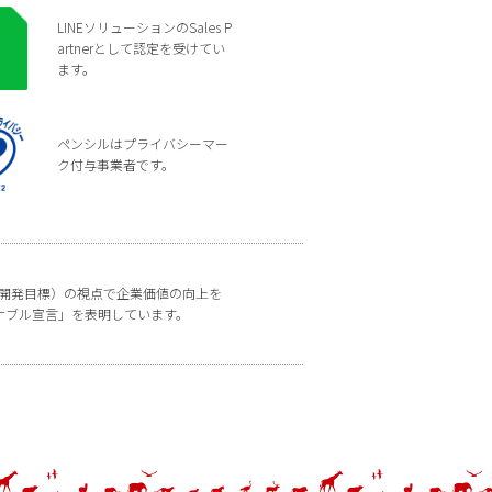
LINEソリューションのSales P
artnerとして認定を受けてい
ます。
ペンシルはプライバシーマー
ク付与事業者です。
な開発目標）の視点で企業価値の向上を
ナブル宣言」を表明しています。