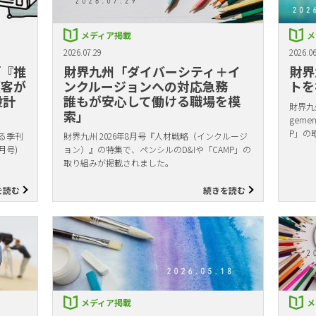
メディア掲載
メ
2026.07.29
2026.06
「『推
財界九州「ダイバーシティ＋イ
財界
顧客が
ンクルージョンへの対応急務
トを
設計
誰もが安心して働ける職場を模
財界九州
索」
gem
P」の
る季刊
財界九州 2026年8月号『人材戦略（インクルージ
月号)
ョン）』の特集で、ペンシルのD&Iや「CAMP」の
取り組みが掲載されました。
を読む
続きを読む
メディア掲載
メ