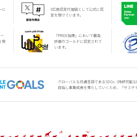
ーに
X広告認定代理店として公式に認
定を受けています。
バー
「PRIDE指標」において最高
を受
評価のゴールドに認定されて
います。
グローバルな共通言語であるSDGs（持続可能
目指し事業成長を果たしていくため、「サステ