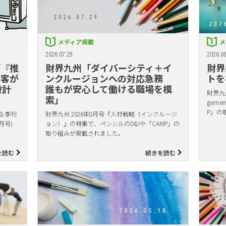
メディア掲載
メ
2026.07.29
2026.06
「『推
財界九州「ダイバーシティ＋イ
財界
顧客が
ンクルージョンへの対応急務
トを
設計
誰もが安心して働ける職場を模
財界九州
索」
gem
P」の
る季刊
財界九州 2026年8月号『人材戦略（インクルージ
月号)
ョン）』の特集で、ペンシルのD&Iや「CAMP」の
取り組みが掲載されました。
を読む
続きを読む