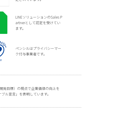
LINEソリューションのSales P
artnerとして認定を受けてい
ます。
ペンシルはプライバシーマー
ク付与事業者です。
な開発目標）の視点で企業価値の向上を
ナブル宣言」を表明しています。