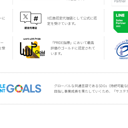
ーに
X広告認定代理店として公式に認
定を受けています。
バー
「PRIDE指標」において最高
を受
評価のゴールドに認定されて
います。
グローバルな共通言語であるSDGs（持続可能
目指し事業成長を果たしていくため、「サステ