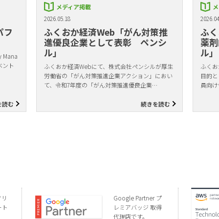
メディア掲載
メ
2026.05.18
2026.04
パフ
ふくおか経済Web「がん対策推
ふく
進優良企業として表彰 ペンシ
薬剤
ル」
ル」
Mana
ベント
ふくおか経済Webにて、株式会社ペンシルが厚生
ふくお
労働省の「がん対策推進企業アクション」におい
目的と
て、令和7年度の「がん対策推進優良企業…
員向け
を読む
続きを読む
ソリ
Google Partner プ
ート
レミアバッジ 取得
代理店です。