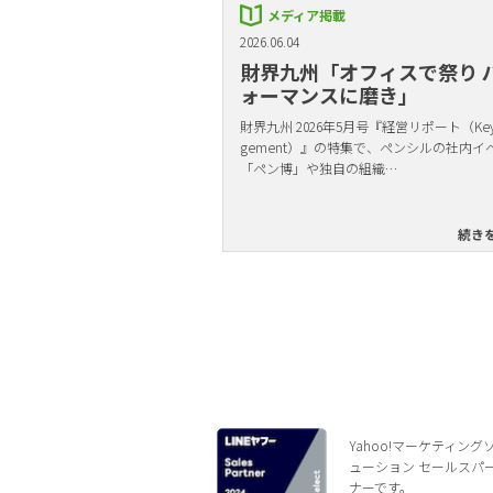
メディア掲載
2026.06.04
財界九州「オフィスで祭り 
ォーマンスに磨き」
財界九州 2026年5月号『経営リポート（Key 
gement）』の特集で、ペンシルの社内イ
「ペン博」や独自の組織…
続き
Yahoo!マーケティング
ューション セールスパ
ナーです。