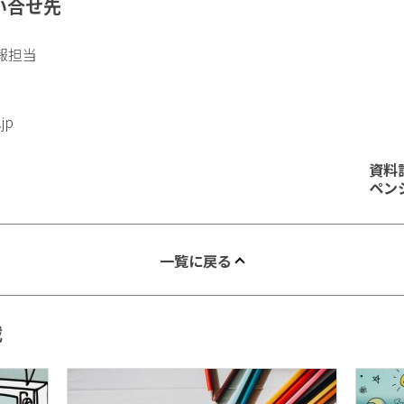
い合せ先
報担当
.jp
資料
ペン
一覧に戻る
載