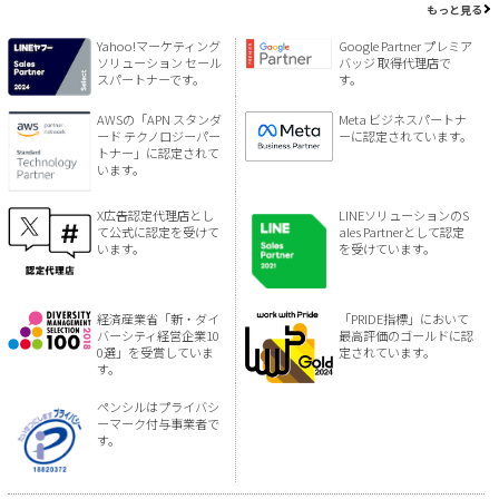
もっと見る
Yahoo!マーケティング
Google Partner プレミア
ソリューション セール
バッジ 取得代理店で
スパートナーです。
す。
AWSの「APN スタンダ
Meta ビジネスパートナ
ード テクノロジーパー
ーに認定されています。
トナー」に認定されて
います。
X広告認定代理店とし
LINEソリューションのS
て公式に認定を受けて
ales Partnerとして認定
います。
を受けています。
経済産業省「新・ダイ
「PRIDE指標」において
バーシティ経営企業10
最高評価のゴールドに認
0選」を受賞していま
定されています。
す。
ペンシルはプライバシ
ーマーク付与事業者で
す。