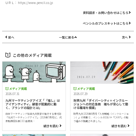
ＵＲＬ：
https://www.pencil.co.jp
資料請求・お問い合わせはこちら
ペンシルのプレスキットはこちら
前へ
一覧に戻る
次へ
この他のメディア掲載
メディア掲載
メディア掲載
2026.07.31
2026.07.29
九州マーケティングアイズ「『推し』は
財界九州「ダイバーシティ＋インクルー
アイデンティティ。顧客が能動的に動
ジョンへの対応急務 誰もが安心して働
く、ブランドの設計とは」
ける職場を模索」
日本マーケティング協会九州支部が発行する季刊誌
財界九州 2026年8月号『人材戦略（インクルージョ
「九州マーケティングアイズ」 (2026年7月号)に、代
ン）』の特集で、ペンシルのD&Iや「CAMP」の取
表取締役社長CEO 倉橋美…
り組みが掲載されました。
続きを読む
続きを読む