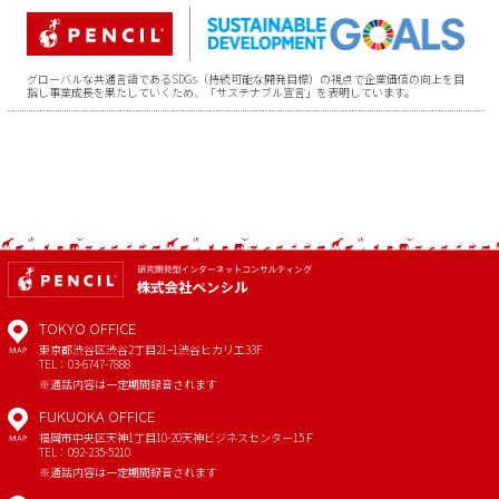
グローバルな共通言語であるSDGs（持続可能な開発目標）の視点で企業価値の向上を目
指し事業成長を果たしていくため、「サステナブル宣言」を表明しています。
TOKYO OFFICE
東京都渋谷区渋谷2丁目21−1
渋谷ヒカリエ33F
MAP
TEL：03-6747-7888
※通話内容は一定期間録音されます
FUKUOKA OFFICE
福岡市中央区天神1丁目10-20
天神ビジネスセンター15Ｆ
MAP
TEL：092-235-5210
※通話内容は一定期間録音されます