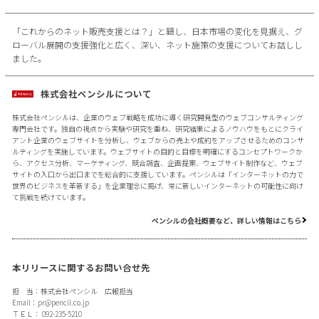
「これからのネット販売支援とは？」と題し、日本市場の変化を見据え、グ
ローバル展開の支援強化と広く、深い、ネット施策の支援についてお話しし
ました。
株式会社ペンシルについて
株式会社ペンシルは、企業のウェブ戦略を成功に導く研究開発型のウェブコンサルティング
専門会社です。独自の視点から実験や研究を重ね、研究結果によるノウハウをもとにクライ
アント企業のウェブサイトを分析し、ウェブからの売上や成約をアップさせるためのコンサ
ルティングを実施しています。ウェブサイトの目的と目標を明確にするコンセプトワークか
ら、アクセス分析、マーケティング、競合調査、企画提案、ウェブサイト制作など、ウェブ
サイトの入口から出口までを総合的に支援しています。ペンシルは「インターネットの力で
世界のビジネスを革新する」を企業理念に掲げ、常に新しいインターネットの可能性に向け
て挑戦を続けています。
ペンシルの会社概要など、詳しい情報はこちら
本リリースに関するお問い合せ先
担 当：株式会社ペンシル 広報担当
Email：
pr@pencil.co.jp
ＴＥＬ： 092-235-5210