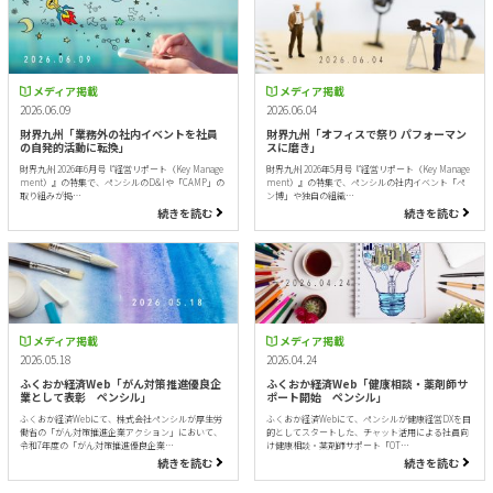
メディア掲載
メディア掲載
2026.06.09
2026.06.04
財界九州「業務外の社内イベントを社員
財界九州「オフィスで祭り パフォーマン
の自発的活動に転換」
スに磨き」
財界九州 2026年6月号『経営リポート（Key Manage
財界九州 2026年5月号『経営リポート（Key Manage
ment）』の特集で、ペンシルのD&Iや「CAMP」の
ment）』の特集で、ペンシルの社内イベント「ペ
取り組みが掲…
ン博」や独自の組織…
続きを読む
続きを読む
メディア掲載
メディア掲載
2026.05.18
2026.04.24
ふくおか経済Web「がん対策推進優良企
ふくおか経済Web「健康相談・薬剤師サ
業として表彰 ペンシル」
ポート開始 ペンシル」
ふくおか経済Webにて、株式会社ペンシルが厚生労
ふくおか経済Webにて、ペンシルが健康経営DXを目
働省の「がん対策推進企業アクション」において、
的としてスタートした、チャット活用による社員向
令和7年度の「がん対策推進優良企業…
け健康相談・薬剤師サポート「OT…
続きを読む
続きを読む