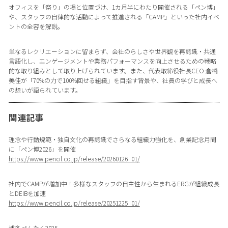
オフィスを「祭り」の場と位置づけ、1カ月半にわたり開催される「ペン博」
や、スタッフの自律的な活動によって推進される「CAMP」といった社内イベ
ントの全容を解説。
単なるレクリエーションに留まらず、会社のらしさや世界観を再認識・共通
言語化し、エンゲージメントや業務パフォーマンスを向上させるための戦略
的な取り組みとして取り上げられています。また、代表取締役社長CEO 倉橋
美佳が「70%の力で100%回せる組織」を目指す背景や、社員の学びと成長へ
の想いが語られています。
関連記事
理念や行動規範・独自文化の再認識でさらなる組織力強化を、創業記念月間
に「ペン博2026」を開催
https://www.pencil.co.jp/release/20260126_01/
社内でCAMPが増加中！多様なスタッフの自主性から生まれるERGが組織成長
とDEIBを加速
https://www.pencil.co.jp/release/20251225_01/
博多ぺんたく2025