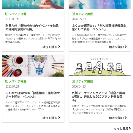
メディア掲載
メディア掲載
2026.06.09
2026.05.18
財界九州「業務外の社内イベントを社員
ふくおか経済Web「がん対策推進優良企
の自発的活動に転換」
業として表彰 ペンシル」
財界九州 2026年6月号『経営リポート（Key Manage
ふくおか経済Webにて、株式会社ペンシルが厚生労
ment）』の特集で、ペンシルのD&Iや「CAMP」の
働省の「がん対策推進企業アクション」において、
取り組みが掲…
令和7年度の「がん対策推進優良企業…
続きを読む
続きを読む
メディア掲載
メディア掲載
2026.04.24
2026.04.23
ふくおか経済Web「健康相談・薬剤師サ
九州マーケティングアイズ「社会と調和
ポート開始 ペンシル」
が取れ、進化したD2Cブランド像を探
る」
ふくおか経済Webにて、ペンシルが健康経営DXを目
的としてスタートした、チャット活用による社員向
日本マーケティング協会九州支部が発行する季刊誌
け健康相談・薬剤師サポート「OT…
「九州マーケティングアイズ」 (2026年4月号)にて、
ペンシルが共催するイベント…
続きを読む
続きを読む
もっと見る