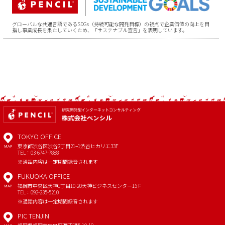
グローバルな共通言語であるSDGs（持続可能な開発目標）の視点で企業価値の向上を目
指し事業成長を果たしていくため、「サステナブル宣言」を表明しています。
TOKYO OFFICE
東京都渋谷区渋谷2丁目21−1
渋谷ヒカリエ33F
MAP
TEL：03-6747-7888
※通話内容は一定期間録音されます
FUKUOKA OFFICE
福岡市中央区天神1丁目10-20
天神ビジネスセンター15Ｆ
MAP
TEL：092-235-5210
※通話内容は一定期間録音されます
PIC TENJIN