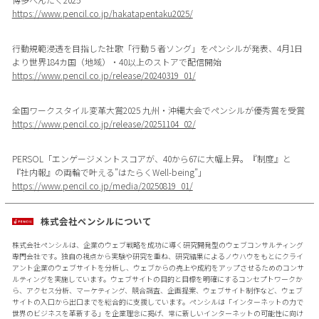
https://www.pencil.co.jp/hakatapentaku2025/
行動規範浸透を目指した社歌「行動５者ソング」をペンシルが発表、4月1日
より世界184カ国（地域）・40以上のストアで配信開始
https://www.pencil.co.jp/release/20240319_01/
全国ワークスタイル変革大賞2025 九州・沖縄大会でペンシルが優秀賞を受賞
https://www.pencil.co.jp/release/20251104_02/
PERSOL「エンゲージメントスコアが、40から67に大幅上昇。『制度』と
『社内報』の両輪で叶える”はたらくWell-being”」
https://www.pencil.co.jp/media/20250819_01/
株式会社ペンシルについて
株式会社ペンシルは、企業のウェブ戦略を成功に導く研究開発型のウェブコンサルティング
専門会社です。独自の視点から実験や研究を重ね、研究結果によるノウハウをもとにクライ
アント企業のウェブサイトを分析し、ウェブからの売上や成約をアップさせるためのコンサ
ルティングを実施しています。ウェブサイトの目的と目標を明確にするコンセプトワークか
ら、アクセス分析、マーケティング、競合調査、企画提案、ウェブサイト制作など、ウェブ
サイトの入口から出口までを総合的に支援しています。ペンシルは「インターネットの力で
世界のビジネスを革新する」を企業理念に掲げ、常に新しいインターネットの可能性に向け