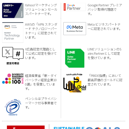
Yahoo!マーケティング
Google Partner プレミア
ソリューション セール
バッジ 取得代理店で
スパートナーです。
す。
AWSの「APN スタンダ
Meta ビジネスパートナ
ード テクノロジーパー
ーに認定されています。
トナー」に認定されて
います。
X広告認定代理店とし
LINEソリューションのS
て公式に認定を受けて
ales Partnerとして認定
います。
を受けています。
経済産業省「新・ダイ
「PRIDE指標」において
バーシティ経営企業10
最高評価のゴールドに認
0選」を受賞していま
定されています。
す。
ペンシルはプライバシ
ーマーク付与事業者で
す。