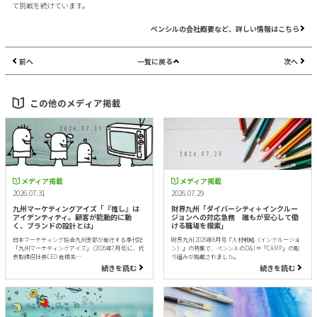
て挑戦を続けています。
ペンシルの会社概要など、詳しい情報はこちら
前へ
一覧に戻る
次へ
この他のメディア掲載
メディア掲載
メディア掲載
2026.07.31
2026.07.29
九州マーケティングアイズ「『推し』は
財界九州「ダイバーシティ＋インクルー
アイデンティティ。顧客が能動的に動
ジョンへの対応急務 誰もが安心して働
く、ブランドの設計とは」
ける職場を模索」
日本マーケティング協会九州支部が発行する季刊誌
財界九州 2026年8月号『人材戦略（インクルージョ
「九州マーケティングアイズ」 (2026年7月号)に、代
ン）』の特集で、ペンシルのD&Iや「CAMP」の取
表取締役社長CEO 倉橋美…
り組みが掲載されました。
続きを読む
続きを読む