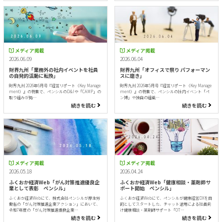
メディア掲載
メディア掲載
2026.06.09
2026.06.04
財界九州「業務外の社内イベントを社員
財界九州「オフィスで祭り パフォーマン
の自発的活動に転換」
スに磨き」
財界九州 2026年6月号『経営リポート（Key Manage
財界九州 2026年5月号『経営リポート（Key Manage
ment）』の特集で、ペンシルのD&Iや「CAMP」の
ment）』の特集で、ペンシルの社内イベント「ペ
取り組みが掲…
ン博」や独自の組織…
続きを読む
続きを読む
メディア掲載
メディア掲載
2026.05.18
2026.04.24
ふくおか経済Web「がん対策推進優良企
ふくおか経済Web「健康相談・薬剤師サ
業として表彰 ペンシル」
ポート開始 ペンシル」
ふくおか経済Webにて、株式会社ペンシルが厚生労
ふくおか経済Webにて、ペンシルが健康経営DXを目
働省の「がん対策推進企業アクション」において、
的としてスタートした、チャット活用による社員向
令和7年度の「がん対策推進優良企業…
け健康相談・薬剤師サポート「OT…
続きを読む
続きを読む