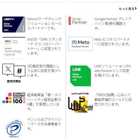
もっと見る
Yahoo!マーケティング
Google Partner プレミア
ソリューション セール
バッジ 取得代理店で
スパートナーです。
す。
AWSの「APN スタンダ
Meta ビジネスパートナ
ード テクノロジーパー
ーに認定されています。
トナー」に認定されて
います。
X広告認定代理店とし
LINEソリューションのS
て公式に認定を受けて
ales Partnerとして認定
います。
を受けています。
経済産業省「新・ダイ
「PRIDE指標」において
バーシティ経営企業10
最高評価のゴールドに認
0選」を受賞していま
定されています。
す。
ペンシルはプライバシ
ーマーク付与事業者で
す。