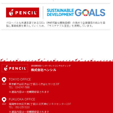
グローバルな共通言語であるSDGs（持続可能な開発目標）の視点で企業価値の向上を目
指し事業成長を果たしていくため、「サステナブル宣言」を表明しています。
TOKYO OFFICE
東京都渋谷区渋谷2丁目21−1
渋谷ヒカリエ33F
MAP
TEL：03-6747-7888
※通話内容は一定期間録音されます
FUKUOKA OFFICE
福岡市中央区天神1丁目10-20
天神ビジネスセンター15Ｆ
MAP
TEL：092-235-5210
※通話内容は一定期間録音されます