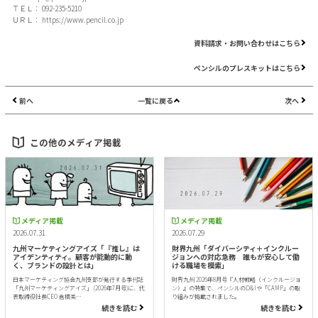
ＴＥＬ： 092-235-5210
ＵＲＬ：
https://www.pencil.co.jp
資料請求・お問い合わせはこちら
ペンシルのプレスキットはこちら
前へ
一覧に戻る
次へ
この他のメディア掲載
メディア掲載
メディア掲載
2026.07.31
2026.07.29
九州マーケティングアイズ「『推し』は
財界九州「ダイバーシティ＋インクルー
アイデンティティ。顧客が能動的に動
ジョンへの対応急務 誰もが安心して働
く、ブランドの設計とは」
ける職場を模索」
日本マーケティング協会九州支部が発行する季刊誌
財界九州 2026年8月号『人材戦略（インクルージョ
「九州マーケティングアイズ」 (2026年7月号)に、代
ン）』の特集で、ペンシルのD&Iや「CAMP」の取
表取締役社長CEO 倉橋美…
り組みが掲載されました。
続きを読む
続きを読む