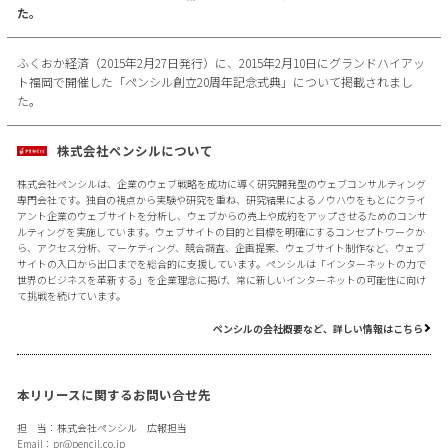
た。
ふくおか経済（2015年2月27日発行）に、2015年2月10日にグランドハイアッ
ト福岡で開催した「ペンシル創立20周年記念式典」について掲載されまし
た。
株式会社ペンシルについて
株式会社ペンシルは、企業のウェブ戦略を成功に導く研究開発型のウェブコンサルティング
専門会社です。独自の視点から実験や研究を重ね、研究結果によるノウハウをもとにクライ
アント企業のウェブサイトを分析し、ウェブからの売上や成約をアップさせるためのコンサ
ルティングを実施しています。ウェブサイトの目的と目標を明確にするコンセプトワークか
ら、アクセス分析、マーケティング、競合調査、企画提案、ウェブサイト制作など、ウェブ
サイトの入口から出口までを総合的に支援しています。ペンシルは「インターネットの力で
世界のビジネスを革新する」を企業理念に掲げ、常に新しいインターネットの可能性に向け
て挑戦を続けています。
ペンシルの会社概要など、詳しい情報はこちら
本リリースに関するお問い合せ先
担 当：株式会社ペンシル 広報担当
Email：
pr@pencil.co.jp