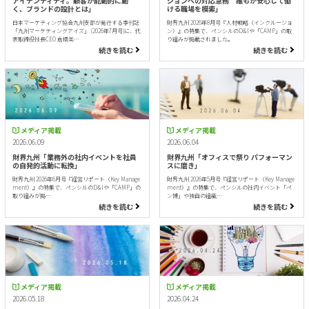
アイデンティティ。顧客が能動的に動
ジョンへの対応急務 誰もが安心して働
く、ブランドの設計とは」
ける職場を模索」
日本マーケティング協会九州支部が発行する季刊誌
財界九州 2026年8月号『人材戦略（インクルージョ
「九州マーケティングアイズ」 (2026年7月号)に、代
ン）』の特集で、ペンシルのD&Iや「CAMP」の取
表取締役社長CEO 倉橋美…
り組みが掲載されました。
続きを読む
続きを読む
メディア掲載
メディア掲載
2026.06.09
2026.06.04
財界九州「業務外の社内イベントを社員
財界九州「オフィスで祭り パフォーマン
の自発的活動に転換」
スに磨き」
財界九州 2026年6月号『経営リポート（Key Manage
財界九州 2026年5月号『経営リポート（Key Manage
ment）』の特集で、ペンシルのD&Iや「CAMP」の
ment）』の特集で、ペンシルの社内イベント「ペ
取り組みが掲…
ン博」や独自の組織…
続きを読む
続きを読む
メディア掲載
メディア掲載
2026.05.18
2026.04.24