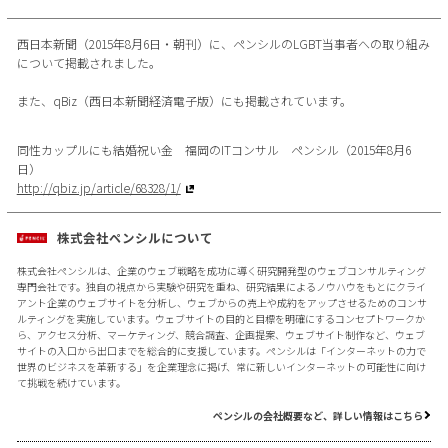
西日本新聞（2015年8月6日・朝刊）に、ペンシルのLGBT当事者への取り組み
について掲載されました。
また、qBiz（西日本新聞経済電子版）にも掲載されています。
同性カップルにも結婚祝い金 福岡のITコンサル ペンシル（2015年8月6
日）
http://qbiz.jp/article/68328/1/
株式会社ペンシルについて
株式会社ペンシルは、企業のウェブ戦略を成功に導く研究開発型のウェブコンサルティング
専門会社です。独自の視点から実験や研究を重ね、研究結果によるノウハウをもとにクライ
アント企業のウェブサイトを分析し、ウェブからの売上や成約をアップさせるためのコンサ
ルティングを実施しています。ウェブサイトの目的と目標を明確にするコンセプトワークか
ら、アクセス分析、マーケティング、競合調査、企画提案、ウェブサイト制作など、ウェブ
サイトの入口から出口までを総合的に支援しています。ペンシルは「インターネットの力で
世界のビジネスを革新する」を企業理念に掲げ、常に新しいインターネットの可能性に向け
て挑戦を続けています。
ペンシルの会社概要など、詳しい情報はこちら