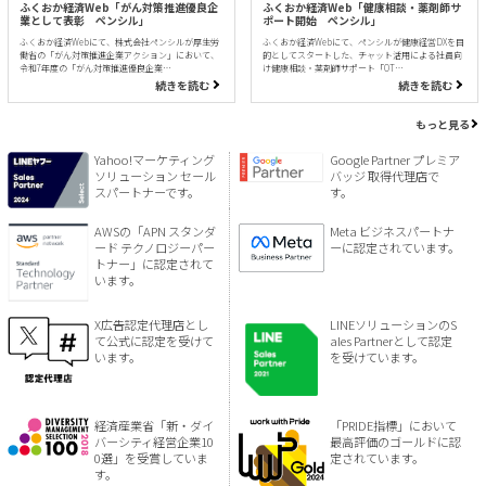
ふくおか経済Web「がん対策推進優良企
ふくおか経済Web「健康相談・薬剤師サ
業として表彰 ペンシル」
ポート開始 ペンシル」
ふくおか経済Webにて、株式会社ペンシルが厚生労
ふくおか経済Webにて、ペンシルが健康経営DXを目
働省の「がん対策推進企業アクション」において、
的としてスタートした、チャット活用による社員向
令和7年度の「がん対策推進優良企業…
け健康相談・薬剤師サポート「OT…
続きを読む
続きを読む
もっと見る
Yahoo!マーケティング
Google Partner プレミア
ソリューション セール
バッジ 取得代理店で
スパートナーです。
す。
AWSの「APN スタンダ
Meta ビジネスパートナ
ード テクノロジーパー
ーに認定されています。
トナー」に認定されて
います。
X広告認定代理店とし
LINEソリューションのS
て公式に認定を受けて
ales Partnerとして認定
います。
を受けています。
経済産業省「新・ダイ
「PRIDE指標」において
バーシティ経営企業10
最高評価のゴールドに認
0選」を受賞していま
定されています。
す。