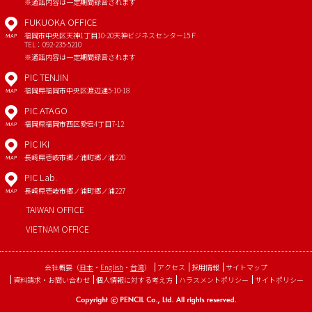
※通話内容は一定期間録音されます
FUKUOKA OFFICE
福岡市中央区天神1丁目10-20
天神ビジネスセンター15Ｆ
MAP
TEL：092-235-5210
※通話内容は一定期間録音されます
PIC TENJIN
福岡県福岡市中央区渡辺通5-10-18
MAP
PIC ATAGO
福岡県福岡市西区愛宕4丁目7-12
MAP
PIC IKI
長崎県壱岐市郷ノ浦町郷ノ浦220
MAP
PIC Lab.
長崎県壱岐市郷ノ浦町郷ノ浦227
MAP
TAIWAN OFFICE
VIETNAM OFFICE
会社概要
（
日本
・
English
・
台湾
）
アクセス
採用情報
サイトマップ
資料請求・お問い合わせ
個人情報に対する考え方
ハラスメントポリシー
サイトポリシー