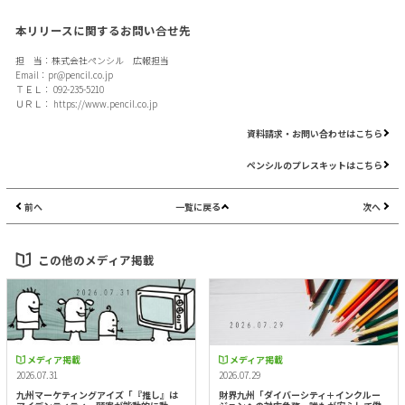
本リリースに関するお問い合せ先
担 当：株式会社ペンシル 広報担当
Email：
pr@pencil.co.jp
ＴＥＬ： 092-235-5210
ＵＲＬ：
https://www.pencil.co.jp
資料請求・お問い合わせはこちら
ペンシルのプレスキットはこちら
前へ
一覧に戻る
次へ
この他のメディア掲載
メディア掲載
メディア掲載
2026.07.31
2026.07.29
九州マーケティングアイズ「『推し』は
財界九州「ダイバーシティ＋インクルー