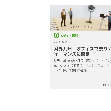
メディア掲載
2026.06.04
財界九州「オフィスで祭り 
ォーマンスに磨き」
財界九州 2026年5月号『経営リポート（Key 
gement）』の特集で、ペンシルの社内イ
「ペン博」や独自の組織…
続き