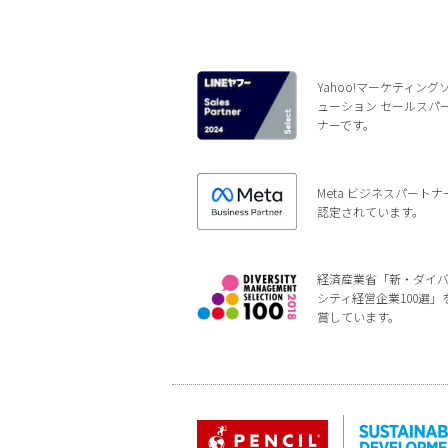
Yahoo!マーケティング
ューション セールスパ
ナーです。
Meta ビジネスパートナ
認定されています。
経済産業省「新・ダイ
シティ経営企業100選」
賞しています。