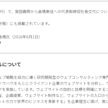
・朝刊）で、覚田義明から倉橋美佳への代表取締役社長交代につ
電子版）にも掲載されています。
橋氏（2016年6月1日）
ルについて
ェブ戦略を成功に導く研究開発型のウェブコンサルティング専
ノウハウをもとにクライアント企業のウェブサイトを分析し、
グを実施しています。ウェブサイトの目的と目標を明確にする
査、企画提案、ウェブサイト制作など、ウェブサイトの入口か
ットの力で世界のビジネスを革新する」を企業理念に掲げ、常