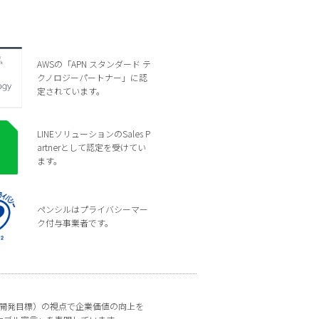
AWSの「APN スタンダード テ
クノロジーパートナー」に認
定されています。
LINEソリューションのSales P
artnerとして認定を受けてい
ます。
ペンシルはプライバシーマー
ク付与事業者です。
な開発目標）の視点で企業価値の向上を