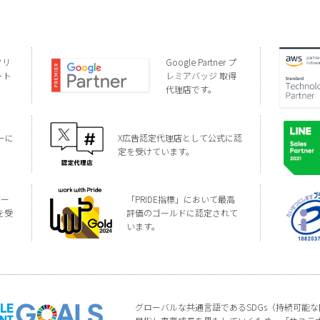
ソリ
Google Partner プ
ート
レミアバッジ 取得
代理店です。
ーに
X広告認定代理店として公式に認
定を受けています。
バー
「PRIDE指標」において最高
を受
評価のゴールドに認定されて
います。
グローバルな共通言語であるSDGs（持続可能