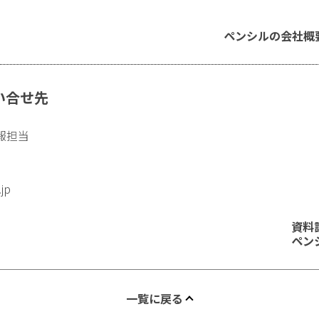
ペンシルの会社概
い合せ先
報担当
.jp
資料
ペン
一覧に戻る