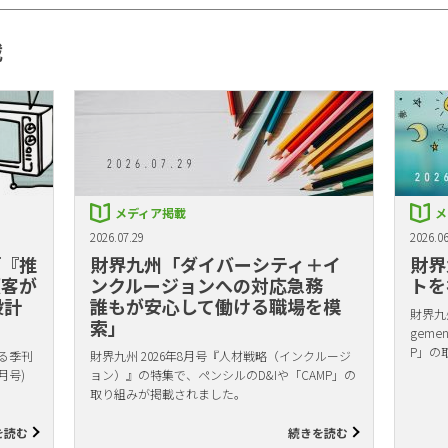
載
メディア掲載
メ
2026.07.29
2026.06
「『推
財界九州「ダイバーシティ＋イ
財界
顧客が
ンクルージョンへの対応急務
トを
設計
誰もが安心して働ける職場を模
財界九州
索」
gem
P」の
る季刊
財界九州 2026年8月号『人材戦略（インクルージ
月号)
ョン）』の特集で、ペンシルのD&Iや「CAMP」の
取り組みが掲載されました。
を読む
続きを読む