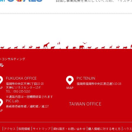
目指し事業成長を果たしていくため、「サステ
FUKUOKA OFFICE
PIC TENJIN
MAP
MAP
福岡市中央区天神1丁目10-20
福岡県福岡市中央区渡辺通5-10-18
天神ビジネスセンター15Ｆ
TEL：092-235-5210
※通話内容は一定期間録音されます
PIC Lab.
MAP
TAIWAN OFFICE
長崎県壱岐市郷ノ浦町郷ノ浦227
）
アクセス
採用情報
サイトマップ
資料請求・お問い合わせ
個人情報に対する考え方
ハラス