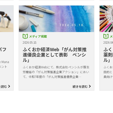
メディア掲載
メ
2026.05.18
2026.04
パフ
ふくおか経済Web「がん対策推
ふく
進優良企業として表彰 ペンシ
薬剤
ル」
ル」
Mana
ベント
ふくおか経済Webにて、株式会社ペンシルが厚生
ふくお
労働省の「がん対策推進企業アクション」におい
目的と
て、令和7年度の「がん対策推進優良企業…
員向け
を読む
続きを読む