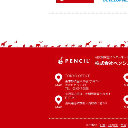
TOKYO OFFICE
MAP
東京都渋谷区渋谷2丁目21−1
渋谷ヒカリエ33F
TEL：03-6747-7888
※通話内容は一定期間録音されます
PIC IKI
MAP
長崎県壱岐市郷ノ浦町郷ノ浦220
会社概要
（
日本
・
English
・
台湾