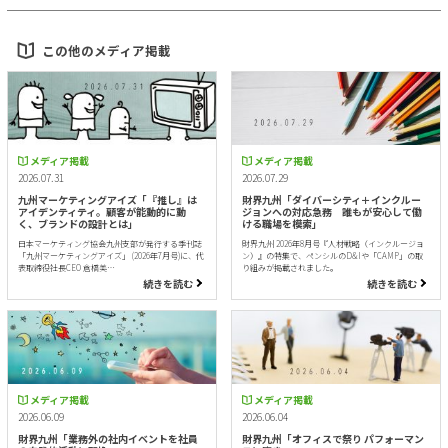
この他のメディア掲載
メディア掲載
メディア掲載
2026.07.31
2026.07.29
九州マーケティングアイズ「『推し』は
財界九州「ダイバーシティ＋インクルー
アイデンティティ。顧客が能動的に動
ジョンへの対応急務 誰もが安心して働
く、ブランドの設計とは」
ける職場を模索」
日本マーケティング協会九州支部が発行する季刊誌
財界九州 2026年8月号『人材戦略（インクルージョ
「九州マーケティングアイズ」 (2026年7月号)に、代
ン）』の特集で、ペンシルのD&Iや「CAMP」の取
表取締役社長CEO 倉橋美…
り組みが掲載されました。
続きを読む
続きを読む
メディア掲載
メディア掲載
2026.06.09
2026.06.04
財界九州「業務外の社内イベントを社員
財界九州「オフィスで祭り パフォーマン