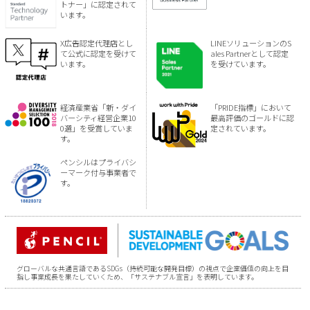
トナー」に認定されて
います。
X広告認定代理店とし
LINEソリューションのS
て公式に認定を受けて
ales Partnerとして認定
います。
を受けています。
経済産業省「新・ダイ
「PRIDE指標」において
バーシティ経営企業10
最高評価のゴールドに認
0選」を受賞していま
定されています。
す。
ペンシルはプライバシ
ーマーク付与事業者で
す。
グローバルな共通言語であるSDGs（持続可能な開発目標）の視点で企業価値の向上を目
指し事業成長を果たしていくため、「サステナブル宣言」を表明しています。