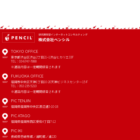
TOKYO OFFICE
東京都渋谷区渋谷2丁目21−1
渋谷ヒカリエ33F
MAP
TEL：03-6747-7888
※通話内容は一定期間録音されます
FUKUOKA OFFICE
福岡市中央区天神1丁目10-20
天神ビジネスセンター15Ｆ
MAP
TEL：092-235-5210
※通話内容は一定期間録音されます
PIC TENJIN
福岡県福岡市中央区渡辺通5-10-18
MAP
PIC ATAGO
福岡県福岡市西区愛宕4丁目7-12
MAP
PIC IKI
長崎県壱岐市郷ノ浦町郷ノ浦220
MAP