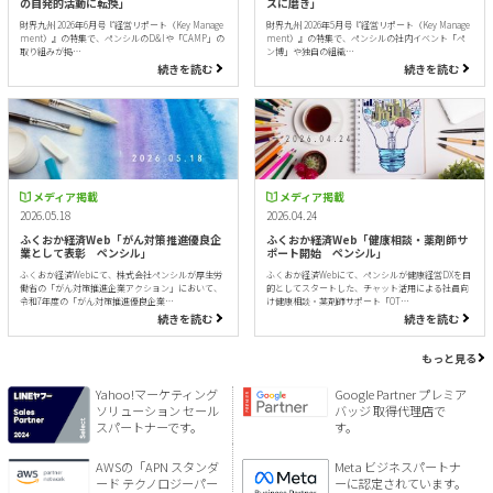
の自発的活動に転換」
スに磨き」
財界九州 2026年6月号『経営リポート（Key Manage
財界九州 2026年5月号『経営リポート（Key Manage
ment）』の特集で、ペンシルのD&Iや「CAMP」の
ment）』の特集で、ペンシルの社内イベント「ペ
取り組みが掲…
ン博」や独自の組織…
続きを読む
続きを読む
メディア掲載
メディア掲載
2026.05.18
2026.04.24
ふくおか経済Web「がん対策推進優良企
ふくおか経済Web「健康相談・薬剤師サ
業として表彰 ペンシル」
ポート開始 ペンシル」
ふくおか経済Webにて、株式会社ペンシルが厚生労
ふくおか経済Webにて、ペンシルが健康経営DXを目
働省の「がん対策推進企業アクション」において、
的としてスタートした、チャット活用による社員向
令和7年度の「がん対策推進優良企業…
け健康相談・薬剤師サポート「OT…
続きを読む
続きを読む
もっと見る
Yahoo!マーケティング
Google Partner プレミア
ソリューション セール
バッジ 取得代理店で
スパートナーです。
す。
AWSの「APN スタンダ
Meta ビジネスパートナ
ード テクノロジーパー
ーに認定されています。