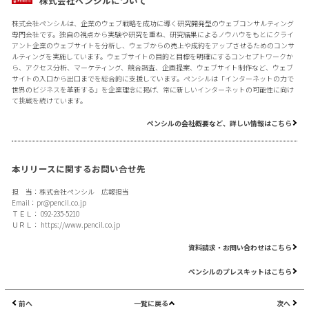
株式会社ペンシルについて
株式会社ペンシルは、企業のウェブ戦略を成功に導く研究開発型のウェブコンサルティング
専門会社です。独自の視点から実験や研究を重ね、研究結果によるノウハウをもとにクライ
アント企業のウェブサイトを分析し、ウェブからの売上や成約をアップさせるためのコンサ
ルティングを実施しています。ウェブサイトの目的と目標を明確にするコンセプトワークか
ら、アクセス分析、マーケティング、競合調査、企画提案、ウェブサイト制作など、ウェブ
サイトの入口から出口までを総合的に支援しています。ペンシルは「インターネットの力で
世界のビジネスを革新する」を企業理念に掲げ、常に新しいインターネットの可能性に向け
て挑戦を続けています。
ペンシルの会社概要など、詳しい情報はこちら
本リリースに関するお問い合せ先
担 当：株式会社ペンシル 広報担当
Email：
pr@pencil.co.jp
ＴＥＬ： 092-235-5210
ＵＲＬ：
https://www.pencil.co.jp
資料請求・お問い合わせはこちら
ペンシルのプレスキットはこちら
前へ
一覧に戻る
次へ