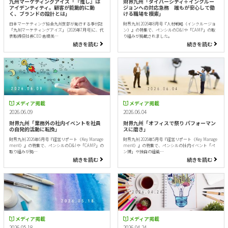
九州マーケティングアイズ「『推し』は
財界九州「ダイバーシティ＋インクルー
アイデンティティ。顧客が能動的に動
ジョンへの対応急務 誰もが安心して働
く、ブランドの設計とは」
ける職場を模索」
日本マーケティング協会九州支部が発行する季刊誌
財界九州 2026年8月号『人材戦略（インクルージョ
「九州マーケティングアイズ」 (2026年7月号)に、代
ン）』の特集で、ペンシルのD&Iや「CAMP」の取
表取締役社長CEO 倉橋美…
り組みが掲載されました。
続きを読む
続きを読む
メディア掲載
メディア掲載
2026.06.09
2026.06.04
財界九州「業務外の社内イベントを社員
財界九州「オフィスで祭り パフォーマン
の自発的活動に転換」
スに磨き」
財界九州 2026年6月号『経営リポート（Key Manage
財界九州 2026年5月号『経営リポート（Key Manage
ment）』の特集で、ペンシルのD&Iや「CAMP」の
ment）』の特集で、ペンシルの社内イベント「ペ
取り組みが掲…
ン博」や独自の組織…
続きを読む
続きを読む
メディア掲載
メディア掲載
2026.05.18
2026.04.24