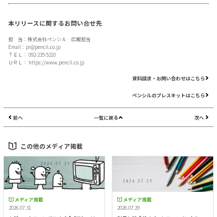
本リリースに関するお問い合せ先
担 当：株式会社ペンシル 広報担当
Email：
pr@pencil.co.jp
ＴＥＬ： 092-235-5210
ＵＲＬ：
https://www.pencil.co.jp
資料請求・お問い合わせはこちら
ペンシルのプレスキットはこちら
前へ
一覧に戻る
次へ
この他のメディア掲載
メディア掲載
メディア掲載
2026.07.31
2026.07.29