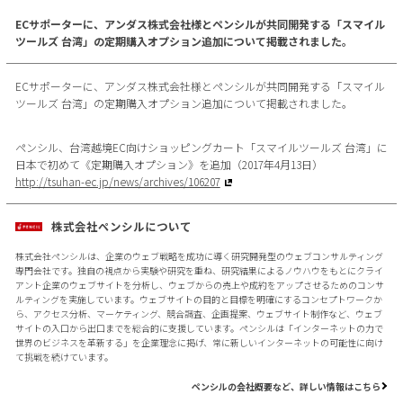
ECサポーターに、アンダス株式会社様とペンシルが共同開発する「スマイル
ツールズ 台湾」の定期購入オプション追加について掲載されました。
ECサポーターに、アンダス株式会社様とペンシルが共同開発する「スマイル
ツールズ 台湾」の定期購入オプション追加について掲載されました。
ペンシル、台湾越境EC向けショッピングカート「スマイルツールズ 台湾」に
日本で初めて《定期購入オプション》を追加（2017年4月13日）
http://tsuhan-ec.jp/news/archives/106207
株式会社ペンシルについて
株式会社ペンシルは、企業のウェブ戦略を成功に導く研究開発型のウェブコンサルティング
専門会社です。独自の視点から実験や研究を重ね、研究結果によるノウハウをもとにクライ
アント企業のウェブサイトを分析し、ウェブからの売上や成約をアップさせるためのコンサ
ルティングを実施しています。ウェブサイトの目的と目標を明確にするコンセプトワークか
ら、アクセス分析、マーケティング、競合調査、企画提案、ウェブサイト制作など、ウェブ
サイトの入口から出口までを総合的に支援しています。ペンシルは「インターネットの力で
世界のビジネスを革新する」を企業理念に掲げ、常に新しいインターネットの可能性に向け
て挑戦を続けています。
ペンシルの会社概要など、詳しい情報はこちら