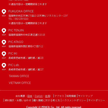
※通話内容は一定期間録音されます
FUKUOKA OFFICE
福岡市中央区天神1丁目10-20
天神ビジネスセンター15Ｆ
MAP
TEL：092-235-5210
※通話内容は一定期間録音されます
PIC TENJIN
福岡県福岡市中央区渡辺通5-10-18
MAP
PIC ATAGO
福岡県福岡市西区愛宕4丁目7-12
MAP
PIC IKI
長崎県壱岐市郷ノ浦町郷ノ浦220
MAP
PIC Lab.
長崎県壱岐市郷ノ浦町郷ノ浦227
MAP
TAIWAN OFFICE
VIETNAM OFFICE
会社概要
（
日本
・
English
・
台湾
）
アクセス
採用情報
サイトマップ
資料請求・お問い合わせ
個人情報に対する考え方
ハラスメントポリシー
サイトポリシー