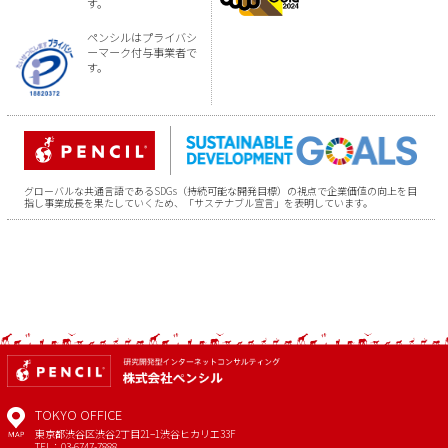
す。
ペンシルはプライバシ
ーマーク付与事業者で
す。
グローバルな共通言語であるSDGs（持続可能な開発目標）の視点で企業価値の向上を目
指し事業成長を果たしていくため、「サステナブル宣言」を表明しています。
TOKYO OFFICE
東京都渋谷区渋谷2丁目21−1
渋谷ヒカリエ33F
MAP
TEL：03-6747-7888