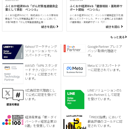
ふくおか経済Web「がん対策推進優良企
ふくおか経済Web「健康相談・薬剤師サ
業として表彰 ペンシル」
ポート開始 ペンシル」
ふくおか経済Webにて、株式会社ペンシルが厚生労
ふくおか経済Webにて、ペンシルが健康経営DXを目
働省の「がん対策推進企業アクション」において、
的としてスタートした、チャット活用による社員向
令和7年度の「がん対策推進優良企業…
け健康相談・薬剤師サポート「OT…
続きを読む
続きを読む
もっと見る
Yahoo!マーケティング
Google Partner プレミア
ソリューション セール
バッジ 取得代理店で
スパートナーです。
す。
AWSの「APN スタンダ
Meta ビジネスパートナ
ード テクノロジーパー
ーに認定されています。
トナー」に認定されて
います。
X広告認定代理店とし
LINEソリューションのS
て公式に認定を受けて
ales Partnerとして認定
います。
を受けています。
経済産業省「新・ダイ
「PRIDE指標」において
バーシティ経営企業10
最高評価のゴールドに認
0選」を受賞していま
定されています。