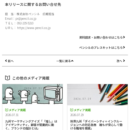
本リリースに関するお問い合せ先
担 当：株式会社ペンシル 広報担当
Email：
pr@pencil.co.jp
ＴＥＬ： 092-235-5210
ＵＲＬ：
https://www.pencil.co.jp
資料請求・お問い合わせはこちら
ペンシルのプレスキットはこちら
前へ
一覧に戻る
次へ
この他のメディア掲載
メディア掲載
メディア掲載
2026.07.31
2026.07.29
九州マーケティングアイズ「『推し』は
財界九州「ダイバーシティ＋インクルー
アイデンティティ。顧客が能動的に動
ジョンへの対応急務 誰もが安心して働
く、ブランドの設計とは」
ける職場を模索」