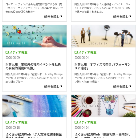
日本マーケティング協会九州支部が発行する季刊誌
財界九州 2026年8月号『人材戦略（インクルージョ
「九州マーケティングアイズ」 (2026年7月号)に、代
ン）』の特集で、ペンシルのD&Iや「CAMP」の取
表取締役社長CEO 倉橋美…
り組みが掲載されました。
続きを読む
続きを読む
メディア掲載
メディア掲載
2026.06.09
2026.06.04
財界九州「業務外の社内イベントを社員
財界九州「オフィスで祭り パフォーマン
の自発的活動に転換」
スに磨き」
財界九州 2026年6月号『経営リポート（Key Manage
財界九州 2026年5月号『経営リポート（Key Manage
ment）』の特集で、ペンシルのD&Iや「CAMP」の
ment）』の特集で、ペンシルの社内イベント「ペ
取り組みが掲…
ン博」や独自の組織…
続きを読む
続きを読む
メディア掲載
メディア掲載
2026.05.18
2026.04.24
ふくおか経済Web「がん対策推進優良企
ふくおか経済Web「健康相談・薬剤師サ
業として表彰 ペンシル」
ポート開始 ペンシル」