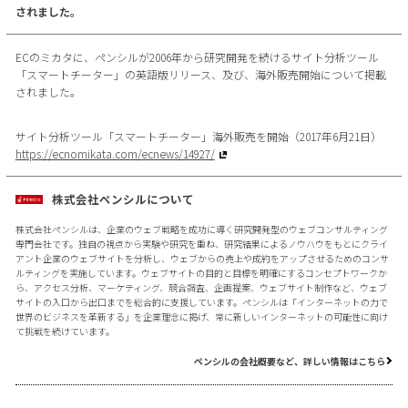
されました。
ECのミカタに、ペンシルが2006年から研究開発を続けるサイト分析ツール
「スマートチーター」の英語版リリース、及び、海外販売開始について掲載
されました。
サイト分析ツール「スマートチーター」海外販売を開始（2017年6月21日）
https://ecnomikata.com/ecnews/14927/
株式会社ペンシルについて
株式会社ペンシルは、企業のウェブ戦略を成功に導く研究開発型のウェブコンサルティング
専門会社です。独自の視点から実験や研究を重ね、研究結果によるノウハウをもとにクライ
アント企業のウェブサイトを分析し、ウェブからの売上や成約をアップさせるためのコンサ
ルティングを実施しています。ウェブサイトの目的と目標を明確にするコンセプトワークか
ら、アクセス分析、マーケティング、競合調査、企画提案、ウェブサイト制作など、ウェブ
サイトの入口から出口までを総合的に支援しています。ペンシルは「インターネットの力で
世界のビジネスを革新する」を企業理念に掲げ、常に新しいインターネットの可能性に向け
て挑戦を続けています。
ペンシルの会社概要など、詳しい情報はこちら