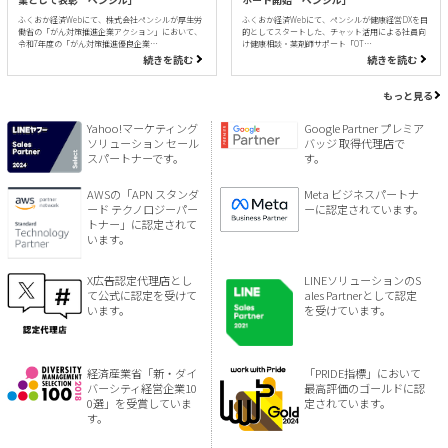
ふくおか経済Webにて、株式会社ペンシルが厚生労
ふくおか経済Webにて、ペンシルが健康経営DXを目
働省の「がん対策推進企業アクション」において、
的としてスタートした、チャット活用による社員向
令和7年度の「がん対策推進優良企業…
け健康相談・薬剤師サポート「OT…
続きを読む
続きを読む
もっと見る
Yahoo!マーケティング
Google Partner プレミア
ソリューション セール
バッジ 取得代理店で
スパートナーです。
す。
AWSの「APN スタンダ
Meta ビジネスパートナ
ード テクノロジーパー
ーに認定されています。
トナー」に認定されて
います。
X広告認定代理店とし
LINEソリューションのS
て公式に認定を受けて
ales Partnerとして認定
います。
を受けています。
経済産業省「新・ダイ
「PRIDE指標」において
バーシティ経営企業10
最高評価のゴールドに認
0選」を受賞していま
定されています。
す。