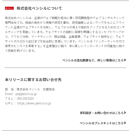
株式会社ペンシルについて
株式会社ペンシルは、企業のウェブ戦略を成功に導く研究開発型のウェブコンサルティング
専門会社です。独自の視点から実験や研究を重ね、研究結果によるノウハウをもとにクライ
アント企業のウェブサイトを分析し、ウェブからの売上や成約をアップさせるためのコンサ
ルティングを実施しています。ウェブサイトの目的と目標を明確にするコンセプトワークか
ら、アクセス分析、マーケティング、競合調査、企画提案、ウェブサイト制作など、ウェブ
サイトの入口から出口までを総合的に支援しています。ペンシルは「インターネットの力で
世界のビジネスを革新する」を企業理念に掲げ、常に新しいインターネットの可能性に向け
て挑戦を続けています。
ペンシルの会社概要など、詳しい情報はこちら
本リリースに関するお問い合せ先
担 当：株式会社ペンシル 広報担当
Email：
pr@pencil.co.jp
ＴＥＬ： 092-235-5210
ＵＲＬ：
https://www.pencil.co.jp
資料請求・お問い合わせはこちら
ペンシルのプレスキットはこちら