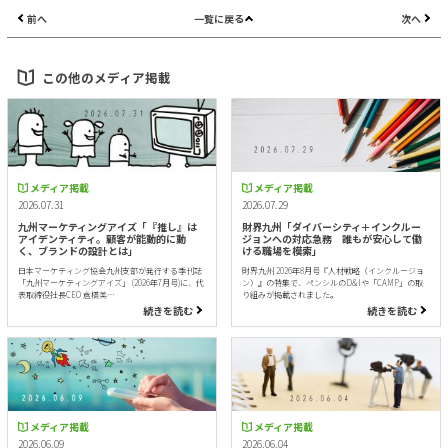
前へ
一覧に戻る
次へ
この他のメディア掲載
メディア掲載
メディア掲載
2026.07.31
2026.07.29
九州マーケティングアイズ「『推し』は
財界九州「ダイバーシティ＋インクルー
アイデンティティ。顧客が能動的に動
ジョンへの対応急務 誰もが安心して働
く、ブランドの設計とは」
ける職場を模索」
日本マーケティング協会九州支部が発行する季刊誌
財界九州 2026年8月号『人材戦略（インクルージョ
「九州マーケティングアイズ」 (2026年7月号)に、代
ン）』の特集で、ペンシルのD&Iや「CAMP」の取
表取締役社長CEO 倉橋美…
り組みが掲載されました。
続きを読む
続きを読む
メディア掲載
メディア掲載
2026.06.09
2026.06.04