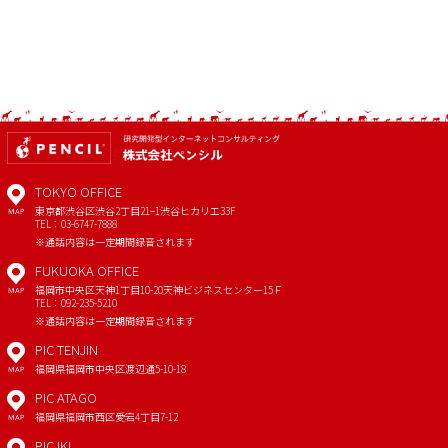
TOKYO OFFICE
東京都渋谷区渋谷2丁目21−1
渋谷ヒカリエ33F
MAP
TEL：03-6747-7888
※通話内容は一定期間録音されます
FUKUOKA OFFICE
福岡市中央区天神1丁目10-20
天神ビジネスセンター15Ｆ
MAP
TEL：092-235-5210
※通話内容は一定期間録音されます
PIC TENJIN
福岡県福岡市中央区渡辺通5-10-18
MAP
PIC ATAGO
福岡県福岡市西区愛宕4丁目7-12
MAP
PIC IKI