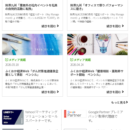
財界九州「業務外の社内イベントを社員
財界九州「オフィスで祭り パフォーマン
の自発的活動に転換」
スに磨き」
財界九州 2026年6月号『経営リポート（Key Manage
財界九州 2026年5月号『経営リポート（Key Manage
ment）』の特集で、ペンシルのD&Iや「CAMP」の
ment）』の特集で、ペンシルの社内イベント「ペ
取り組みが掲…
ン博」や独自の組織…
続きを読む
続きを読む
メディア掲載
メディア掲載
2026.05.18
2026.04.24
ふくおか経済Web「がん対策推進優良企
ふくおか経済Web「健康相談・薬剤師サ
業として表彰 ペンシル」
ポート開始 ペンシル」
ふくおか経済Webにて、株式会社ペンシルが厚生労
ふくおか経済Webにて、ペンシルが健康経営DXを目
働省の「がん対策推進企業アクション」において、
的としてスタートした、チャット活用による社員向
令和7年度の「がん対策推進優良企業…
け健康相談・薬剤師サポート「OT…
続きを読む
続きを読む
もっと見る
Yahoo!マーケティング
Google Partner プレミア
ソリューション セール
バッジ 取得代理店で
スパートナーです。
す。