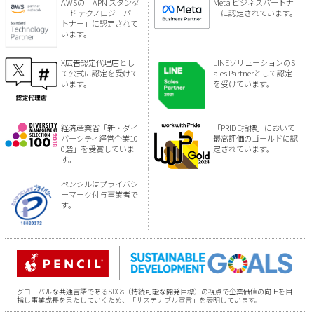
AWSの「APN スタンダ
Meta ビジネスパートナ
ード テクノロジーパー
ーに認定されています。
トナー」に認定されて
います。
X広告認定代理店とし
LINEソリューションのS
て公式に認定を受けて
ales Partnerとして認定
います。
を受けています。
経済産業省「新・ダイ
「PRIDE指標」において
バーシティ経営企業10
最高評価のゴールドに認
0選」を受賞していま
定されています。
す。
ペンシルはプライバシ
ーマーク付与事業者で
す。
グローバルな共通言語であるSDGs（持続可能な開発目標）の視点で企業価値の向上を目
指し事業成長を果たしていくため、「サステナブル宣言」を表明しています。