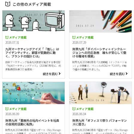
この他のメディア掲載
メディア掲載
メディア掲載
2026.07.31
2026.07.29
九州マーケティングアイズ「『推し』は
財界九州「ダイバーシティ＋インクルー
アイデンティティ。顧客が能動的に動
ジョンへの対応急務 誰もが安心して働
く、ブランドの設計とは」
ける職場を模索」
日本マーケティング協会九州支部が発行する季刊誌
財界九州 2026年8月号『人材戦略（インクルージョ
「九州マーケティングアイズ」 (2026年7月号)に、代
ン）』の特集で、ペンシルのD&Iや「CAMP」の取
表取締役社長CEO 倉橋美…
り組みが掲載されました。
続きを読む
続きを読む
メディア掲載
メディア掲載
2026.06.09
2026.06.04
財界九州「業務外の社内イベントを社員
財界九州「オフィスで祭り パフォーマン
の自発的活動に転換」
スに磨き」
財界九州 2026年6月号『経営リポート（Key Manage
財界九州 2026年5月号『経営リポート（Key Manage
ment）』の特集で、ペンシルのD&Iや「CAMP」の
ment）』の特集で、ペンシルの社内イベント「ペ