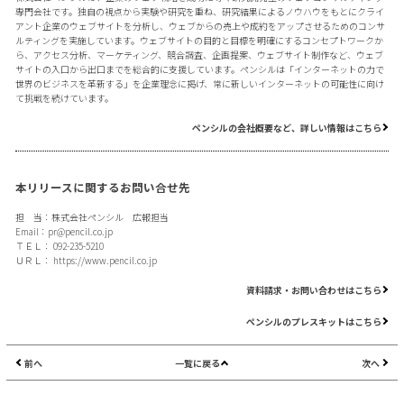
専門会社です。独自の視点から実験や研究を重ね、研究結果によるノウハウをもとにクライ
アント企業のウェブサイトを分析し、ウェブからの売上や成約をアップさせるためのコンサ
ルティングを実施しています。ウェブサイトの目的と目標を明確にするコンセプトワークか
ら、アクセス分析、マーケティング、競合調査、企画提案、ウェブサイト制作など、ウェブ
サイトの入口から出口までを総合的に支援しています。ペンシルは「インターネットの力で
世界のビジネスを革新する」を企業理念に掲げ、常に新しいインターネットの可能性に向け
て挑戦を続けています。
ペンシルの会社概要など、詳しい情報はこちら
本リリースに関するお問い合せ先
担 当：株式会社ペンシル 広報担当
Email：
pr@pencil.co.jp
ＴＥＬ： 092-235-5210
ＵＲＬ：
https://www.pencil.co.jp
資料請求・お問い合わせはこちら
ペンシルのプレスキットはこちら
前へ
一覧に戻る
次へ