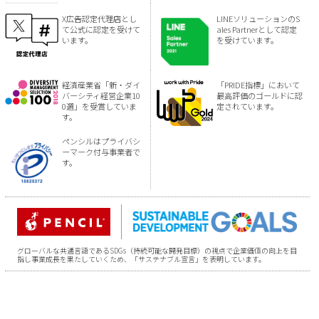
X広告認定代理店とし
LINEソリューションのS
て公式に認定を受けて
ales Partnerとして認定
います。
を受けています。
経済産業省「新・ダイ
「PRIDE指標」において
バーシティ経営企業10
最高評価のゴールドに認
0選」を受賞していま
定されています。
す。
ペンシルはプライバシ
ーマーク付与事業者で
す。
グローバルな共通言語であるSDGs（持続可能な開発目標）の視点で企業価値の向上を目
指し事業成長を果たしていくため、「サステナブル宣言」を表明しています。