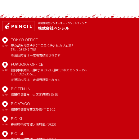
TOKYO OFFICE
東京都渋谷区渋谷2丁目21−1
渋谷ヒカリエ33F
MAP
TEL：03-6747-7888
※通話内容は一定期間録音されます
FUKUOKA OFFICE
福岡市中央区天神1丁目10-20
天神ビジネスセンター15Ｆ
MAP
TEL：092-235-5210
※通話内容は一定期間録音されます
PIC TENJIN
福岡県福岡市中央区渡辺通5-10-18
MAP
PIC ATAGO
福岡県福岡市西区愛宕4丁目7-12
MAP
PIC IKI
長崎県壱岐市郷ノ浦町郷ノ浦220
MAP
PIC Lab.