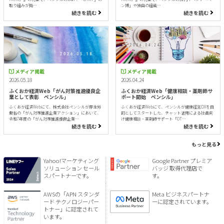
取り組みが掲…
ン博」や独自の組織…
続きを読む
続きを読む
メディア掲載
メディア掲載
2026.05.18
2026.04.24
ふくおか経済Web「がん対策推進優良企
ふくおか経済Web「健康相談・薬剤師サ
業として表彰 ペンシル」
ポート開始 ペンシル」
ふくおか経済Webにて、株式会社ペンシルが厚生労
ふくおか経済Webにて、ペンシルが健康経営DXを目
働省の「がん対策推進企業アクション」において、
的としてスタートした、チャット活用による社員向
令和7年度の「がん対策推進優良企業…
け健康相談・薬剤師サポート「OT…
続きを読む
続きを読む
もっと見る
Yahoo!マーケティング
Google Partner プレミア
ソリューション セール
バッジ 取得代理店で
スパートナーです。
す。
AWSの「APN スタンダ
Meta ビジネスパートナ
ード テクノロジーパー
ーに認定されています。
トナー」に認定されて
います。