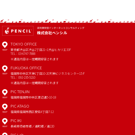
TOKYO OFFICE
東京都渋谷区渋谷2丁目21−1
渋谷ヒカリエ33F
MAP
TEL：03-6747-7888
※通話内容は一定期間録音されます
FUKUOKA OFFICE
福岡市中央区天神1丁目10-20
天神ビジネスセンター15Ｆ
MAP
TEL：092-235-5210
※通話内容は一定期間録音されます
PIC TENJIN
福岡県福岡市中央区渡辺通5-10-18
MAP
PIC ATAGO
福岡県福岡市西区愛宕4丁目7-12
MAP
PIC IKI
長崎県壱岐市郷ノ浦町郷ノ浦220
MAP
PIC Lab.