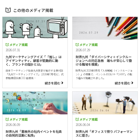
この他のメディア掲載
メディア掲載
メディア掲載
2026.07.31
2026.07.29
九州マーケティングアイズ「『推し』は
財界九州「ダイバーシティ＋インクルー
アイデンティティ。顧客が能動的に動
ジョンへの対応急務 誰もが安心して働
く、ブランドの設計とは」
ける職場を模索」
日本マーケティング協会九州支部が発行する季刊誌
財界九州 2026年8月号『人材戦略（インクルージョ
「九州マーケティングアイズ」 (2026年7月号)に、代
ン）』の特集で、ペンシルのD&Iや「CAMP」の取
表取締役社長CEO 倉橋美…
り組みが掲載されました。
続きを読む
続きを読む
メディア掲載
メディア掲載
2026.06.09
2026.06.04
財界九州「業務外の社内イベントを社員
財界九州「オフィスで祭り パフォーマン
の自発的活動に転換」
スに磨き」