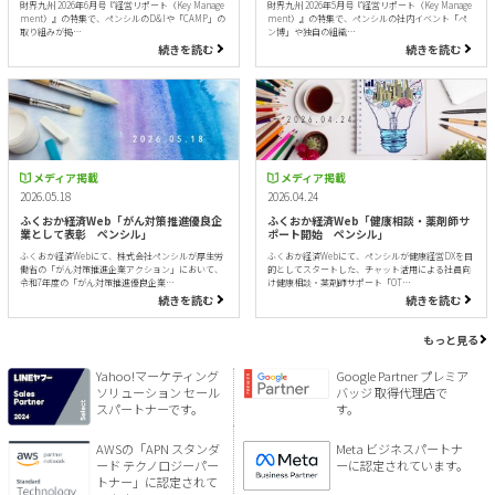
財界九州 2026年6月号『経営リポート（Key Manage
財界九州 2026年5月号『経営リポート（Key Manage
ment）』の特集で、ペンシルのD&Iや「CAMP」の
ment）』の特集で、ペンシルの社内イベント「ペ
取り組みが掲…
ン博」や独自の組織…
続きを読む
続きを読む
メディア掲載
メディア掲載
2026.05.18
2026.04.24
ふくおか経済Web「がん対策推進優良企
ふくおか経済Web「健康相談・薬剤師サ
業として表彰 ペンシル」
ポート開始 ペンシル」
ふくおか経済Webにて、株式会社ペンシルが厚生労
ふくおか経済Webにて、ペンシルが健康経営DXを目
働省の「がん対策推進企業アクション」において、
的としてスタートした、チャット活用による社員向
令和7年度の「がん対策推進優良企業…
け健康相談・薬剤師サポート「OT…
続きを読む
続きを読む
もっと見る
Yahoo!マーケティング
Google Partner プレミア
ソリューション セール
バッジ 取得代理店で
スパートナーです。
す。
AWSの「APN スタンダ
Meta ビジネスパートナ
ード テクノロジーパー
ーに認定されています。
トナー」に認定されて