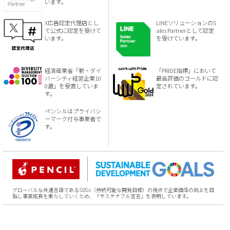
います。
X広告認定代理店とし
LINEソリューションのS
て公式に認定を受けて
ales Partnerとして認定
います。
を受けています。
経済産業省「新・ダイ
「PRIDE指標」において
バーシティ経営企業10
最高評価のゴールドに認
0選」を受賞していま
定されています。
す。
ペンシルはプライバシ
ーマーク付与事業者で
す。
グローバルな共通言語であるSDGs（持続可能な開発目標）の視点で企業価値の向上を目
指し事業成長を果たしていくため、「サステナブル宣言」を表明しています。