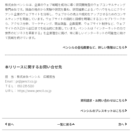
株式会社ペンシルは、企業のウェブ戦略を成功に導く研究開発型のウェブコンサルティング
専門会社です。独自の視点から実験や研究を重ね、研究結果によるノウハウをもとにクライ
アント企業のウェブサイトを分析し、ウェブからの売上や成約をアップさせるためのコンサ
ルティングを実施しています。ウェブサイトの目的と目標を明確にするコンセプトワークか
ら、アクセス分析、マーケティング、競合調査、企画提案、ウェブサイト制作など、ウェブ
サイトの入口から出口までを総合的に支援しています。ペンシルは「インターネットの力で
世界のビジネスを革新する」を企業理念に掲げ、常に新しいインターネットの可能性に向け
て挑戦を続けています。
ペンシルの会社概要など、詳しい情報はこちら
本リリースに関するお問い合せ先
担 当：株式会社ペンシル 広報担当
Email：
pr@pencil.co.jp
ＴＥＬ： 092-235-5210
ＵＲＬ：
https://www.pencil.co.jp
資料請求・お問い合わせはこちら
ペンシルのプレスキットはこちら
前へ
一覧に戻る
次へ