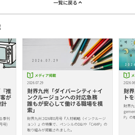
一覧に戻る
載
メディア掲載
メ
2026.07.29
2026.06
「『推
財界九州「ダイバーシティ＋イ
財界
顧客が
ンクルージョンへの対応急務
トを
設計
誰もが安心して働ける職場を模
財界九州
索」
gem
P」の
る季刊
財界九州 2026年8月号『人材戦略（インクルージ
月号)
ョン）』の特集で、ペンシルのD&Iや「CAMP」の
取り組みが掲載されました。