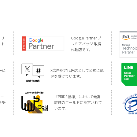
ソリ
Google Partner プ
ート
レミアバッジ 取得
代理店です。
ーに
X広告認定代理店として公式に認
定を受けています。
バー
「PRIDE指標」において最高
を受
評価のゴールドに認定されて
います。