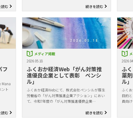
を読む
続きを読む
メディア掲載
メ
2026.05.18
2026.04
パフ
ふくおか経済Web「がん対策推
ふく
進優良企業として表彰 ペンシ
薬剤
ル」
ル」
Mana
ベント
ふくおか経済Webにて、株式会社ペンシルが厚生
ふくお
労働省の「がん対策推進企業アクション」におい
目的と
て、令和7年度の「がん対策推進優良企業…
員向け
を読む
続きを読む