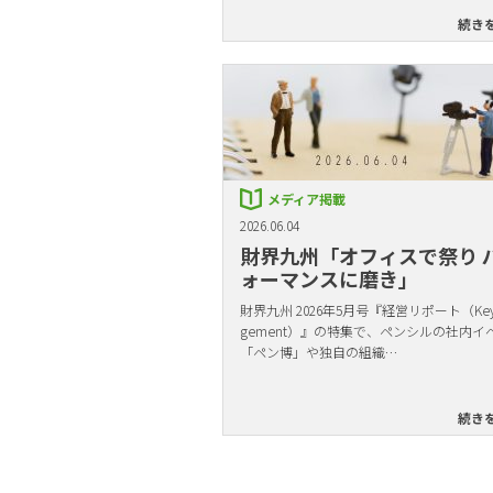
続き
メディア掲載
2026.06.04
財界九州「オフィスで祭り 
ォーマンスに磨き」
財界九州 2026年5月号『経営リポート（Key 
gement）』の特集で、ペンシルの社内イ
「ペン博」や独自の組織…
続き