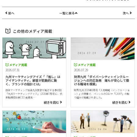
前へ
一覧に戻る
次へ
この他のメディア掲載
メディア掲載
メディア掲載
2026.07.31
2026.07.29
九州マーケティングアイズ「『推し』は
財界九州「ダイバーシティ＋インクルー
アイデンティティ。顧客が能動的に動
ジョンへの対応急務 誰もが安心して働
く、ブランドの設計とは」
ける職場を模索」
日本マーケティング協会九州支部が発行する季刊誌
財界九州 2026年8月号『人材戦略（インクルージョ
「九州マーケティングアイズ」 (2026年7月号)に、代
ン）』の特集で、ペンシルのD&Iや「CAMP」の取
表取締役社長CEO 倉橋美…
り組みが掲載されました。
続きを読む
続きを読む