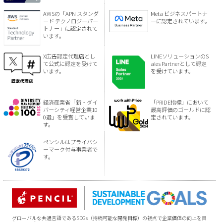
AWSの「APN スタンダ
Meta ビジネスパートナ
ード テクノロジーパー
ーに認定されています。
トナー」に認定されて
います。
X広告認定代理店とし
LINEソリューションのS
て公式に認定を受けて
ales Partnerとして認定
います。
を受けています。
経済産業省「新・ダイ
「PRIDE指標」において
バーシティ経営企業10
最高評価のゴールドに認
0選」を受賞していま
定されています。
す。
ペンシルはプライバシ
ーマーク付与事業者で
す。
グローバルな共通言語であるSDGs（持続可能な開発目標）の視点で企業価値の向上を目