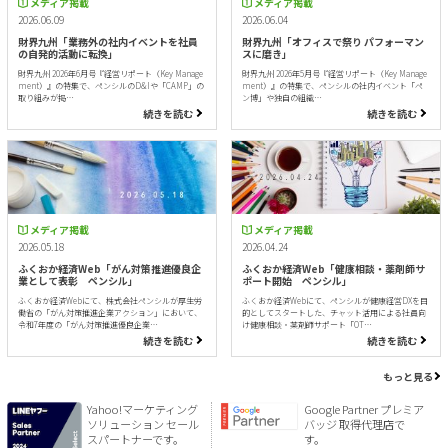
メディア掲載
メディア掲載
2026.06.09
2026.06.04
財界九州「業務外の社内イベントを社員
財界九州「オフィスで祭り パフォーマン
の自発的活動に転換」
スに磨き」
財界九州 2026年6月号『経営リポート（Key Manage
財界九州 2026年5月号『経営リポート（Key Manage
ment）』の特集で、ペンシルのD&Iや「CAMP」の
ment）』の特集で、ペンシルの社内イベント「ペ
取り組みが掲…
ン博」や独自の組織…
続きを読む
続きを読む
メディア掲載
メディア掲載
2026.05.18
2026.04.24
ふくおか経済Web「がん対策推進優良企
ふくおか経済Web「健康相談・薬剤師サ
業として表彰 ペンシル」
ポート開始 ペンシル」
ふくおか経済Webにて、株式会社ペンシルが厚生労
ふくおか経済Webにて、ペンシルが健康経営DXを目
働省の「がん対策推進企業アクション」において、
的としてスタートした、チャット活用による社員向
令和7年度の「がん対策推進優良企業…
け健康相談・薬剤師サポート「OT…
続きを読む
続きを読む
もっと見る
Yahoo!マーケティング
Google Partner プレミア
ソリューション セール
バッジ 取得代理店で
スパートナーです。
す。