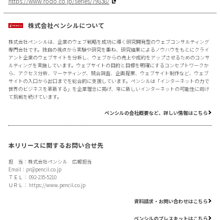
https://www.rodo.co.jp/series/79838/
株式会社ペンシルについて
株式会社ペンシルは、企業のウェブ戦略を成功に導く研究開発型のウェブコンサルティング
専門会社です。独自の視点から実験や研究を重ね、研究結果によるノウハウをもとにクライ
アント企業のウェブサイトを分析し、ウェブからの売上や成約をアップさせるためのコンサ
ルティングを実施しています。ウェブサイトの目的と目標を明確にするコンセプトワークか
ら、アクセス分析、マーケティング、競合調査、企画提案、ウェブサイト制作など、ウェブ
サイトの入口から出口までを総合的に支援しています。ペンシルは「インターネットの力で
世界のビジネスを革新する」を企業理念に掲げ、常に新しいインターネットの可能性に向け
て挑戦を続けています。
ペンシルの会社概要など、詳しい情報はこちら
本リリースに関するお問い合せ先
担 当：株式会社ペンシル 広報担当
Email：
pr@pencil.co.jp
ＴＥＬ： 092-235-5210
ＵＲＬ：
https://www.pencil.co.jp
資料請求・お問い合わせはこちら
ペンシルのプレスキットはこちら