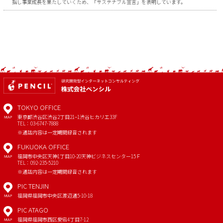
指し事業成長を果たしていくため、「サステナブル宣言」を表明しています。
TOKYO OFFICE
東京都渋谷区渋谷2丁目21−1
渋谷ヒカリエ33F
MAP
TEL：03-6747-7888
※通話内容は一定期間録音されます
FUKUOKA OFFICE
福岡市中央区天神1丁目10-20
天神ビジネスセンター15Ｆ
MAP
TEL：092-235-5210
※通話内容は一定期間録音されます
PIC TENJIN
福岡県福岡市中央区渡辺通5-10-18
MAP
PIC ATAGO
福岡県福岡市西区愛宕4丁目7-12