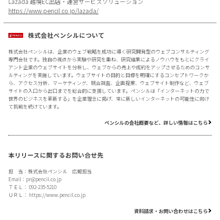
Lazada 越境EC出店・運営サービスソリューション
https://www.pencil.co.jp/lazada/
株式会社ペンシルについて
株式会社ペンシルは、企業のウェブ戦略を成功に導く研究開発型のウェブコンサルティング
専門会社です。独自の視点から実験や研究を重ね、研究結果によるノウハウをもとにクライ
アント企業のウェブサイトを分析し、ウェブからの売上や成約をアップさせるためのコンサ
ルティングを実施しています。ウェブサイトの目的と目標を明確にするコンセプトワークか
ら、アクセス分析、マーケティング、競合調査、企画提案、ウェブサイト制作など、ウェブ
サイトの入口から出口までを総合的に支援しています。ペンシルは「インターネットの力で
世界のビジネスを革新する」を企業理念に掲げ、常に新しいインターネットの可能性に向け
て挑戦を続けています。
ペンシルの会社概要など、詳しい情報はこちら
本リリースに関するお問い合せ先
担 当：株式会社ペンシル 広報担当
Email：
pr@pencil.co.jp
ＴＥＬ： 092-235-5210
ＵＲＬ：
https://www.pencil.co.jp
資料請求・お問い合わせはこちら