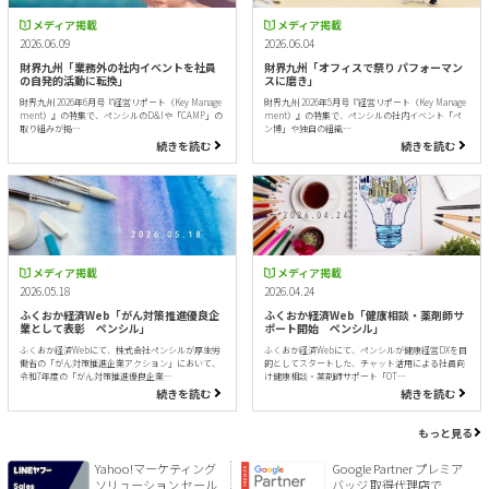
メディア掲載
メディア掲載
2026.06.09
2026.06.04
財界九州「業務外の社内イベントを社員
財界九州「オフィスで祭り パフォーマン
の自発的活動に転換」
スに磨き」
財界九州 2026年6月号『経営リポート（Key Manage
財界九州 2026年5月号『経営リポート（Key Manage
ment）』の特集で、ペンシルのD&Iや「CAMP」の
ment）』の特集で、ペンシルの社内イベント「ペ
取り組みが掲…
ン博」や独自の組織…
続きを読む
続きを読む
メディア掲載
メディア掲載
2026.05.18
2026.04.24
ふくおか経済Web「がん対策推進優良企
ふくおか経済Web「健康相談・薬剤師サ
業として表彰 ペンシル」
ポート開始 ペンシル」
ふくおか経済Webにて、株式会社ペンシルが厚生労
ふくおか経済Webにて、ペンシルが健康経営DXを目
働省の「がん対策推進企業アクション」において、
的としてスタートした、チャット活用による社員向
令和7年度の「がん対策推進優良企業…
け健康相談・薬剤師サポート「OT…
続きを読む
続きを読む
もっと見る
Yahoo!マーケティング
Google Partner プレミア
ソリューション セール
バッジ 取得代理店で