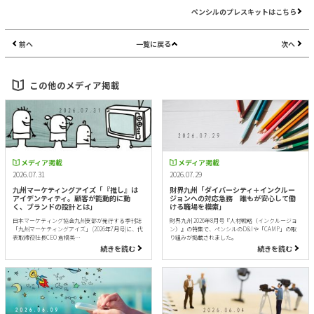
ペンシルのプレスキットはこちら
前へ
一覧に戻る
次へ
この他のメディア掲載
メディア掲載
メディア掲載
2026.07.31
2026.07.29
九州マーケティングアイズ「『推し』は
財界九州「ダイバーシティ＋インクルー
アイデンティティ。顧客が能動的に動
ジョンへの対応急務 誰もが安心して働
く、ブランドの設計とは」
ける職場を模索」
日本マーケティング協会九州支部が発行する季刊誌
財界九州 2026年8月号『人材戦略（インクルージョ
「九州マーケティングアイズ」 (2026年7月号)に、代
ン）』の特集で、ペンシルのD&Iや「CAMP」の取
表取締役社長CEO 倉橋美…
り組みが掲載されました。
続きを読む
続きを読む