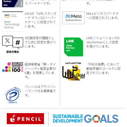
スパートナーです。
す。
AWSの「APN スタンダ
Meta ビジネスパートナ
ード テクノロジーパー
ーに認定されています。
トナー」に認定されて
います。
X広告認定代理店とし
LINEソリューションのS
て公式に認定を受けて
ales Partnerとして認定
います。
を受けています。
経済産業省「新・ダイ
「PRIDE指標」において
バーシティ経営企業10
最高評価のゴールドに認
0選」を受賞していま
定されています。
す。
ペンシルはプライバシ
ーマーク付与事業者で
す。