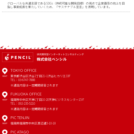
グローバルな共通言語であるSDGs（持続可能な開発目標）の視点で企業価値の向上を目
指し事業成長を果たしていくため、「サステナブル宣言」を表明しています。
TOKYO OFFICE
東京都渋谷区渋谷2丁目21−1
渋谷ヒカリエ33F
MAP
TEL：03-6747-7888
※通話内容は一定期間録音されます
FUKUOKA OFFICE
福岡市中央区天神1丁目10-20
天神ビジネスセンター15Ｆ
MAP
TEL：092-235-5210
※通話内容は一定期間録音されます
PIC TENJIN
福岡県福岡市中央区渡辺通5-10-18
MAP
PIC ATAGO