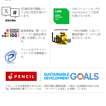
X広告認定代理店とし
LINEソリューションのS
て公式に認定を受けて
ales Partnerとして認定
います。
を受けています。
経済産業省「新・ダイ
「PRIDE指標」において
バーシティ経営企業10
最高評価のゴールドに認
0選」を受賞していま
定されています。
す。
ペンシルはプライバシ
ーマーク付与事業者で
す。
グローバルな共通言語であるSDGs（持続可能な開発目標）の視点で企業価値の向上を目
指し事業成長を果たしていくため、「サステナブル宣言」を表明しています。