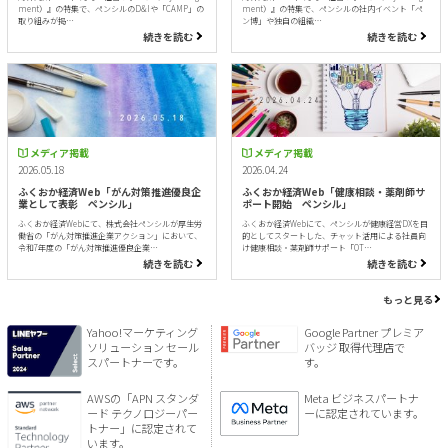
ment）』の特集で、ペンシルのD&Iや「CAMP」の
ment）』の特集で、ペンシルの社内イベント「ペ
取り組みが掲…
ン博」や独自の組織…
続きを読む
続きを読む
メディア掲載
メディア掲載
2026.05.18
2026.04.24
ふくおか経済Web「がん対策推進優良企
ふくおか経済Web「健康相談・薬剤師サ
業として表彰 ペンシル」
ポート開始 ペンシル」
ふくおか経済Webにて、株式会社ペンシルが厚生労
ふくおか経済Webにて、ペンシルが健康経営DXを目
働省の「がん対策推進企業アクション」において、
的としてスタートした、チャット活用による社員向
令和7年度の「がん対策推進優良企業…
け健康相談・薬剤師サポート「OT…
続きを読む
続きを読む
もっと見る
Yahoo!マーケティング
Google Partner プレミア
ソリューション セール
バッジ 取得代理店で
スパートナーです。
す。
AWSの「APN スタンダ
Meta ビジネスパートナ
ード テクノロジーパー
ーに認定されています。
トナー」に認定されて
います。