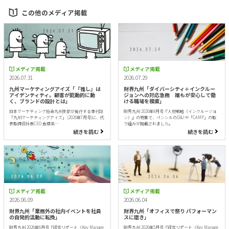
この他のメディア掲載
メディア掲載
メディア掲載
2026.07.31
2026.07.29
九州マーケティングアイズ「『推し』は
財界九州「ダイバーシティ＋インクルー
アイデンティティ。顧客が能動的に動
ジョンへの対応急務 誰もが安心して働
く、ブランドの設計とは」
ける職場を模索」
日本マーケティング協会九州支部が発行する季刊誌
財界九州 2026年8月号『人材戦略（インクルージョ
「九州マーケティングアイズ」 (2026年7月号)に、代
ン）』の特集で、ペンシルのD&Iや「CAMP」の取
表取締役社長CEO 倉橋美…
り組みが掲載されました。
続きを読む
続きを読む
メディア掲載
メディア掲載
2026.06.09
2026.06.04
財界九州「業務外の社内イベントを社員
財界九州「オフィスで祭り パフォーマン
の自発的活動に転換」
スに磨き」
財界九州 2026年6月号『経営リポート（Key Manage
財界九州 2026年5月号『経営リポート（Key Manage