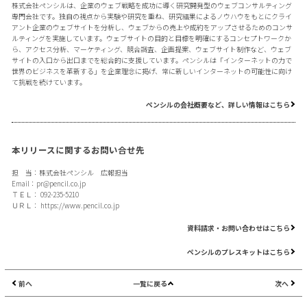
株式会社ペンシルは、企業のウェブ戦略を成功に導く研究開発型のウェブコンサルティング
専門会社です。独自の視点から実験や研究を重ね、研究結果によるノウハウをもとにクライ
アント企業のウェブサイトを分析し、ウェブからの売上や成約をアップさせるためのコンサ
ルティングを実施しています。ウェブサイトの目的と目標を明確にするコンセプトワークか
ら、アクセス分析、マーケティング、競合調査、企画提案、ウェブサイト制作など、ウェブ
サイトの入口から出口までを総合的に支援しています。ペンシルは「インターネットの力で
世界のビジネスを革新する」を企業理念に掲げ、常に新しいインターネットの可能性に向け
て挑戦を続けています。
ペンシルの会社概要など、詳しい情報はこちら
本リリースに関するお問い合せ先
担 当：株式会社ペンシル 広報担当
Email：
pr@pencil.co.jp
ＴＥＬ： 092-235-5210
ＵＲＬ：
https://www.pencil.co.jp
資料請求・お問い合わせはこちら
ペンシルのプレスキットはこちら
前へ
一覧に戻る
次へ