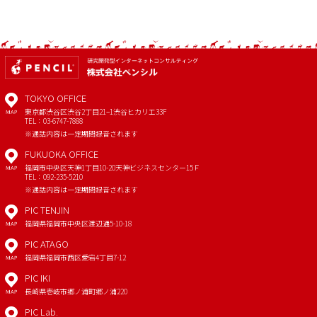
TOKYO OFFICE
東京都渋谷区渋谷2丁目21−1
渋谷ヒカリエ33F
MAP
TEL：03-6747-7888
※通話内容は一定期間録音されます
FUKUOKA OFFICE
福岡市中央区天神1丁目10-20
天神ビジネスセンター15Ｆ
MAP
TEL：092-235-5210
※通話内容は一定期間録音されます
PIC TENJIN
福岡県福岡市中央区渡辺通5-10-18
MAP
PIC ATAGO
福岡県福岡市西区愛宕4丁目7-12
MAP
PIC IKI
長崎県壱岐市郷ノ浦町郷ノ浦220
MAP
PIC Lab.