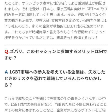
たとえば、オリンピック憲章に性的指向による差別禁止が明記さ
れました。それを受けて日本も、東京五輪に向けたLGBTへの取り
組みを一気に加速していくと思います。また、行政だけでなく企
業の動きも活発で、現在LGBT支援方針を定めている国内企業は１
７３社にのぼり、多くの企業が積極的にLGBT対応を進めていま
す。これでもまだ時期尚早と言えるかしら？今行動せずにじっと
様子をうかがっているだけでは、来年きっと後悔するわよ！
Ｑ.
ズバリ、このセッションに参加するメリットは何で
すか？
Ａ.
LGBT市場への参入を考えている企業は、失敗した
ときのリスクを恐れて躊躇しているんじゃないかし
ら？
これまで座談会などを通じて当事者の生の声をたくさん聞いた中
で、LGBT対応の失敗事例など、当事者たちに不快と思われること
やその反対に喜ばれることなど、企業が気になるポイントをご紹