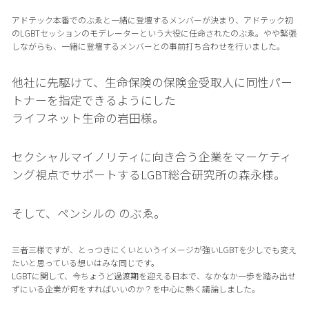
アドテック本番でのぶゑと一緒に登壇するメンバーが決まり、アドテック初
のLGBTセッションのモデレーターという大役に任命されたのぶゑ。やや緊張
しながらも、一緒に登壇するメンバーとの事前打ち合わせを行いました。
他社に先駆けて、生命保険の保険金受取人に同性パー
トナーを指定できるようにした
ライフネット生命の岩田様。
セクシャルマイノリティに向き合う企業をマーケティ
ング視点でサポートするLGBT総合研究所の森永様。
そして、ペンシルの のぶゑ。
三者三様ですが、とっつきにくいというイメージが強いLGBTを少しでも変え
たいと思っている想いはみな同じです。
LGBTに関して、今ちょうど過渡期を迎える日本で、なかなか一歩を踏み出せ
ずにいる企業が何をすればいいのか？を中心に熱く議論しました。