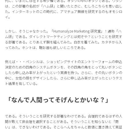
代に、いまだに存在する希少種である。オタクの中のオタクである。ワタシ
は、この部署の名前が「ハム研」と聞いたときに、むしろこちらを思い出し
た。インターネットのこの時代に、アマチュア無線を研究するのもオモシロ
イ。
しかし、そうじゃなかった。「Humanalyze Marketing 研究室」！通称「ハ
ム研」である。ダイレクトマーケティングとは何ぞや？ということを研究す
る部署である。とりあえず腕を組んでみた。白衣を着てみた。カタチから入
ってみた。ホントは、聴診器も欲しいところである。
例えば・・・ペンシルは、ショッピングサイトのエントリーフォームの申込
決定のための四角のシステムボタンを、その四角の角をとって丸いボタンに
したら申し込み率が上がったという実績を持つ。さらに、その丸いボタンの
中に、女性の顔をデザインしたら、さらに申し込み率が上がったというテス
ト結果を有している。
「なんで人間ってそげんとかいな？」
である。そういうことを研究する部署なわけである。合理的であるはずの人
間が敢えて非合理を選択することがある。そういうことを知らないと「商
い」は、できないわけである。そこらへんをちゃんと数値に置き換えて実証