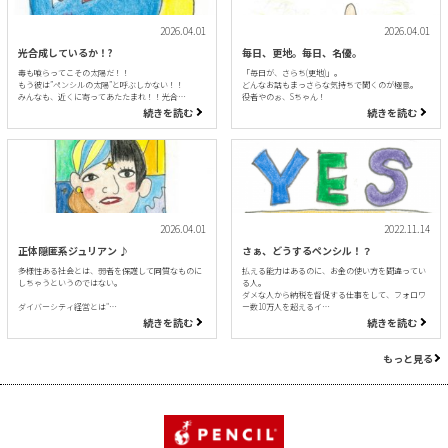
2026.04.01
2026.04.01
光合成しているか！?
毎日、更地。毎日、名優。
毒も喰らってこその太陽だ！！
「毎日が、さらち(更地)」。
もう彼は”ペンシルの太陽”と呼ぶしかない！！
どんなお話もまっさらな気持ちで聞くのが極意。
みんなも、近くに寄ってあたたまれ！！光合…
役者やのぉ、Sちゃん！
続きを読む
続きを読む
2026.04.01
2022.11.14
正体隠匿系ジュリアン ♪
さぁ、どうするペンシル！？
多様性ある社会とは、弱者を保護して同質なものに
払える能力はあるのに、お金の使い方を間違ってい
しちゃうというのではない。
る人。
ダメな人から納税を督促する仕事をして、フォロワ
ダイバーシティ経営とは"…
ー数10万人を超えるイ…
続きを読む
続きを読む
もっと見る