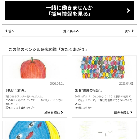
一緒に働きませんか
「採用情報を見る」
前へ
一覧に戻る
次へ
この他のペンシル研究図鑑「おたくあがり」
2026.04.01
2026.04.01
S氏は "理"系。
別名"悪魔の喉笛"。
S氏からラブレターをいただいた。
So What’s！？ （だからなに！？）と問われ続けて
このおたくあがりインタビューのお礼だというでは
「でも」「だって」と現状を他責にできない日々を
ないか！？
送る。
50年ぶりの手描きのラブ…
多様性の真意…
続きを読む
続きを読む