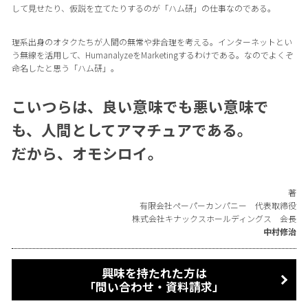
して見せたり、仮説を立てたりするのが「ハム研」の仕事なのである。
理系出身のオタクたちが人間の無常や非合理を考える。インターネットとい
う無線を活用して、HumanalyzeをMarketingするわけである。なのでよくぞ
命名したと思う「ハム研」。
こいつらは、良い意味でも悪い意味で
も、人間としてアマチュアである。
だから、オモシロイ。
著
有限会社ペーパーカンパニー 代表取締役
株式会社キナックスホールディングス 会長
中村修治
興味を持たれた方は
「問い合わせ・資料請求」