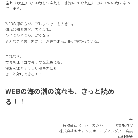
陸上（1気圧）で100分もつ空気も、水深40m（5気圧）では1/5の20分になっ
てしまう。
WEBの海の方が、プレッシャーも大きい。
知れば知るほど、広くなる。
ひとつひとつが、深くなる。
そんなこと言う割には、冷静である。肝が据わっている。
これなら、
業界を泳ぐコワモテの深海魚にも、
浅瀬を泳ぐチャラい熱帯魚にも、
きっと対応できる！！
WEBの海の潮の流れも、きっと読め
る！！
著
有限会社ペーパーカンパニー 代表取締役
株式会社キナックスホールディングス 会長
中村修治