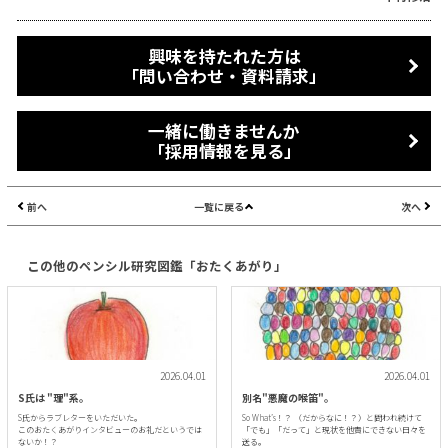
興味を持たれた方は
「問い合わせ・資料請求」
一緒に働きませんか
「採用情報を見る」
前へ
一覧に戻る
次へ
この他のペンシル研究図鑑「おたくあがり」
2026.04.01
2026.04.01
S氏は "理"系。
別名"悪魔の喉笛"。
S氏からラブレターをいただいた。
So What’s！？ （だからなに！？）と問われ続けて
このおたくあがりインタビューのお礼だというでは
「でも」「だって」と現状を他責にできない日々を
ないか！？
送る。