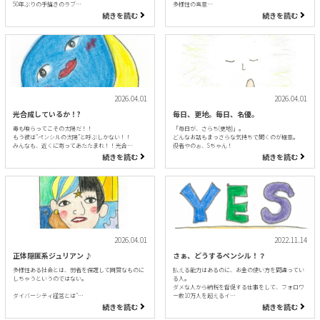
50年ぶりの手描きのラブ…
多様性の真意…
続きを読む
続きを読む
2026.04.01
2026.04.01
光合成しているか！?
毎日、更地。毎日、名優。
毒も喰らってこその太陽だ！！
「毎日が、さらち(更地)」。
もう彼は”ペンシルの太陽”と呼ぶしかない！！
どんなお話もまっさらな気持ちで聞くのが極意。
みんなも、近くに寄ってあたたまれ！！光合…
役者やのぉ、Sちゃん！
続きを読む
続きを読む
2026.04.01
2022.11.14
正体隠匿系ジュリアン ♪
さぁ、どうするペンシル！？
多様性ある社会とは、弱者を保護して同質なものに
払える能力はあるのに、お金の使い方を間違ってい
しちゃうというのではない。
る人。
ダメな人から納税を督促する仕事をして、フォロワ
ダイバーシティ経営とは"…
ー数10万人を超えるイ…
続きを読む
続きを読む