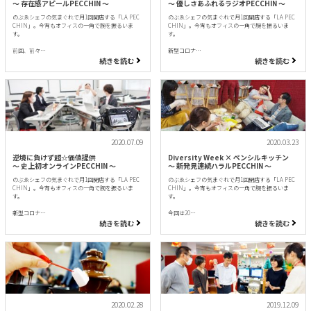
〜 存在感アピールPECCHIN 〜
〜 優しさあふれるラジオPECCHIN 〜
のぶゑシェフの気まぐれで月1回開店する「LA PEC
のぶゑシェフの気まぐれで月1回開店する「LA PEC
CHIN」。今宵もオフィスの一角で腕を振るいま
CHIN」。今宵もオフィスの一角で腕を振るいま
す。
す。
前回、前々…
新型コロナ…
続きを読む
続きを読む
2020.07.09
2020.03.23
逆境に負けず超☆価値提供
Diversity Week × ペンシルキッチン
〜 史上初オンラインPECCHIN 〜
〜 新発見連続ハラルPECCHIN 〜
のぶゑシェフの気まぐれで月1回開店する「LA PEC
のぶゑシェフの気まぐれで月1回開店する「LA PEC
CHIN」。今宵もオフィスの一角で腕を振るいま
CHIN」。今宵もオフィスの一角で腕を振るいま
す。
す。
新型コロナ…
今回は20…
続きを読む
続きを読む
2020.02.28
2019.12.09