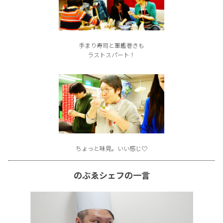
手まり寿司と軍艦巻きも
ラストスパート！
ちょっと味見。いい感じ♡
のぶゑシェフの一言