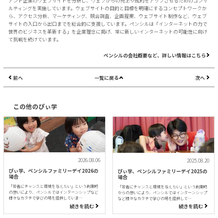
アント企業のウェブサイトを分析し、ウェブからの売上や成約をアップさせるためのコンサ
ルティングを実施しています。ウェブサイトの目的と目標を明確にするコンセプトワークか
ら、アクセス分析、マーケティング、競合調査、企画提案、ウェブサイト制作など、ウェブ
サイトの入口から出口までを総合的に支援しています。ペンシルは「インターネットの力で
世界のビジネスを革新する」を企業理念に掲げ、常に新しいインターネットの可能性に向け
て挑戦を続けています。
ペンシルの会社概要など、詳しい情報はこちら
前へ
一覧に戻る
次へ
この他のぴぃ学
2026.08.06
2025.08.20
ぴぃ学、ペンシルファミリーデイ2026の
ぴぃ学、ペンシルファミリーデイ2025の
場合
場合
「若者にチャンスと環境を与えたい」という創業時
「若者にチャンスと環境を与えたい」という創業時
の想いにより、ペンシルではインターンシップなど
からの想いにより、ペンシルではインターンシップ
様々なカタチで学びの場を提供していま…
など様々なカタチで学びの場を提供して…
続きを読む
続きを読む