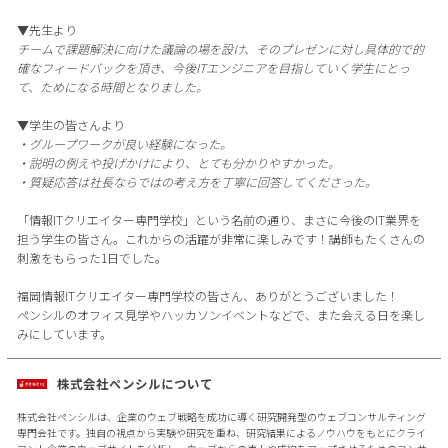
▼先生より
チームで課題解決に向けた議論の場を設け、そのプレゼンに対し具体的で的
確なフィードバックを頂き、今後ITエンジニアを目指していく学生にとっ
て、ためになる時間となりました。
▼学生の皆さんより
・グループワークが良い経験になった。
・説明の例えや投げかけにより、とても分かりやすかった。
・質疑応答は社長ならではの考え方を丁寧に回答してくださった。
「情報ITクリエイター専門学校」という名前の通り、まさに今後のIT業界を
担う学生の皆さん。これからの活躍が非常に楽しみです！講師もたくさんの
刺激をもらった1日でした。
福岡情報ITクリエイター専門学校の皆さん、ありがとうございました！
ペンシルのオフィス見学やハッカソンイベントなどで、また会える日を楽し
みにしています。
株式会社ペンシルについて
株式会社ペンシルは、企業のウェブ戦略を成功に導く研究開発型のウェブコンサルティング
専門会社です。独自の視点から実験や研究を重ね、研究結果によるノウハウをもとにクライ