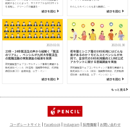
削減することによって、サステナブルなWEBサイト
を実現し、グリーンITの推進を…
わたしたちペンシルもまた同様に、…
続きを読む
続きを読む
2023.02.01
2023.01.30
23卒・24卒就活生の声から紐解く「就活
若年層とシニア層のSNS利用にはどんな
のリアル」、ペンシルが九州大学就活生
差があるのか？モビルスとペンシルが共
の就職活動の実態調査の結果を発表
同で、全世代のSNS利用動向とLINE公式
アカウントに関する意識調査を実施
研究開発型ウェブコンサルティング事業を展開する
株式会社ペンシル（所在地：福岡市中央区、代表取
研究開発型ウェブコンサルティング事業を展開する
締役社長CEO：倉橋美佳、以下：ペン…
株式会社ペンシル（本社：福岡市中央区、代表取締
役社長：倉橋美佳、以下：ペンシル）と…
続きを読む
続きを読む
もっと見る
コーポレートサイト
Facebook
Instagram
採用情報
お問い合わせ