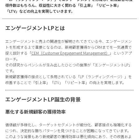
得件数はもちろん、収益性に大きく関わる「引上率」「リピート率」
「LTV」などの向上を実現していきます。
エンゲージメントLPとは
エンゲージメントと売上の関連性が解明されてきている今、エンゲージメン
トを形成する上で重要となるのは、新規顧客獲得からCRMまでを一気通貫で
捉え設計する「
CEM（Customer Engagement Management）
」というアプ
ローチ。
その研究からペンシルが生み出したひとつの施策が「エンゲージメントLP」
です。
新規顧客獲得の接点として多用されている「LP（ランディングページ）」を
改善することで「引上率」「LTV」「リピート率」の向上を実現します。
エンゲージメントLP誕生の背景
悪化する新規顧客の獲得効率
価値観が多様化し、ターゲットセグメントが細分化、顧客接点も複雑化する
につれ、決定的な勝ちパターンを見つけることが困難になってきています。
このような背景もあり新規顧客の獲得効率は悪化傾向にあり、その改善およ