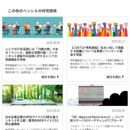
この他のペンシルの研究開発
2025.06.12
2026.08.06
【LGBTQ+実態調査】住まい探しで直面
シニアのIT利活用には「70歳の壁」があ
する困難について当事者にアンケート調
る？ペンシル、最新の消費行動・インタ
査を実施
ーネット通販やAI活用に対するシニアの
意識調査を実施
研究開発型ウェブコンサルティング事業を展開する
株式会社ペンシル（本社：福岡市中央区、代表取締
研究開発型ウェブコンサルティング事業を展開する
役社長：倉橋美佳、以下：ペンシル）と…
株式会社ペンシル（所在地：福岡市中央区、代表取
締役社長CEO：倉橋美佳、以下：ペン…
続きを読む
続きを読む
2024.08.01
2023.08.04
日本主要企業のWEBサイトCO2排出量ラ
「AX（Append Experience）」という
ンキングを公開！業界別WEBサイトCO2
新ステージのマーケティングアプローチ
排出量調査
これまで、マーケティングという言葉が示す主たる
独自研究ノウハウによってWEBからのCO2排出量を
ターゲットは消費者でした。