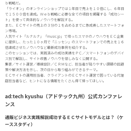
ｂ戦略だ。
「ライオン」のオンラインショップでは１年目で売上を１０倍にし、６年目
で１５００倍を達成。Ｗｅｂ戦略に必要な全ての項目を網羅する「成功シー
ト」を使って具体的なノウハウを解説する。
また、ＥＣサイトの売上の３分の１を占めるまでに急成長したスマートフォ
ン市場。
人気サイト「ルナルナ」「music.jp」で培ったスマホのノウハウをＥＣ企業
に提供し、たった１０ヶ月で「ニッセン」のスマートフォンでの売上を１６
倍達成させたノウハウなど最新成功事例を紹介する。
このセッションでは、実践済みの成功実績をＰＣ／スマートフォンのデバイ
ス別で解説し、サイト改善ノウハウを惜しみなく公開する。
集客／サイト運営／導線設計／ＣＲＭなど、担当者が陥りやすい課題の回避
策や解決方法を示し、次の日から取り組みができるテーマ。
ＥＣサイトの運用担当者、クライアントのＥＣサイト運営で困っている代理
店担当者など、ヒントになる情報をたくさん得て帰ってほしい。
ad:tech kyushu（アドテック九州）公式カンファレ
ンス
通販ビジネス実践解説成功するＥＣサイトモデルとは？（ケ
ーススタディ）