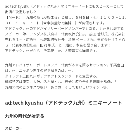
ad:tech kyushu（アドテック九州）のミニキーノートにもスピーカーとして
出演が決定しました！
【ＭーＫ】「九州の時代が始まる」と題し、６月６日（木）１１:００～１１:
３０ ミニキーノート《★事前登録で無料！》が開催されます。
アドテック九州のアドバイザリーボードメンバーでもある、九州を代表する
スピーカー陣、アンダス株式会社 代表取締役社長 前田 哲郎氏、株式会社
売れるネット広告社 代表取締役社長 加藤 公一レオ氏、株式会社ＪＩＭＯ
Ｓ 代表取締役社長 田岡 敬氏、と一緒に、本音を語り合います！
アドテック九州だからこそ実現した、大変貴重な講演です。
九州アドバイザリーボードメンバー代表が本音を語るセッション。邪馬台国
は九州、ニッポン再生の鍵を握るのは九州。
ダイレクト王国九州がデファクトスタンダードと宣言する。
戦略特区は東京、大阪、名古屋とも、充分に渡り合える福岡を拠点に！
九州発信のビジネスの狙い、あり方、そしておいしいポイント等。
ad:tech kyushu（アドテック九州）ミニキーノート
九州の時代が始まる
スピーカー