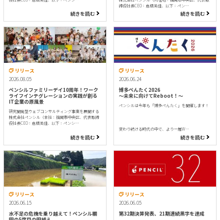
締役社長CEO：倉橋美佳、以下：ペン…
続きを読む
続きを読む
リリース
リリース
2026.08.05
2026.06.24
ペンシルファミリーデイ10周年！ワーク
博多ぺんたく2026
ライフインテグレーションの実践が創る
〜未来に向けてReboot！〜
IT企業の原風景
ペンシルは今年も「博多ぺんたく」を開催します！
研究開発型ウェブコンサルティング事業を展開する
株式会社ペンシル（本社：福岡市中央区、代表取締
役社長CEO：倉橋美佳、以下：ペンシ…
変わり続ける時代の中で、より一層W…
続きを読む
続きを読む
リリース
リリース
2026.06.15
2026.06.05
水不足の危機を乗り越えて！ペンシル棚
第32期決算発表、21期連続黒字を達成
田の5度目の田植え