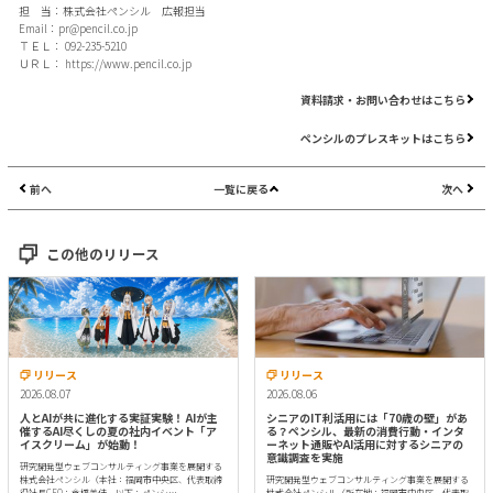
担 当：株式会社ペンシル 広報担当
Email：
pr@pencil.co.jp
ＴＥＬ： 092-235-5210
ＵＲＬ：
https://www.pencil.co.jp
資料請求・お問い合わせはこちら
ペンシルのプレスキットはこちら
前へ
一覧に戻る
次へ
この他のリリース
リリース
リリース
2026.08.07
2026.08.06
人とAIが共に進化する実証実験！ AIが主
シニアのIT利活用には「70歳の壁」があ
催するAI尽くしの夏の社内イベント「ア
る？ペンシル、最新の消費行動・インタ
イスクリーム」が始動！
ーネット通販やAI活用に対するシニアの
意識調査を実施
研究開発型ウェブコンサルティング事業を展開する
株式会社ペンシル（本社：福岡市中央区、代表取締
研究開発型ウェブコンサルティング事業を展開する
役社長CEO：倉橋美佳、以下：ペンシ…
株式会社ペンシル（所在地：福岡市中央区、代表取