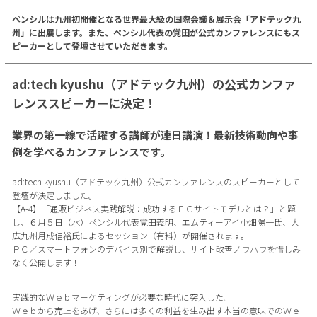
ペンシルは九州初開催となる世界最大級の国際会議＆展示会「アドテック九
州」に出展します。また、ペンシル代表の覚田が公式カンファレンスにもス
ピーカーとして登壇させていただきます。
ad:tech kyushu（アドテック九州）の公式カンファ
レンススピーカーに決定！
業界の第一線で活躍する講師が連日講演！最新技術動向や事
例を学べるカンファレンスです。
ad:tech kyushu（アドテック九州）公式カンファレンスのスピーカーとして
登壇が決定しました。
【A-4】「通販ビジネス実践解説：成功するＥＣサイトモデルとは？」と題
し、６月５日（水）ペンシル代表覚田義明、エムティーアイ小畑陽一氏、大
広九州月成信裕氏によるセッション（有料）が開催されます。
ＰＣ／スマートフォンのデバイス別で解説し、サイト改善ノウハウを惜しみ
なく公開します！
実践的なＷｅｂマーケティングが必要な時代に突入した。
Ｗｅｂから売上をあげ、さらには多くの利益を生み出す本当の意味でのＷｅ