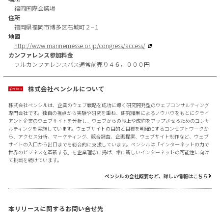
福岡国際会議場
住所
福岡県福岡市博多区石城町２−１
地図
http://www.marinemesse.or.jp/congress/access/
カンファレンス参加料金
フルカンファレンスパス通常前売り４６，０００円
株式会社ペンシルについて
株式会社ペンシルは、企業のウェブ戦略を成功に導く研究開発型のウェブコンサルティング
専門会社です。独自の視点から実験や研究を重ね、研究結果によるノウハウをもとにクライ
アント企業のウェブサイトを分析し、ウェブからの売上や成約をアップさせるためのコンサ
ルティングを実施しています。ウェブサイトの目的と目標を明確にするコンセプトワークか
ら、アクセス分析、マーケティング、競合調査、企画提案、ウェブサイト制作など、ウェブ
サイトの入口から出口までを総合的に支援しています。ペンシルは「インターネットの力で
世界のビジネスを革新する」を企業理念に掲げ、常に新しいインターネットの可能性に向け
て挑戦を続けています。
ペンシルの会社概要など、詳しい情報はこちら
本リリースに関するお問い合せ先