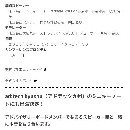
講師スピーカー
株式会社エムティーアイ Package Solution事業部 事業部長 小畑 陽一
氏
株式会社ペンシル 代表取締役社長 覚田 義明
モデレーター
株式会社大広九州 ストラテジスト/WEBプロデューサー 月成 信裕氏
日時
２０１３年６月５日（木）１６：４０～１７：３０
カンファレンスプログラム
【Ａー４】
株式会社エムティーアイ
株式会社大広九州
ad:tech kyushu（アドテック九州）のミニキーノー
トにも出演決定！
アドバイザリーボードメンバーでもあるスピーカー陣と一緒
に本音を語り合います。