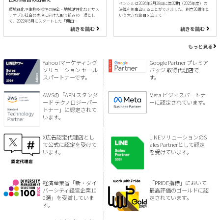
ペンシルは2026年2月28日に第32期（2025年度）の
環境緑化や生物多様性の保全・地域活性化などサス
決算を無事迎えることができました。創立30周年と
テナブル社会の実現に向けた取り組みの一環とし
いう大きな節目を迎えて…
て、2022年5月にスタートした「棚田…
続きを読む
続きを読む
もっと見る
Yahoo!マーケティング
Google Partner プレミア
ソリューション セール
バッジ 取得代理店で
スパートナーです。
す。
AWSの「APN スタンダ
Meta ビジネスパートナ
ード テクノロジーパー
ーに認定されています。
トナー」に認定されて
います。
X広告認定代理店とし
LINEソリューションのS
て公式に認定を受けて
ales Partnerとして認定
います。
を受けています。
経済産業省「新・ダイ
「PRIDE指標」において
バーシティ経営企業10
最高評価のゴールドに認
0選」を受賞していま
定されています。
す。