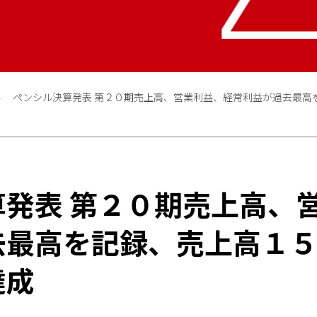
ペンシル決算発表 第２０期売上高、営業利益、経常利益が過去最高
算発表 第２０期売上高、
去最高を記録、売上高１
達成