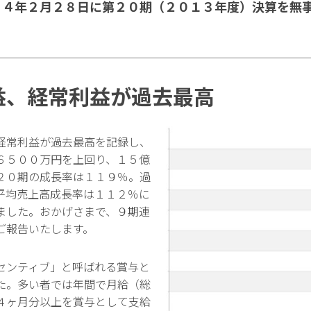
１４年２月２８日に第２０期（２０１３年度）決算を無
益、経常利益が過去最高
経常利益が過去最高を記録し、
６５００万円を上回り、１５億
２０期の成長率は１１９％。過
平均売上高成長率は１１２％に
ました。おかげさまで、９期連
ご報告いたします。
センティブ」と呼ばれる賞与と
た。多い者では年間で月給（総
４ヶ月分以上を賞与として支給