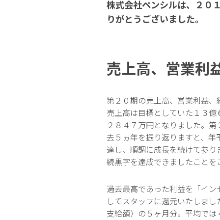
株式会社ペンシルは、２０
りがとうございました。
売上高、営業利
第２０期の売上高、営業利益、
売上高は目標としていた１３億
２８４７万円となりました。第
去５ヵ年を振り返りますと、年
達し、順調に成長を続けて参り
続黒字を達成できましたことを
過去最高であった利益を「イン
してスタッフに還元いたしまし
支給額）の５ヶ月分。平均では