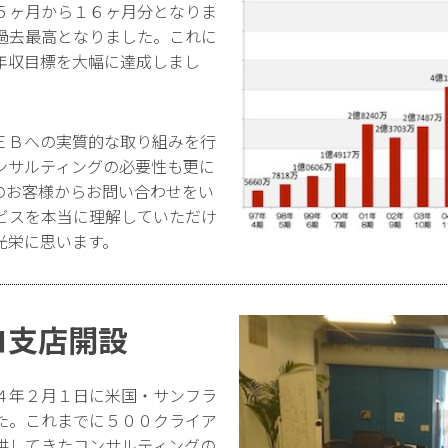
５ヶ月から１６ヶ月分となりま
過去最高となりました。これに
年収目標を大幅に達成しまし
ＥＢへの実質的な取り組みを行
ンサルティングの必要性も更に
のお客様からお問い合わせをい
ビスを本当に理解していただけ
光栄に思います。
コ支店開設
４年２月１日に米国・サンフラ
た。これまでに５００クライア
供してきたコンサルティングの