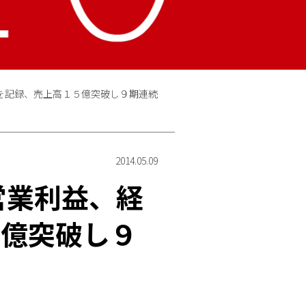
を記録、売上高１５億突破し９期連続
2014.05.09
営業利益、経
５億突破し９