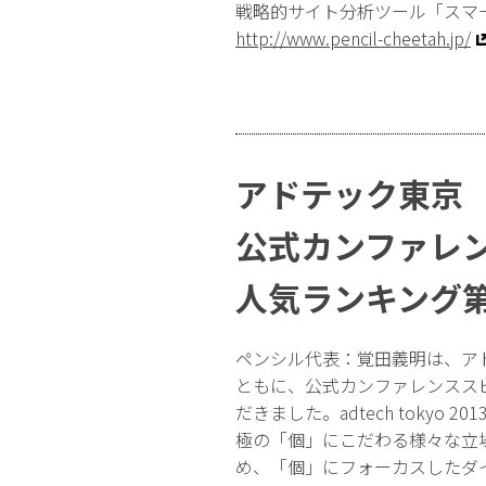
戦略的サイト分析ツール「スマ
http://www.pencil-cheetah.jp/
アドテック東京
公式カンファレ
人気ランキング
ペンシル代表：覚田義明は、ア
ともに、公式カンファレンスス
だきました。adtech tokyo 
極の「個」にこだわる様々な立
め、「個」にフォーカスしたダ