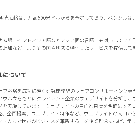
販売価格は、月額500米ドルからを予定しており、ペンシルは、2
ナム語、インドネシア語などアジア圏の言語にも対応していく
の追加など、よりその国や地域に特化したサービスを提供して
ルについて
ェブ戦略を成功に導く研究開発型のウェブコンサルティング専
ノウハウをもとにクライアント企業のウェブサイトを分析し、
グを実施しています。ウェブサイトの目的と目標を明確にする
査、企画提案、ウェブサイト制作など、ウェブサイトの入口か
ットの力で世界のビジネスを革新する」を企業理念に掲げ、常