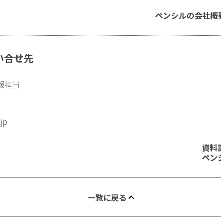
ペンシルの会社概
い合せ先
報担当
.jp
資料
ペン
一覧に戻る