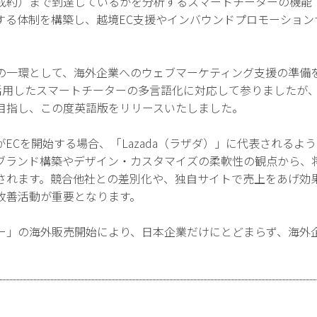
成約）まで到達しているかを分析するスマートチーターの機能
する体制を構築し、越境EC支援やインバウンドプロモーション
一環として、海外企業へのウェブマーケティング支援の準備を目的
」を活用したスマートチーターの多言語化に対応して参りました
目指し、この度英語版をリリースいたしました。
ECを開始する場合、「Lazada（ラザダ）」に代表されるよ
ブランド構築やデザイン・カスタマイズの柔軟性の観点から、将
されます。競合他社との差別化や、独自サイトで売上をあげ効
改善活動が重要となります。
ー」の海外販売開始により、日本企業だけにとどまらず、海外
。