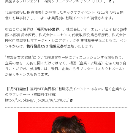
実施するプロジェクト
「福岡クリエイティブキャンプ（FCC）」
。
代表取締役社長 倉橋美佳が登壇したキックオフイベント（2017年7月8日開
催）も無事終了し、いよいよ業界別に転職イベントが開催されます。
初回となる業界は「
福岡Web業界
」。株式会社アイ・エム・ジェイ Bridge本
部 本部長 鈴木匠氏、株式会社エニセンス 代表取締役 熊谷昭彦氏、株式会社
PIVOT 福岡支社マネージャ・シニアディレクタ 栗林裕美子氏とともに、ペン
シルからは、
執行役員CSO 佐藤元泰
が登壇いたします。
"参加企業の課題"について解決案を一緒にディスカッションする場もあり、
企業の話を一方的に聞くだけではなく、相互（企業・求職者）を深く知り合
うことができ、参加者には、後日、企業からラブレター（スカウトメール）
が届くチャンスもあります。
【8月5日開催】福岡WEB業界移住転職応援イベント〜あなたに届く企業から
のラブレター〜（福岡移住計画）
http://fukuoka-ijyu.jp/2017/07/10/0805/