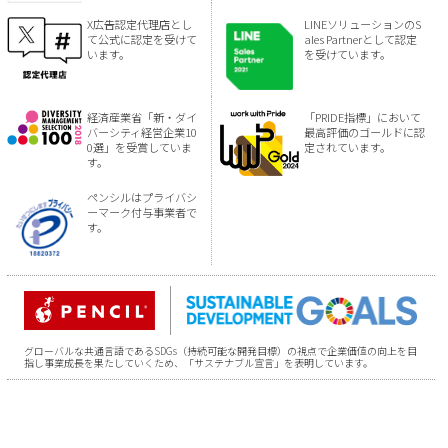
X広告認定代理店とし
LINEソリューションのS
て公式に認定を受けて
ales Partnerとして認定
います。
を受けています。
経済産業省「新・ダイ
「PRIDE指標」において
バーシティ経営企業10
最高評価のゴールドに認
0選」を受賞していま
定されています。
す。
ペンシルはプライバシ
ーマーク付与事業者で
す。
グローバルな共通言語であるSDGs（持続可能な開発目標）の視点で企業価値の向上を目
指し事業成長を果たしていくため、「サステナブル宣言」を表明しています。