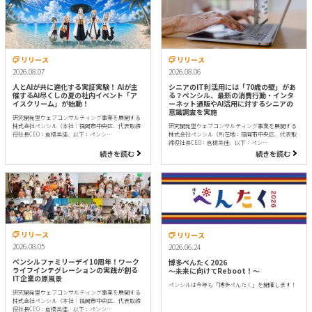
リリース
リリース
2026.08.07
2026.08.06
人とAIが共に進化する実証実験！ AIが主
シニアのIT利活用には「70歳の壁」があ
催するAI尽くしの夏の社内イベント「ア
る？ペンシル、最新の消費行動・インタ
イスクリーム」が始動！
ーネット通販やAI活用に対するシニアの
意識調査を実施
研究開発型ウェブコンサルティング事業を展開する
株式会社ペンシル（本社：福岡市中央区、代表取締
研究開発型ウェブコンサルティング事業を展開する
役社長CEO：倉橋美佳、以下：ペンシ…
株式会社ペンシル（所在地：福岡市中央区、代表取
締役社長CEO：倉橋美佳、以下：ペン…
続きを読む
続きを読む
リリース
リリース
2026.08.05
2026.06.24
ペンシルファミリーデイ10周年！ワーク
博多ぺんたく2026
ライフインテグレーションの実践が創る
〜未来に向けてReboot！〜
IT企業の原風景
ペンシルは今年も「博多ぺんたく」を開催します！
研究開発型ウェブコンサルティング事業を展開する
株式会社ペンシル（本社：福岡市中央区、代表取締
役社長CEO：倉橋美佳、以下：ペンシ…