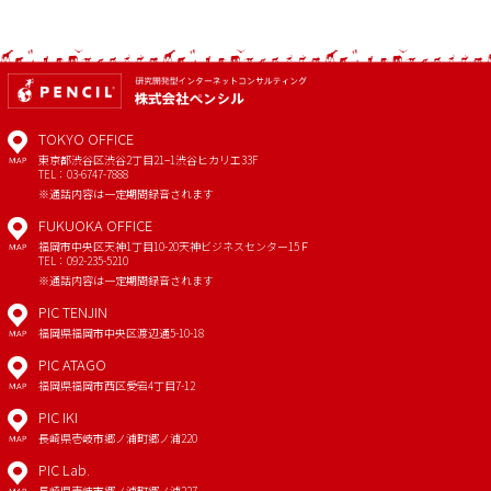
TOKYO OFFICE
東京都渋谷区渋谷2丁目21−1
渋谷ヒカリエ33F
MAP
TEL：03-6747-7888
※通話内容は一定期間録音されます
FUKUOKA OFFICE
福岡市中央区天神1丁目10-20
天神ビジネスセンター15Ｆ
MAP
TEL：092-235-5210
※通話内容は一定期間録音されます
PIC TENJIN
福岡県福岡市中央区渡辺通5-10-18
MAP
PIC ATAGO
福岡県福岡市西区愛宕4丁目7-12
MAP
PIC IKI
長崎県壱岐市郷ノ浦町郷ノ浦220
MAP
PIC Lab.
長崎県壱岐市郷ノ浦町郷ノ浦227