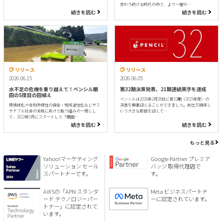
変わり続ける時代の中で、より一層W…
続きを読む
続きを読む
リリース
リリース
2026.06.15
2026.06.05
水不足の危機を乗り越えて！ペンシル棚
第32期決算発表、21期連続黒字を達成
田の5度目の田植え
ペンシルは2026年2月28日に第32期（2025年度）の
環境緑化や生物多様性の保全・地域活性化などサス
決算を無事迎えることができました。創立30周年と
テナブル社会の実現に向けた取り組みの一環とし
いう大きな節目を迎えて…
て、2022年5月にスタートした「棚田…
続きを読む
続きを読む
もっと見る
Yahoo!マーケティング
Google Partner プレミア
ソリューション セール
バッジ 取得代理店で
スパートナーです。
す。
AWSの「APN スタンダ
Meta ビジネスパートナ
ード テクノロジーパー
ーに認定されています。
トナー」に認定されて
います。