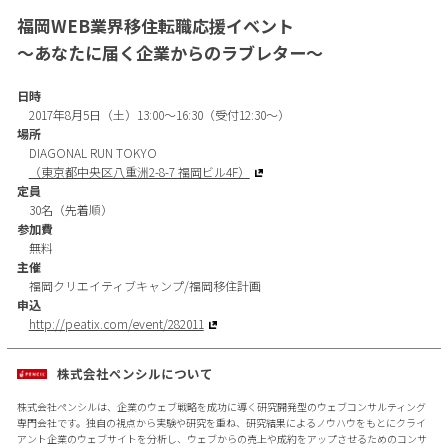
福岡WEB業界移住転職応援イベント
〜あなたに届く企業からのラブレター〜
日時
2017年8月5日（土）13:00～16:30（受付12:30～）
場所
DIAGONAL RUN TOKYO
（東京都中央区八重洲2-8-7 福岡ビル4F）
定員
30名（先着順）
参加費
無料
主催
福岡クリエイティブキャンプ/福岡移住計画
申込
http://peatix.com/event/282011
株式会社ペンシルについて
株式会社ペンシルは、企業のウェブ戦略を成功に導く研究開発型のウェブコンサルティング
専門会社です。独自の視点から実験や研究を重ね、研究結果によるノウハウをもとにクライ
アント企業のウェブサイトを分析し、ウェブからの売上や成約をアップさせるためのコンサ