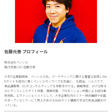
佐藤元泰 プロフィール
株式会社ペンシル
執行役員CSO 佐藤元泰
大手IT企業勤務後、ペンシル入社。マーケティングに関する豊富な知見とWe
bサイトを成功に導くペンシルのノウハウを武器に、 化粧品、ヘルスケア、
単品通販等、ECのコンサルティングを多数手がける。戦略策定、ログ分析を
エビデンスとしたサイト改善、導線改善、プロモーション改善による成功事
例多数。エヴァンジェリストとして、大手企業社内セミナー特命講師や全国
のオープンセミナーにて売上のあがるWebサイト構築の手法の啓発活動を行
っている。