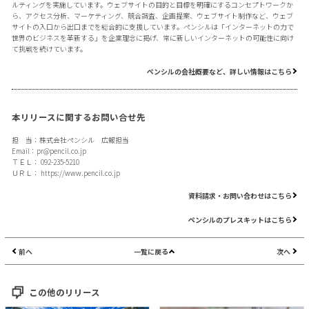
ルティングを実施しています。ウェブサイトの目的と目標を明確にするコンセプトワークか
ら、アクセス分析、マーケティング、競合調査、企画提案、ウェブサイト制作など、ウェブ
サイトの入口から出口までを総合的に支援しています。ペンシルは「インターネットの力で
世界のビジネスを革新する」を企業理念に掲げ、常に新しいインターネットの可能性に向け
て挑戦を続けています。
ペンシルの会社概要など、詳しい情報はこちら
本リリースに関するお問い合せ先
担 当：株式会社ペンシル 広報担当
Email：
pr@pencil.co.jp
ＴＥＬ： 092-235-5210
ＵＲＬ：
https://www.pencil.co.jp
資料請求・お問い合わせはこちら
ペンシルのプレスキットはこちら
前へ
一覧に戻る
次へ
この他のリリース