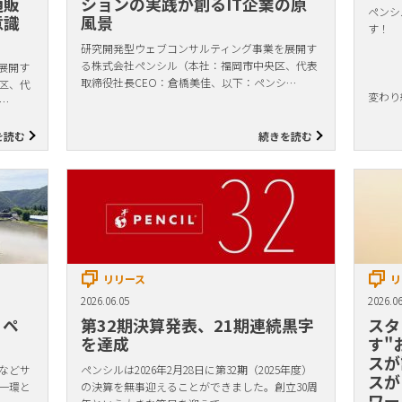
通販
ションの実践が創るIT企業の原
ペンシ
意識
風景
す！
研究開発型ウェブコンサルティング事業を展開す
る株式会社ペンシル（本社：福岡市中央区、代表
展開す
取締役社長CEO：倉橋美佳、以下：ペンシ…
区、代
変わり
…
を読む
続きを読む
リリース
リ
2026.06.05
2026.06
！ペ
第32期決算発表、21期連続黒字
スタ
を達成
す"
スが
などサ
ペンシルは2026年2月28日に第32期（2025年度）
スが
一環と
の決算を無事迎えることができました。創立30周
ワー