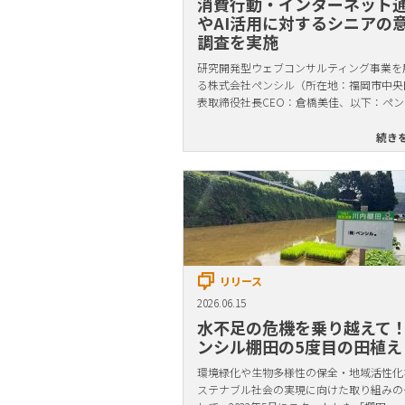
消費行動・インターネット
やAI活用に対するシニアの
調査を実施
研究開発型ウェブコンサルティング事業を
る株式会社ペンシル（所在地：福岡市中央
表取締役社長CEO：倉橋美佳、以下：ペン
続き
リリース
2026.06.15
水不足の危機を乗り越えて
ンシル棚田の5度目の田植え
環境緑化や生物多様性の保全・地域活性化
ステナブル社会の実現に向けた取り組みの