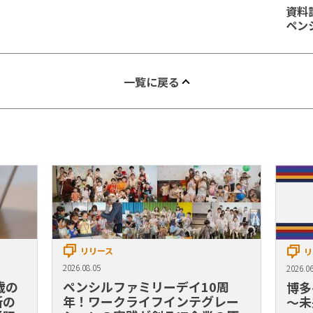
資料
ペン
一覧に戻る
リリース
リ
2026.08.05
2026.06
歳の
ペンシルファミリーデイ10周
博多
新の
年！ワークライフインテグレー
〜未