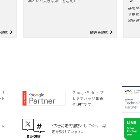
年という大きな節目を迎えて…
研究開
る株式
取締役
を読む
続きを読む
ソリ
Google Partner プ
ート
レミアバッジ 取得
代理店です。
ーに
X広告認定代理店として公式に認
定を受けています。