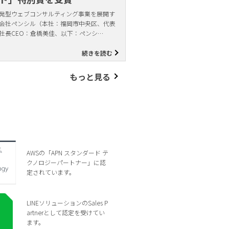
発型ウェブコンサルティング事業を展開す
会社ペンシル（本社：福岡市中央区、代表
社長CEO：倉橋美佳、以下：ペンシ…
続きを読む
もっと見る
AWSの「APN スタンダード テ
クノロジーパートナー」に認
定されています。
LINEソリューションのSales P
artnerとして認定を受けてい
ます。