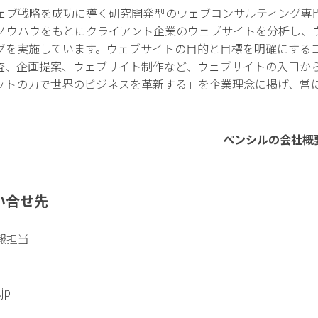
ェブ戦略を成功に導く研究開発型のウェブコンサルティング専
ノウハウをもとにクライアント企業のウェブサイトを分析し、
グを実施しています。ウェブサイトの目的と目標を明確にする
査、企画提案、ウェブサイト制作など、ウェブサイトの入口か
ットの力で世界のビジネスを革新する」を企業理念に掲げ、常
ペンシルの会社概
い合せ先
報担当
.jp