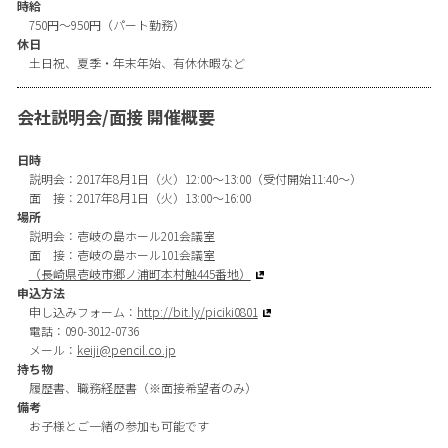
時給
750円〜950円（パート勤務）
休日
土日祝、夏季・年末年始、有休休暇など
会社説明会/面接 開催概要
日時
説明会：2017年8月1日（火）12:00～13:00（受付開始11:40〜）
面 接：2017年8月1日（火）13:00～16:00
場所
説明会：壱岐の島ホール201会議室
面 接：壱岐の島ホール101会議室
（長崎県壱岐市郷ノ浦町本村触445番地）
申込方法
申し込みフォーム：
http://bit.ly/piciki0801
電話：090-3012-0736
メール：
keiji@pencil.co.jp
持ち物
履歴書、職務経歴書（※面接希望者のみ）
備考
お子様とご一緒の参加も可能です