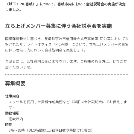
（以下：PIC壱岐）」について、壱岐市内において会社説明会の実施が決定
しました。
立ち上げメンバー募集に伴う会社説明会を実施
国境離島新法に基づき、長崎県壱岐市雇用機会拡充事業第1回公募において採
択されたサテライトオフィス「PIC壱岐」について、立ち上げメンバーの募集
に伴い壱岐市内において会社説明会を実施します。
希望者には、会社説明会後に面接を行います。ご興味のある方は、ぜひご参
加くださいませ。
募集概要
仕事内容
エクセルを使用した資料作成業務など（詳細は会社説明会にてお伝えしま
す）
勤務場所
壱岐市内
時間
9時〜18時（週20時間以上/勤務日数や時間は応相談）