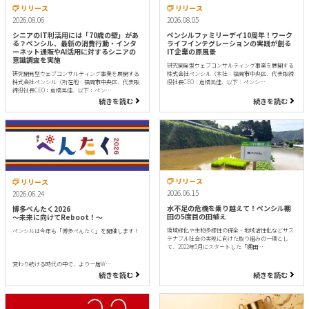
リリース
リリース
2026.08.06
2026.08.05
シニアのIT利活用には「70歳の壁」があ
ペンシルファミリーデイ10周年！ワーク
る？ペンシル、最新の消費行動・インタ
ライフインテグレーションの実践が創る
ーネット通販やAI活用に対するシニアの
IT企業の原風景
意識調査を実施
研究開発型ウェブコンサルティング事業を展開する
研究開発型ウェブコンサルティング事業を展開する
株式会社ペンシル（本社：福岡市中央区、代表取締
株式会社ペンシル（所在地：福岡市中央区、代表取
役社長CEO：倉橋美佳、以下：ペンシ…
締役社長CEO：倉橋美佳、以下：ペン…
続きを読む
続きを読む
リリース
リリース
2026.06.15
2026.06.24
水不足の危機を乗り越えて！ペンシル棚
博多ぺんたく2026
田の5度目の田植え
〜未来に向けてReboot！〜
環境緑化や生物多様性の保全・地域活性化などサス
ペンシルは今年も「博多ぺんたく」を開催します！
テナブル社会の実現に向けた取り組みの一環とし
て、2022年5月にスタートした「棚田…
変わり続ける時代の中で、より一層W…
続きを読む
続きを読む