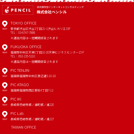
TOKYO OFFICE
東京都渋谷区渋谷2丁目21−1
渋谷ヒカリエ33F
MAP
TEL：03-6747-7888
※通話内容は一定期間録音されます
FUKUOKA OFFICE
福岡市中央区天神1丁目10-20
天神ビジネスセンター15Ｆ
MAP
TEL：092-235-5210
※通話内容は一定期間録音されます
PIC TENJIN
福岡県福岡市中央区渡辺通5-10-18
MAP
PIC ATAGO
福岡県福岡市西区愛宕4丁目7-12
MAP
PIC IKI
長崎県壱岐市郷ノ浦町郷ノ浦220
MAP
PIC Lab.
長崎県壱岐市郷ノ浦町郷ノ浦227
MAP
TAIWAN OFFICE