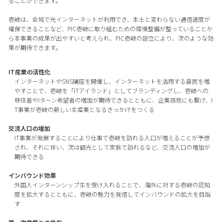
ることができます。
壱岐は、全域で光インターネットが利用でき、本土と変わらない通信速度が
確保できることなど、PIC壱岐に取り組むための環境整備が整っていることか
ら本事業の成果が出やすいと考えられ、PIC壱岐の設立により、次のような効
果が期待できます。
IT産業の活性化
インターネットやSNS講座を開催し、インターネットを活用する島民を増
やすことで、壱岐を「ITアイランド」としてブランディングし、壱岐への
移住者やIターン希望者の増加が期待できるとともに、企業誘致にも繋げ、I
T事業が壱岐の新しい主産業となるきっかけをつくる
交流人口の増加
IT事業が発展することにより仕事で壱岐を訪れる人口が増えることが予想
され、それに伴い、次は観光として家族で訪れるなど、交流人口の増加が
期待できる
インバウンド効果
外国人インターンシップ生を受け入れることで、海外に対する壱岐の認知
度を拡大するとともに、壱岐の魅力を発信してインバウンドの拡大を目指
す