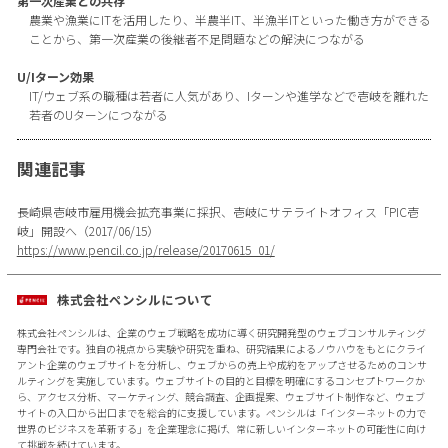
第一次産業との共存
農業や漁業にITを活用したり、半農半IT、半漁半ITといった働き方ができる
ことから、第一次産業の後継者不足問題などの解決につながる
U/Iターン効果
IT/ウェブ系の職種は若者に人気があり、Iターンや進学などで壱岐を離れた
若者のUターンにつながる
関連記事
長崎県壱岐市雇用機会拡充事業に採択、壱岐にサテライトオフィス「PIC壱
岐」開設へ（2017/06/15）
https://www.pencil.co.jp/release/20170615_01/
株式会社ペンシルについて
株式会社ペンシルは、企業のウェブ戦略を成功に導く研究開発型のウェブコンサルティング
専門会社です。独自の視点から実験や研究を重ね、研究結果によるノウハウをもとにクライ
アント企業のウェブサイトを分析し、ウェブからの売上や成約をアップさせるためのコンサ
ルティングを実施しています。ウェブサイトの目的と目標を明確にするコンセプトワークか
ら、アクセス分析、マーケティング、競合調査、企画提案、ウェブサイト制作など、ウェブ
サイトの入口から出口までを総合的に支援しています。ペンシルは「インターネットの力で
世界のビジネスを革新する」を企業理念に掲げ、常に新しいインターネットの可能性に向け
て挑戦を続けています。