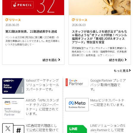
リリース
リリース
2026.06.05
2026.06.03
第32期決算発表、21期連続黒字を達成
スタッフが自ら楽しさを紡ぎ出す"おもち
ゃ箱のような"オフィスが評価！ペンシル
ペンシルは2026年2月28日に第32期（2025年度）の
福岡オフィスが「第4回 JOIFA オフィス
決算を無事迎えることができました。創立30周年と
アワード」特別賞を受賞
いう大きな節目を迎えて…
研究開発型ウェブコンサルティング事業を展開する
株式会社ペンシル（本社：福岡市中央区、代表取締
役社長CEO：倉橋美佳、以下：ペンシ…
続きを読む
続きを読む
もっと見る
Yahoo!マーケティング
Google Partner プレミア
ソリューション セール
バッジ 取得代理店で
スパートナーです。
す。
AWSの「APN スタンダ
Meta ビジネスパートナ
ード テクノロジーパー
ーに認定されています。
トナー」に認定されて
います。
X広告認定代理店とし
LINEソリューションのS
て公式に認定を受けて
ales Partnerとして認定