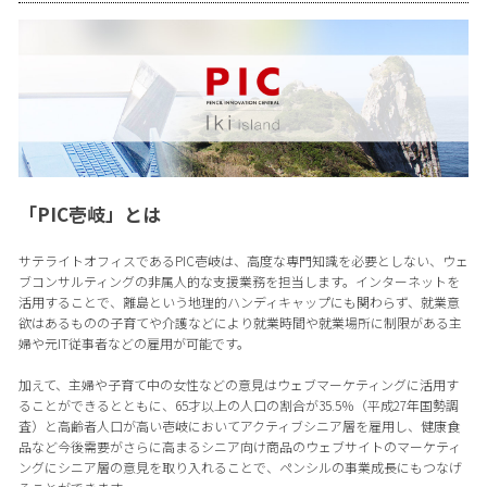
「PIC壱岐」とは
サテライトオフィスであるPIC壱岐は、高度な専門知識を必要としない、ウェ
ブコンサルティングの非属人的な支援業務を担当します。インターネットを
活用することで、離島という地理的ハンディキャップにも関わらず、就業意
欲はあるものの子育てや介護などにより就業時間や就業場所に制限がある主
婦や元IT従事者などの雇用が可能です。
加えて、主婦や子育て中の女性などの意見はウェブマーケティングに活用す
ることができるとともに、65才以上の人口の割合が35.5％（平成27年国勢調
査）と高齢者人口が高い壱岐においてアクティブシニア層を雇用し、健康食
品など今後需要がさらに高まるシニア向け商品のウェブサイトのマーケティ
ングにシニア層の意見を取り入れることで、ペンシルの事業成長にもつなげ