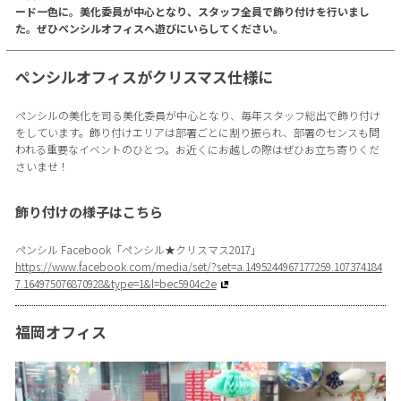
ード一色に。美化委員が中心となり、スタッフ全員で飾り付けを行いまし
た。ぜひペンシルオフィスへ遊びにいらしてください。
ペンシルオフィスがクリスマス仕様に
ペンシルの美化を司る美化委員が中心となり、毎年スタッフ総出で飾り付け
をしています。飾り付けエリアは部署ごとに割り振られ、部署のセンスも問
われる重要なイベントのひとつ。お近くにお越しの際はぜひお立ち寄りくだ
さいませ！
飾り付けの様子はこちら
ペンシル Facebook「ペンシル★クリスマス2017」
https://www.facebook.com/media/set/?set=a.1495244967177259.107374184
7.164975076870928&type=1&l=bec5904c2e
福岡オフィス