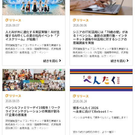
リリース
リリース
2026.08.07
2026.08.06
人とAIが共に進化する実証実験！ AIが主
シニアのIT利活用には「70歳の壁」があ
催するAI尽くしの夏の社内イベント「ア
る？ペンシル、最新の消費行動・インタ
イスクリーム」が始動！
ーネット通販やAI活用に対するシニアの
意識調査を実施
研究開発型ウェブコンサルティング事業を展開する
株式会社ペンシル（本社：福岡市中央区、代表取締
研究開発型ウェブコンサルティング事業を展開する
役社長CEO：倉橋美佳、以下：ペンシ…
株式会社ペンシル（所在地：福岡市中央区、代表取
締役社長CEO：倉橋美佳、以下：ペン…
続きを読む
続きを読む
リリース
リリース
2026.08.05
2026.06.24
ペンシルファミリーデイ10周年！ワーク
博多ぺんたく2026
ライフインテグレーションの実践が創る
〜未来に向けてReboot！〜
IT企業の原風景
ペンシルは今年も「博多ぺんたく」を開催します！
研究開発型ウェブコンサルティング事業を展開する
株式会社ペンシル（本社：福岡市中央区、代表取締
役社長CEO：倉橋美佳、以下：ペンシ…
変わり続ける時代の中で、より一層W…