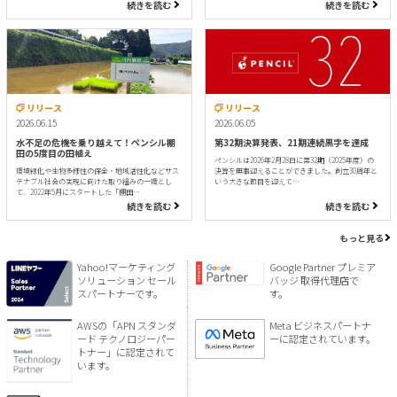
続きを読む
続きを読む
リリース
リリース
2026.06.15
2026.06.05
水不足の危機を乗り越えて！ペンシル棚
第32期決算発表、21期連続黒字を達成
田の5度目の田植え
ペンシルは2026年2月28日に第32期（2025年度）の
環境緑化や生物多様性の保全・地域活性化などサス
決算を無事迎えることができました。創立30周年と
テナブル社会の実現に向けた取り組みの一環とし
いう大きな節目を迎えて…
て、2022年5月にスタートした「棚田…
続きを読む
続きを読む
もっと見る
Yahoo!マーケティング
Google Partner プレミア
ソリューション セール
バッジ 取得代理店で
スパートナーです。
す。
AWSの「APN スタンダ
Meta ビジネスパートナ
ード テクノロジーパー
ーに認定されています。
トナー」に認定されて
います。