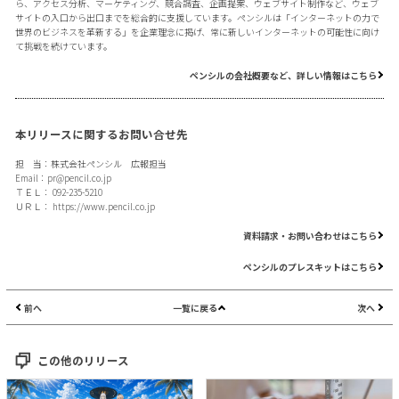
ら、アクセス分析、マーケティング、競合調査、企画提案、ウェブサイト制作など、ウェブ
サイトの入口から出口までを総合的に支援しています。ペンシルは「インターネットの力で
世界のビジネスを革新する」を企業理念に掲げ、常に新しいインターネットの可能性に向け
て挑戦を続けています。
ペンシルの会社概要など、詳しい情報はこちら
本リリースに関するお問い合せ先
担 当：株式会社ペンシル 広報担当
Email：
pr@pencil.co.jp
ＴＥＬ： 092-235-5210
ＵＲＬ：
https://www.pencil.co.jp
資料請求・お問い合わせはこちら
ペンシルのプレスキットはこちら
前へ
一覧に戻る
次へ
この他のリリース