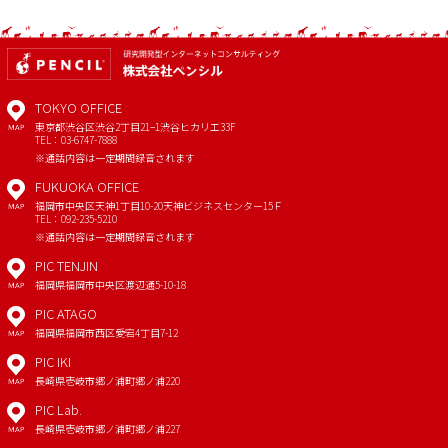
TOKYO OFFICE
東京都渋谷区渋谷2丁目21−1
渋谷ヒカリエ33F
MAP
TEL：03-6747-7888
※通話内容は一定期間録音されます
FUKUOKA OFFICE
福岡市中央区天神1丁目10-20
天神ビジネスセンター15Ｆ
MAP
TEL：092-235-5210
※通話内容は一定期間録音されます
PIC TENJIN
福岡県福岡市中央区渡辺通5-10-18
MAP
PIC ATAGO
福岡県福岡市西区愛宕4丁目7-12
MAP
PIC IKI
長崎県壱岐市郷ノ浦町郷ノ浦220
MAP
PIC Lab.
長崎県壱岐市郷ノ浦町郷ノ浦227
MAP