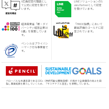
X広告認定代理店とし
LINEソリューションのS
て公式に認定を受けて
ales Partnerとして認定
います。
を受けています。
経済産業省「新・ダイ
「PRIDE指標」において
バーシティ経営企業10
最高評価のゴールドに認
0選」を受賞していま
定されています。
す。
ペンシルはプライバシ
ーマーク付与事業者で
す。
グローバルな共通言語であるSDGs（持続可能な開発目標）の視点で企業価値の向上を目
指し事業成長を果たしていくため、「サステナブル宣言」を表明しています。