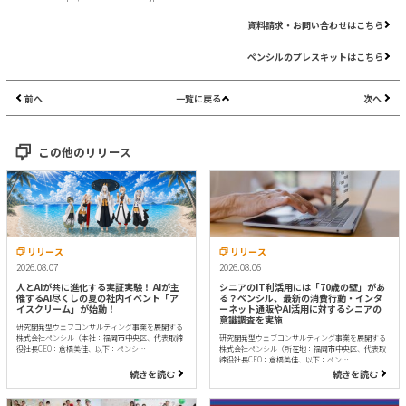
資料請求・お問い合わせはこちら
ペンシルのプレスキットはこちら
前へ
一覧に戻る
次へ
この他のリリース
リリース
リリース
2026.08.07
2026.08.06
人とAIが共に進化する実証実験！ AIが主
シニアのIT利活用には「70歳の壁」があ
催するAI尽くしの夏の社内イベント「ア
る？ペンシル、最新の消費行動・インタ
イスクリーム」が始動！
ーネット通販やAI活用に対するシニアの
意識調査を実施
研究開発型ウェブコンサルティング事業を展開する
株式会社ペンシル（本社：福岡市中央区、代表取締
研究開発型ウェブコンサルティング事業を展開する
役社長CEO：倉橋美佳、以下：ペンシ…
株式会社ペンシル（所在地：福岡市中央区、代表取
締役社長CEO：倉橋美佳、以下：ペン…
続きを読む
続きを読む