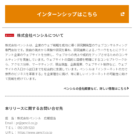
インターンシップはこちら
株式会社ペンシルについて
株式会社ペンシルは、企業のウェブ戦略を成功に導く研究開発型のウェブコンサルティング
専門会社です。独自の視点から実験や研究を重ね、研究結果によるノウハウをもとにクライ
アント企業のウェブサイトを分析し、ウェブからの売上や成約をアップさせるためのコンサ
ルティングを実施しています。ウェブサイトの目的と目標を明確にするコンセプトワークか
ら、アクセス分析、マーケティング、競合調査、企画提案、ウェブサイト制作など、ウェブ
サイトの入口から出口までを総合的に支援しています。ペンシルは「インターネットの力で
世界のビジネスを革新する」を企業理念に掲げ、常に新しいインターネットの可能性に向け
て挑戦を続けています。
ペンシルの会社概要など、詳しい情報はこちら
本リリースに関するお問い合せ先
担 当：株式会社ペンシル 広報担当
Email：
pr@pencil.co.jp
ＴＥＬ： 092-235-5210
ＵＲＬ：
https://www.pencil.co.jp