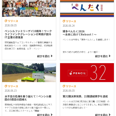
リリース
リリース
2026.08.05
2026.06.24
ペンシルファミリーデイ10周年！ワーク
博多ぺんたく2026
ライフインテグレーションの実践が創る
〜未来に向けてReboot！〜
IT企業の原風景
ペンシルは今年も「博多ぺんたく」を開催します！
研究開発型ウェブコンサルティング事業を展開する
株式会社ペンシル（本社：福岡市中央区、代表取締
役社長CEO：倉橋美佳、以下：ペンシ…
変わり続ける時代の中で、より一層W…
続きを読む
続きを読む
リリース
リリース
2026.06.15
2026.06.05
水不足の危機を乗り越えて！ペンシル棚
第32期決算発表、21期連続黒字を達成
田の5度目の田植え
ペンシルは2026年2月28日に第32期（2025年度）の
環境緑化や生物多様性の保全・地域活性化などサス
決算を無事迎えることができました。創立30周年と
テナブル社会の実現に向けた取り組みの一環とし
いう大きな節目を迎えて…
て、2022年5月にスタートした「棚田…
続きを読む
続きを読む