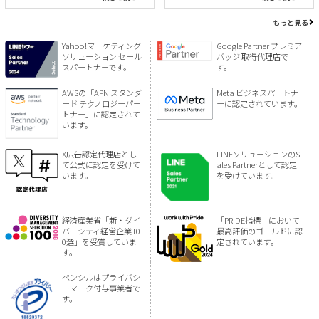
もっと見る
Yahoo!マーケティング
Google Partner プレミア
ソリューション セール
バッジ 取得代理店で
スパートナーです。
す。
AWSの「APN スタンダ
Meta ビジネスパートナ
ード テクノロジーパー
ーに認定されています。
トナー」に認定されて
います。
X広告認定代理店とし
LINEソリューションのS
て公式に認定を受けて
ales Partnerとして認定
います。
を受けています。
経済産業省「新・ダイ
「PRIDE指標」において
バーシティ経営企業10
最高評価のゴールドに認
0選」を受賞していま
定されています。
す。
ペンシルはプライバシ
ーマーク付与事業者で
す。