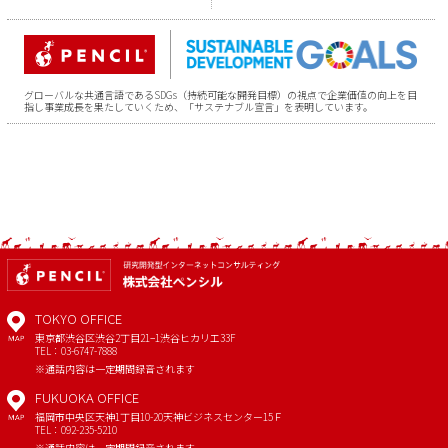
グローバルな共通言語であるSDGs（持続可能な開発目標）の視点で企業価値の向上を目
指し事業成長を果たしていくため、「サステナブル宣言」を表明しています。
TOKYO OFFICE
東京都渋谷区渋谷2丁目21−1
渋谷ヒカリエ33F
MAP
TEL：03-6747-7888
※通話内容は一定期間録音されます
FUKUOKA OFFICE
福岡市中央区天神1丁目10-20
天神ビジネスセンター15Ｆ
MAP
TEL：092-235-5210
※通話内容は一定期間録音されます