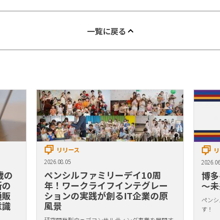
一覧に戻る
リリース
リ
2026.08.05
2026.06
歳の
ペンシルファミリーデイ10周
博多
新の
年！ワークライフインテグレー
〜未
通販
ションの実践が創るIT企業の原
ペンシ
意識
風景
す！
研究開発型ウェブコンサルティング事業を展開す