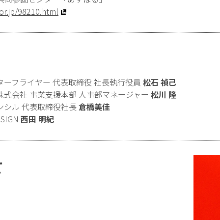
or.jp/98210.html
ターフライヤー 代表取締役 社長執行役員
松石 禎己
株式会社 事業支援本部 人事部マネージャー
松川 隆
ンシル 代表取締役社長
倉橋美佳
ESIGN
西田 明紀
て