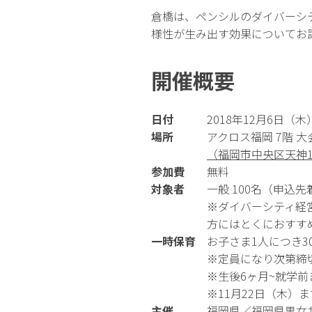
倉橋は、ペンシルのダイバーシ
様性が生み出す効果についてお
開催概要
日付
2018年12月6日（木） 
場所
アクロス福岡 7階 大
（福岡市中央区天神1-
参加費
無料
対象者
一般 100名（申込先
※ダイバーシティ経
方にはとくにおすす
一時保育
お子さま1人につき3
※定員になり次第締
※生後6ヶ月~就学前
※11月22日（木）
主催
福岡県／福岡県男女