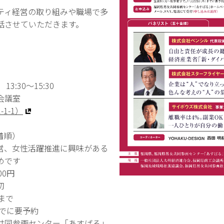
ティ経営の取り組みや職場で多
話させていただきます。
13:30～15:30
会議室
1-1）
着順）
営、女性活躍推進に興味がある
めです
00円
切
まで
までに要予約
共同参画センター「あすばる」