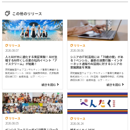
この他のリリース
リリース
リリース
2026.08.07
2026.08.06
人とAIが共に進化する実証実験！ AIが主
シニアのIT利活用には「70歳の壁」があ
催するAI尽くしの夏の社内イベント「ア
る？ペンシル、最新の消費行動・インタ
イスクリーム」が始動！
ーネット通販やAI活用に対するシニアの
意識調査を実施
研究開発型ウェブコンサルティング事業を展開する
株式会社ペンシル（本社：福岡市中央区、代表取締
研究開発型ウェブコンサルティング事業を展開する
役社長CEO：倉橋美佳、以下：ペンシ…
株式会社ペンシル（所在地：福岡市中央区、代表取
締役社長CEO：倉橋美佳、以下：ペン…
続きを読む
続きを読む
リリース
リリース
2026.08.05
2026.06.24
ペンシルファミリーデイ10周年！ワーク
博多ぺんたく2026