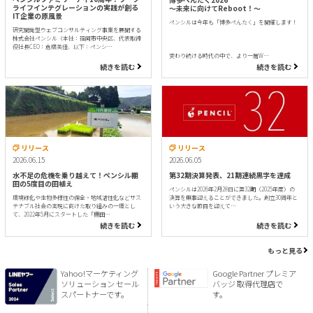
ライフインテグレーションの実践が創る
〜未来に向けてReboot！〜
IT企業の原風景
ペンシルは今年も「博多ぺんたく」を開催します！
研究開発型ウェブコンサルティング事業を展開する
株式会社ペンシル（本社：福岡市中央区、代表取締
役社長CEO：倉橋美佳、以下：ペンシ…
変わり続ける時代の中で、より一層W…
続きを読む
続きを読む
リリース
リリース
2026.06.15
2026.06.05
水不足の危機を乗り越えて！ペンシル棚
第32期決算発表、21期連続黒字を達成
田の5度目の田植え
ペンシルは2026年2月28日に第32期（2025年度）の
環境緑化や生物多様性の保全・地域活性化などサス
決算を無事迎えることができました。創立30周年と
テナブル社会の実現に向けた取り組みの一環とし
いう大きな節目を迎えて…
て、2022年5月にスタートした「棚田…
続きを読む
続きを読む
もっと見る
Yahoo!マーケティング
Google Partner プレミア
ソリューション セール
バッジ 取得代理店で
スパートナーです。
す。