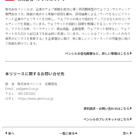
株式会社ペンシルは、企業のウェブ戦略を成功に導く研究開発型のウェブコンサルティング
専門会社です。独自の視点から実験や研究を重ね、研究結果によるノウハウをもとにクライ
アント企業のウェブサイトを分析し、ウェブからの売上や成約をアップさせるためのコンサ
ルティングを実施しています。ウェブサイトの目的と目標を明確にするコンセプトワークか
ら、アクセス分析、マーケティング、競合調査、企画提案、ウェブサイト制作など、ウェブ
サイトの入口から出口までを総合的に支援しています。ペンシルは「インターネットの力で
世界のビジネスを革新する」を企業理念に掲げ、常に新しいインターネットの可能性に向け
て挑戦を続けています。
ペンシルの会社概要など、詳しい情報はこちら
本リリースに関するお問い合せ先
担 当：株式会社ペンシル 広報担当
Email：
pr@pencil.co.jp
ＴＥＬ： 092-235-5210
ＵＲＬ：
https://www.pencil.co.jp
資料請求・お問い合わせはこちら
ペンシルのプレスキットはこちら
前へ
一覧に戻る
次へ