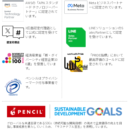
AWSの「APN スタンダ
Meta ビジネスパートナ
ード テクノロジーパー
ーに認定されています。
トナー」に認定されて
います。
X広告認定代理店とし
LINEソリューションのS
て公式に認定を受けて
ales Partnerとして認定
います。
を受けています。
経済産業省「新・ダイ
「PRIDE指標」において
バーシティ経営企業10
最高評価のゴールドに認
0選」を受賞していま
定されています。
す。
ペンシルはプライバシ
ーマーク付与事業者で
す。
グローバルな共通言語であるSDGs（持続可能な開発目標）の視点で企業価値の向上を目
指し事業成長を果たしていくため、「サステナブル宣言」を表明しています。