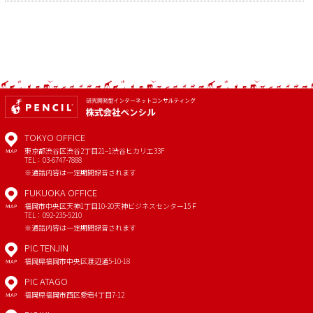
TOKYO OFFICE
東京都渋谷区渋谷2丁目21−1
渋谷ヒカリエ33F
MAP
TEL：03-6747-7888
※通話内容は一定期間録音されます
FUKUOKA OFFICE
福岡市中央区天神1丁目10-20
天神ビジネスセンター15Ｆ
MAP
TEL：092-235-5210
※通話内容は一定期間録音されます
PIC TENJIN
福岡県福岡市中央区渡辺通5-10-18
MAP
PIC ATAGO
福岡県福岡市西区愛宕4丁目7-12
MAP