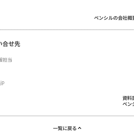
ペンシルの会社概
い合せ先
報担当
.jp
資料
ペン
一覧に戻る