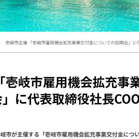
壱岐市主催 「壱岐市雇用機会拡充事業交付金についての説明会」に代
 「壱岐市雇用機会拡充事
」に代表取締役社長COO
）、壱岐市が主催する「壱岐市雇用機会拡充事業交付金につ