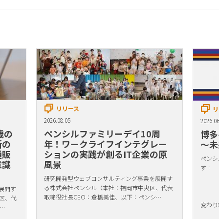
リリース
リ
2026.08.05
2026.06
歳の
ペンシルファミリーデイ10周
博多
新の
年！ワークライフインテグレー
〜未
通販
ションの実践が創るIT企業の原
ペンシ
意識
風景
す！
研究開発型ウェブコンサルティング事業を展開す
る株式会社ペンシル（本社：福岡市中央区、代表
展開す
取締役社長CEO：倉橋美佳、以下：ペンシ…
区、代
変わり
…