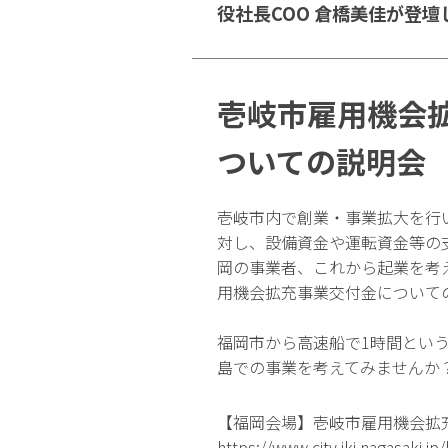
役社長COO 倉橋美佳が登壇
壱岐市雇用機会
ついての説明会
壱岐市内で創業・事業拡大を行
対し、設備資金や運転資金等の
岡の事業者、これから起業を考
用機会拡充事業交付金について
福岡市から高速船で1時間とい
島での事業を考えてみませんか
【福岡会場】壱岐市雇用機会拡
https://www.city.iki.nagasaki.j