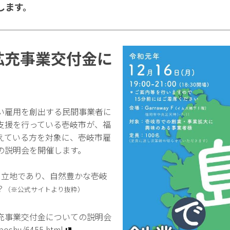
します。
拡充事業交付金に
い雇用を創出する民間事業者に
支援を行っている壱岐市が、福
えている方を対象に、壱岐市雇
の説明会を開催します。
う立地であり、自然豊かな壱岐
？
（※公式サイトより抜粋）
充事業交付金についての説明会
p/boshu/6455.html