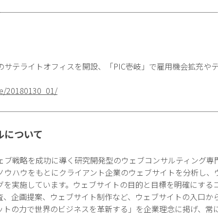
サテライトオフィスを開設、「PIC壱岐」で雇用機会拡充やテレ
ase/20180130_01/
ルについて
ェブ戦略を成功に導く研究開発型のウェブコンサルティング専
ノウハウをもとにクライアント企業のウェブサイトを分析し、
グを実施しています。ウェブサイトの目的と目標を明確にする
査、企画提案、ウェブサイト制作など、ウェブサイトの入口か
ットの力で世界のビジネスを革新する」を企業理念に掲げ、常