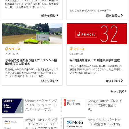
研究開発型ウェブコンサルティング事業を展開する
株式会社ペンシル（本社：福岡市中央区、代表取締
役社長CEO：倉橋美佳、以下：ペンシ…
変わり続ける時代の中で、より一層W…
続きを読む
続きを読む
リリース
リリース
2026.06.15
2026.06.05
水不足の危機を乗り越えて！ペンシル棚
第32期決算発表、21期連続黒字を達成
田の5度目の田植え
ペンシルは2026年2月28日に第32期（2025年度）の
環境緑化や生物多様性の保全・地域活性化などサス
決算を無事迎えることができました。創立30周年と
テナブル社会の実現に向けた取り組みの一環とし
いう大きな節目を迎えて…
て、2022年5月にスタートした「棚田…
続きを読む
続きを読む
もっと見る
Yahoo!マーケティング
Google Partner プレミア
ソリューション セール
バッジ 取得代理店で
スパートナーです。
す。
AWSの「APN スタンダ
Meta ビジネスパートナ
ード テクノロジーパー
ーに認定されています。
トナー」に認定されて