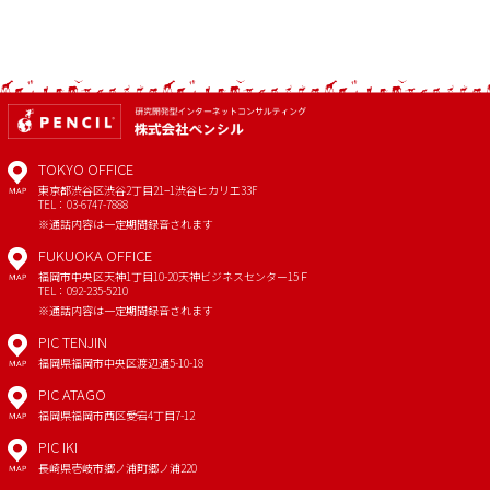
TOKYO OFFICE
東京都渋谷区渋谷2丁目21−1
渋谷ヒカリエ33F
MAP
TEL：03-6747-7888
※通話内容は一定期間録音されます
FUKUOKA OFFICE
福岡市中央区天神1丁目10-20
天神ビジネスセンター15Ｆ
MAP
TEL：092-235-5210
※通話内容は一定期間録音されます
PIC TENJIN
福岡県福岡市中央区渡辺通5-10-18
MAP
PIC ATAGO
福岡県福岡市西区愛宕4丁目7-12
MAP
PIC IKI
長崎県壱岐市郷ノ浦町郷ノ浦220
MAP