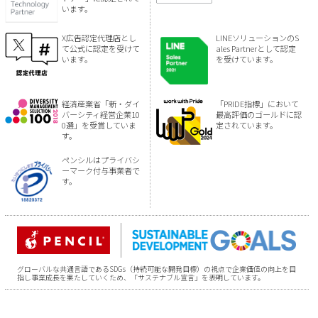
います。
X広告認定代理店とし
LINEソリューションのS
て公式に認定を受けて
ales Partnerとして認定
います。
を受けています。
経済産業省「新・ダイ
「PRIDE指標」において
バーシティ経営企業10
最高評価のゴールドに認
0選」を受賞していま
定されています。
す。
ペンシルはプライバシ
ーマーク付与事業者で
す。
グローバルな共通言語であるSDGs（持続可能な開発目標）の視点で企業価値の向上を目
指し事業成長を果たしていくため、「サステナブル宣言」を表明しています。