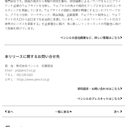
専門会社です。独自の視点から実験や研究を重ね、研究結果によるノウハウをもとにクライ
アント企業のウェブサイトを分析し、ウェブからの売上や成約をアップさせるためのコンサ
ルティングを実施しています。ウェブサイトの目的と目標を明確にするコンセプトワークか
ら、アクセス分析、マーケティング、競合調査、企画提案、ウェブサイト制作など、ウェブ
サイトの入口から出口までを総合的に支援しています。ペンシルは「インターネットの力で
世界のビジネスを革新する」を企業理念に掲げ、常に新しいインターネットの可能性に向け
て挑戦を続けています。
ペンシルの会社概要など、詳しい情報はこちら
本リリースに関するお問い合せ先
担 当：株式会社ペンシル 広報担当
Email：
pr@pencil.co.jp
ＴＥＬ： 092-235-5210
ＵＲＬ：
https://www.pencil.co.jp
資料請求・お問い合わせはこちら
ペンシルのプレスキットはこちら
前へ
一覧に戻る
次へ