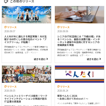
この他のリリース
リリース
リリース
2026.08.07
2026.08.06
人とAIが共に進化する実証実験！ AIが主
シニアのIT利活用には「70歳の壁」があ
催するAI尽くしの夏の社内イベント「ア
る？ペンシル、最新の消費行動・インタ
イスクリーム」が始動！
ーネット通販やAI活用に対するシニアの
意識調査を実施
研究開発型ウェブコンサルティング事業を展開する
株式会社ペンシル（本社：福岡市中央区、代表取締
研究開発型ウェブコンサルティング事業を展開する
役社長CEO：倉橋美佳、以下：ペンシ…
株式会社ペンシル（所在地：福岡市中央区、代表取
締役社長CEO：倉橋美佳、以下：ペン…
続きを読む
続きを読む
リリース
リリース
2026.08.05
2026.06.24
ペンシルファミリーデイ10周年！ワーク
博多ぺんたく2026
ライフインテグレーションの実践が創る
〜未来に向けてReboot！〜
IT企業の原風景
ペンシルは今年も「博多ぺんたく」を開催します！