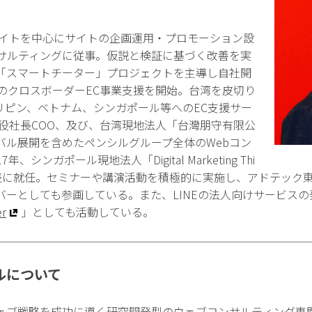
サイトを中心にサイトの企画運用・プロモーション設
ンサルティングに従事。仮説と検証に基づく改善を実
「スマートチーター」プロジェクトを主導し自社開
へのクロスボーダーEC事業支援を開始。台湾を皮切り
リピン、ベトナム、シンガポール等へのEC支援サー
締役社長COO、及び、台湾現地法人「台灣朋守有限公
バル展開を含めたペンシルグループ全体のWebコン
シンガポール現地法人「Digital Marketing Thi
.」を設立し代表に就任。セミナーや講演活動を積極的に実施し、アドテ
バーとしても参画している。また、LINEの法人向けサービス
er
」としても活動している。
ルについて
ェブ戦略を成功に導く研究開発型のウェブコンサルティング専