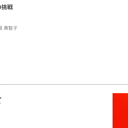
の挑戦
 真智子
て