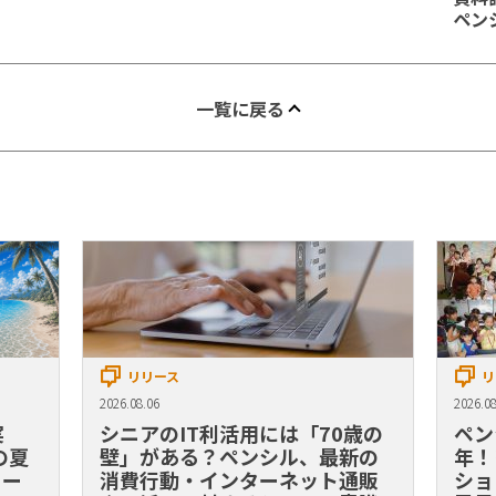
ペン
一覧に戻る
リリース
リ
2026.08.06
2026.08
実
シニアのIT利活用には「70歳の
ペン
の夏
壁」がある？ペンシル、最新の
年！
リー
消費行動・インターネット通販
ショ