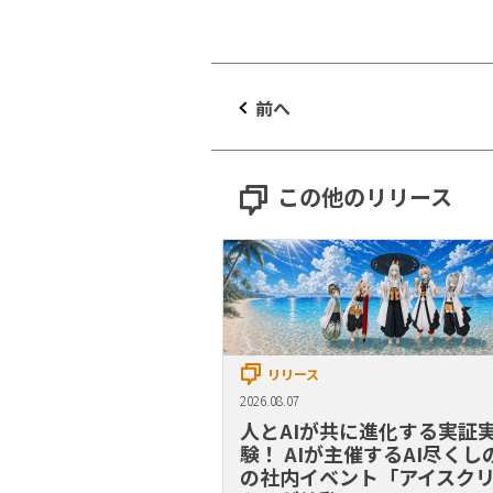
前へ
この他のリリース
リリース
2026.08.07
人とAIが共に進化する実証
験！ AIが主催するAI尽くし
の社内イベント「アイスク