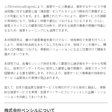
このEmotionalEngineにより、接客サービス業者は、提供するサービスや宿
泊体験に対する顧客心理（満足度）をリアルタイムかつ時系列で把握するこ
とが可能になります。また、蓄積されたデータにより、提供サービスの課題
が具体的になり、効率よく改善や進化につなげるようになります。さらに、
接客スタッフごとの顧客対応力分析や、好まれる接客の要素の把握が可能に
なるため、接客トレーニングにも活用できます。
本共同研究は、個々の接客業者支援だけでなく、地域単位で支援を行うこと
により、地域の総合的なおもてなし力を向上させ、地域ファンを増やし、関
係人口の増加につなげる、革新的ソリューションになると位置付けて開発を
進めてまいります。
本研究では、各種センシング技術を用いて顧客の心理状態をデータから可視
化し、従来のアンケートのみに依存した顧客心理の把握や、接客スタッフの
経験値による差を緩和します。それにより、接客サービス事業者の効率的な
サービス品質向上の実現が見込まれます。
加えて、日本の高品質な接客サービスを現代のデジタル技術と融合し、革新
的な接客サービスを実現・支援すべくサービスにフィットした企画・ソリュ
ーションを共創してまいります。
株式会社ペンシルについて