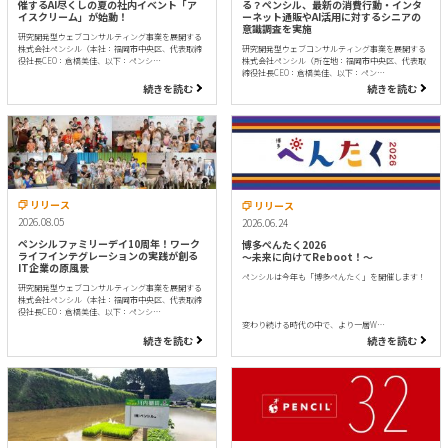
催するAI尽くしの夏の社内イベント「ア
る？ペンシル、最新の消費行動・インタ
イスクリーム」が始動！
ーネット通販やAI活用に対するシニアの
意識調査を実施
研究開発型ウェブコンサルティング事業を展開する
株式会社ペンシル（本社：福岡市中央区、代表取締
研究開発型ウェブコンサルティング事業を展開する
役社長CEO：倉橋美佳、以下：ペンシ…
株式会社ペンシル（所在地：福岡市中央区、代表取
締役社長CEO：倉橋美佳、以下：ペン…
続きを読む
続きを読む
リリース
リリース
2026.08.05
2026.06.24
ペンシルファミリーデイ10周年！ワーク
博多ぺんたく2026
ライフインテグレーションの実践が創る
〜未来に向けてReboot！〜
IT企業の原風景
ペンシルは今年も「博多ぺんたく」を開催します！
研究開発型ウェブコンサルティング事業を展開する
株式会社ペンシル（本社：福岡市中央区、代表取締
役社長CEO：倉橋美佳、以下：ペンシ…
変わり続ける時代の中で、より一層W…
続きを読む
続きを読む