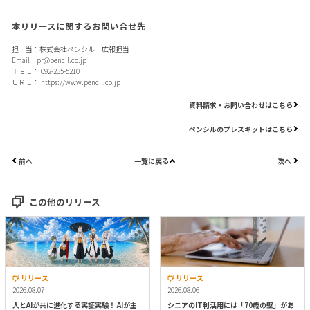
本リリースに関するお問い合せ先
担 当：株式会社ペンシル 広報担当
Email：
pr@pencil.co.jp
ＴＥＬ： 092-235-5210
ＵＲＬ：
https://www.pencil.co.jp
資料請求・お問い合わせはこちら
ペンシルのプレスキットはこちら
前へ
一覧に戻る
次へ
この他のリリース
リリース
リリース
2026.08.07
2026.08.06
人とAIが共に進化する実証実験！ AIが主
シニアのIT利活用には「70歳の壁」があ