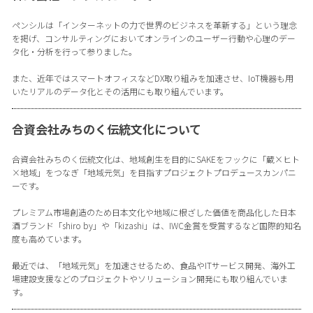
ペンシルは「インターネットの力で世界のビジネスを革新する」という理念
を掲げ、コンサルティングにおいてオンラインのユーザー行動や心理のデー
タ化・分析を行って参りました。
また、近年ではスマートオフィスなどDX取り組みを加速させ、IoT機器も用
いたリアルのデータ化とその活用にも取り組んでいます。
合資会社みちのく伝統文化について
合資会社みちのく伝統文化は、地域創生を目的にSAKEをフックに「蔵×ヒト
×地域」をつなぎ「地域元気」を目指すプロジェクトプロデュースカンパニ
ーです。
プレミアム市場創造のため日本文化や地域に根ざした価値を商品化した日本
酒ブランド「shiro by」や「kizashi」は、IWC金賞を受賞するなど国際的知名
度も高めています。
最近では、「地域元気」を加速させるため、食品やITサービス開発、海外工
場建設支援などのプロジェクトやソリューション開発にも取り組んでいま
す。