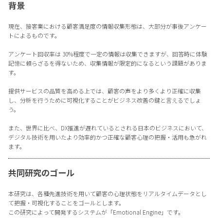
背景
現在、接客業における顧客満足度の情報収集形態は、大部分が事後アンケー
トによるものです。
アンケート回収率は 30%程度で一定の情報は収集できますが、回答時に体験
記憶に頼らざるを得ないため、収集情報が限定的になるという課題がありま
す。
提供サービスの品質を高める上では、顧客の声をより多くより正確に収集
し、分析を行うために可視化することがビジネス改善の鍵と言えるでしょ
う。
また、世界に比べ、DX推進が遅れているとされる日本のビジネスにおいて、
デジタル技術を用いたより効率的かつ正確な顧客心理の把握・活用も急がれ
ます。
共同研究のゴール
本研究は、各種先進技術を用いて顧客の心理状態をリアルタイムデータとし
て把握・可視化することをゴールとします。
この研究によって開発するシステムが「Emotional Engine」です。