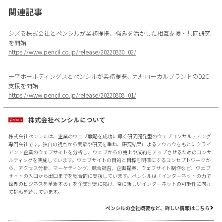
関連記事
シズる株式会社とペンシルが業務提携、強みを活かした相互支援・共同研究
を開始
https://www.pencil.co.jp/release/20220830_02/
一平ホールディングスとペンシルが業務提携、九州ローカルブランドのD2C
支援を開始
https://www.pencil.co.jp/release/20220808_01/
株式会社ペンシルについて
株式会社ペンシルは、企業のウェブ戦略を成功に導く研究開発型のウェブコンサルティング
専門会社です。独自の視点から実験や研究を重ね、研究結果によるノウハウをもとにクライ
アント企業のウェブサイトを分析し、ウェブからの売上や成約をアップさせるためのコンサ
ルティングを実施しています。ウェブサイトの目的と目標を明確にするコンセプトワークか
ら、アクセス分析、マーケティング、競合調査、企画提案、ウェブサイト制作など、ウェブ
サイトの入口から出口までを総合的に支援しています。ペンシルは「インターネットの力で
世界のビジネスを革新する」を企業理念に掲げ、常に新しいインターネットの可能性に向け
て挑戦を続けています。
ペンシルの会社概要など、詳しい情報はこちら