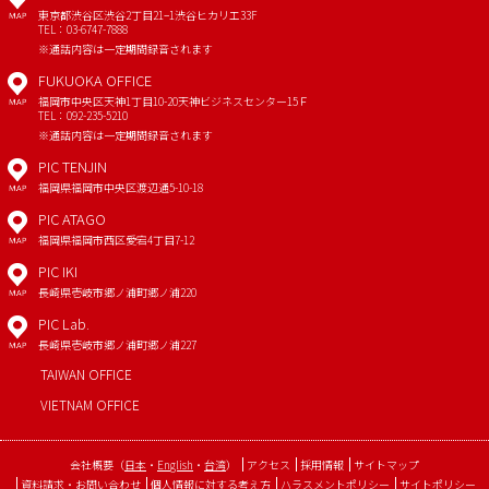
東京都渋谷区渋谷2丁目21−1
渋谷ヒカリエ33F
MAP
TEL：03-6747-7888
※通話内容は一定期間録音されます
FUKUOKA OFFICE
福岡市中央区天神1丁目10-20
天神ビジネスセンター15Ｆ
MAP
TEL：092-235-5210
※通話内容は一定期間録音されます
PIC TENJIN
福岡県福岡市中央区渡辺通5-10-18
MAP
PIC ATAGO
福岡県福岡市西区愛宕4丁目7-12
MAP
PIC IKI
長崎県壱岐市郷ノ浦町郷ノ浦220
MAP
PIC Lab.
長崎県壱岐市郷ノ浦町郷ノ浦227
MAP
TAIWAN OFFICE
VIETNAM OFFICE
会社概要
（
日本
・
English
・
台湾
）
アクセス
採用情報
サイトマップ
資料請求・お問い合わせ
個人情報に対する考え方
ハラスメントポリシー
サイトポリシー