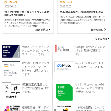
リリース
リリース
2026.06.15
2026.06.05
水不足の危機を乗り越えて！ペンシル棚
第32期決算発表、21期連続黒字を達成
田の5度目の田植え
ペンシルは2026年2月28日に第32期（2025年度）の
環境緑化や生物多様性の保全・地域活性化などサス
決算を無事迎えることができました。創立30周年と
テナブル社会の実現に向けた取り組みの一環とし
いう大きな節目を迎えて…
て、2022年5月にスタートした「棚田…
続きを読む
続きを読む
もっと見る
Yahoo!マーケティング
Google Partner プレミア
ソリューション セール
バッジ 取得代理店で
スパートナーです。
す。
AWSの「APN スタンダ
Meta ビジネスパートナ
ード テクノロジーパー
ーに認定されています。
トナー」に認定されて
います。
X広告認定代理店とし
LINEソリューションのS
て公式に認定を受けて
ales Partnerとして認定
います。
を受けています。
経済産業省「新・ダイ
「PRIDE指標」において